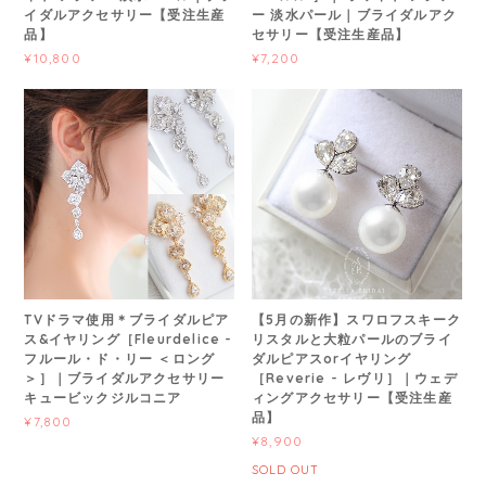
イダルアクセサリー【受注生産
ー 淡水パール｜ブライダルアク
品】
セサリー【受注生産品】
¥10,800
¥7,200
TVドラマ使用＊ブライダルピア
【5月の新作】スワロフスキーク
ス&イヤリング［Fleurdelice -
リスタルと大粒パールのブライ
フルール・ド・リー ＜ロング
ダルピアスorイヤリング
＞］｜ブライダルアクセサリー
［Reverie - レヴリ］｜ウェデ
キュービックジルコニア
ィングアクセサリー【受注生産
品】
¥7,800
¥8,900
SOLD OUT