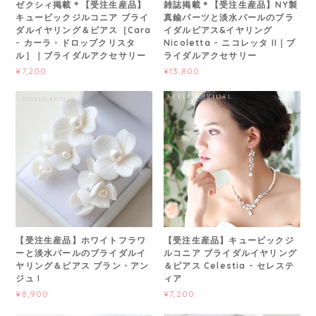
ゼクシィ掲載＊【受注生産品】
雑誌掲載＊【受注生産品】NY製
キュービックジルコニア ブライ
真鍮パーツと淡水パールのブラ
ダルイヤリング＆ピアス［Cara
イダルピアス&イヤリング
- カーラ・ドロップクリスタ
Nicoletta - ニコレッタ II｜ブ
ル］｜ブライダルアクセサリー
ライダルアクセサリー
¥7,200
¥13,800
【受注生産品】ホワイトフラワ
【受注生産品】キュービックジ
ーと淡水パールのブライダルイ
ルコニア ブライダルイヤリング
ヤリング＆ピアス ブラン・アン
＆ピアス Celestia - セレステ
ジュ I
ィア
¥8,900
¥7,200