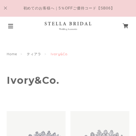
初めてのお客様へ｜5％OFFご優待コード【SB06】
Home
ティアラ
Ivory&Co.
Ivory&Co.