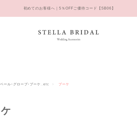
初めてのお客様へ｜5％OFFご優待コード【SB06】
ベール･グローブ･ブーケ...etc
ブーケ
ーケ