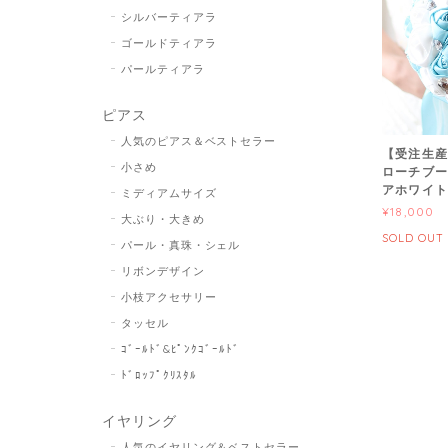
シルバーティアラ
ゴールドティアラ
パールティアラ
ピアス
人気のピアス＆ベストセラー
【受注生産
小さめ
ローチブー
アホワイト
ミディアムサイズ
¥18,000
大ぶり・大きめ
SOLD OUT
パール・真珠・シェル
リボンデザイン
小枝アクセサリー
タッセル
ｺﾞｰﾙﾄﾞ&ﾋﾟﾝｸｺﾞｰﾙﾄﾞ
ﾄﾞﾛｯﾌﾟｸﾘｽﾀﾙ
イヤリング
人気のイヤリング＆ベストセラー