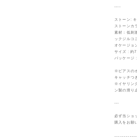
----
ストーン: 
ストーンカラ
素材：低刺
ックジルコ
オケージョ
サイズ : 約7
パッケージ 
※ピアスの
キャッチつ
※イヤリン
ン製の滑り
---
必ず当ショ
購入をお願