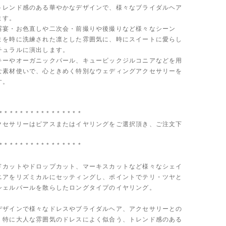
トレンド感のある華やかなデザインで、様々なブライダルヘア
ます。
露宴・お色直しや二次会・前撮りや後撮りなど様々なシーン
まを時に洗練された凛とした雰囲気に、時にスイートに愛らし
チュラルに演出します。
キーやオーガニックパール、キュービックジルコニアなどを用
な素材使いで、心ときめく特別なウェディングアクセサリーを
す。
* * * * * * * * * * * * * * * *
クセサリーはピアスまたはイヤリングをご選択頂き、ご注文下
* * * * * * * * * * * * * * * *
ドカットやドロップカット、マーキスカットなど様々なシェイ
ニアをリズミカルにセッティングし、ポイントでテリ・ツヤと
シェルパールを散らしたロングタイプのイヤリング。
デザインで様々なドレスやブライダルヘア、アクセサリーとの
、特に大人な雰囲気のドレスによく似合う、トレンド感のある