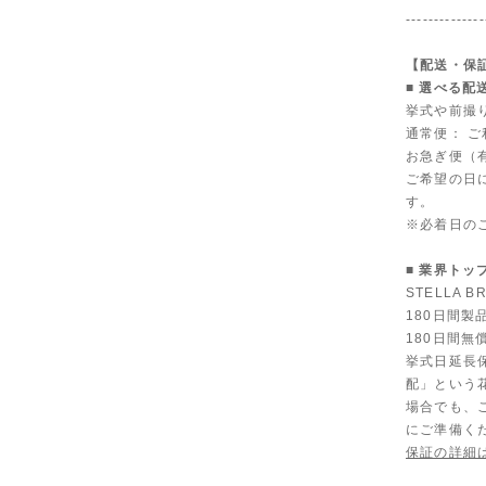
--------------
【配送・保
■ 選べる配
挙式や前撮
通常便： 
お急ぎ便（有
ご希望の日
す。
※必着日の
■ 業界トッ
STELLA
180日間
180日間無
挙式日延長
配」という
場合でも、
にご準備く
保証の詳細