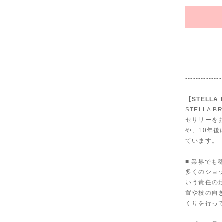
--------------
【STELLA
STELLA
セサリーを
や、10年
ています。
■ 業界で
多くのショ
いう責任の
置や枝の向
くりを行っ