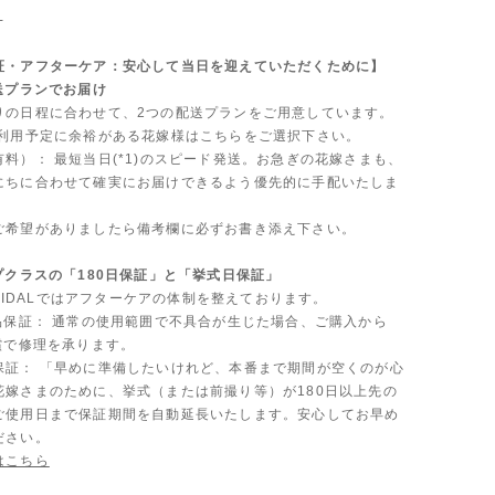
-
証・アフターケア：安心して当日を迎えていただくために】
送プランでお届け
りの日程に合わせて、2つの配送プランをご用意しています。
ご利用予定に余裕がある花嫁様はこちらをご選択下さい。
料）： 最短当日(*1)のスピード発送。お急ぎの花嫁さまも、
にちに合わせて確実にお届けできるよう優先的に手配いたしま
ご希望がありましたら備考欄に必ずお書き添え下さい。
プクラスの「180日保証」と「挙式日保証」
 BRIDALではアフターケアの体制を整えております。
製品保証： 通常の使用範囲で不具合が生じた場合、ご購入から
償で修理を承ります。
保証： 「早めに準備したいけれど、本番まで期間が空くのが心
花嫁さまのために、挙式（または前撮り等）が180日以上先の
ご使用日まで保証期間を自動延長いたします。安心してお早め
ださい。
はこちら