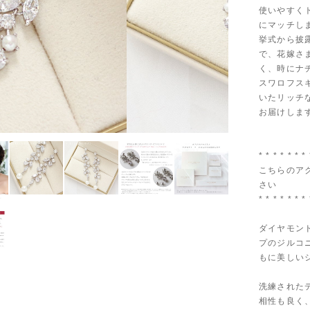
使いやすく
にマッチし
挙式から披
で、花嫁さ
く、時にナ
スワロフス
いたリッチ
お届けしま
* * * * * * * 
こちらのア
さい
* * * * * * * 
ダイヤモン
プのジルコ
もに美しい
洗練された
相性も良く