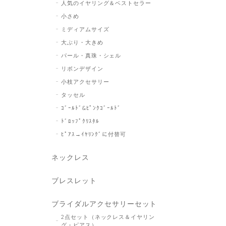
人気のイヤリング＆ベストセラー
小さめ
ミディアムサイズ
大ぶり・大きめ
パール・真珠・シェル
リボンデザイン
小枝アクセサリー
タッセル
ｺﾞｰﾙﾄﾞ&ﾋﾟﾝｸｺﾞｰﾙﾄﾞ
ﾄﾞﾛｯﾌﾟｸﾘｽﾀﾙ
ﾋﾟｱｽ→ｲﾔﾘﾝｸﾞに付替可
ネックレス
ブレスレット
ブライダルアクセサリーセット
2点セット（ネックレス＆イヤリン
グ・ピアス）