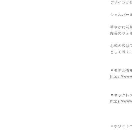
デザインが
シェルパー
華やかに花
縦長のフォ
お式の後は
として長く
▼モデル着
https://www
▼ネックレ
https://www
※ホワイト