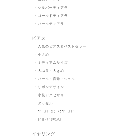
シルバーティアラ
ゴールドティアラ
パールティアラ
ピアス
人気のピアス＆ベストセラー
小さめ
ミディアムサイズ
大ぶり・大きめ
パール・真珠・シェル
リボンデザイン
小枝アクセサリー
タッセル
ｺﾞｰﾙﾄﾞ&ﾋﾟﾝｸｺﾞｰﾙﾄﾞ
ﾄﾞﾛｯﾌﾟｸﾘｽﾀﾙ
イヤリング