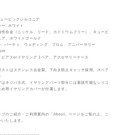
キュービックジルコニア
ー: ホワイト
激性合金（ニッケル、リード、カドミウムフリー）、キュービ
ニア、ホワイトゴールド
ン: パーティ、ウェディング、プロム、アニバーサリー
cm
: ピアスorイヤリング 1ペア、アクセサリーケース
ポストはステンレス合金製。下向き防止キャッチ採用。スペア
き
グはネジバネ式。イヤリングパーツ部分には着脱可能なシリコ
止め用イヤリングカバーが付属します。
ップのご紹介・ご利用案内の「About」ページをご覧の上、ご
いいたします。