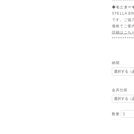
***********
◆モニターキ
STELLA
です。ご協
価格でご案
詳細はこち
***********
納期
金具仕様
数量