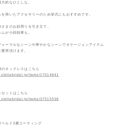
魅力的なひとしな。
ルを用いたアクセサリーのため挙式にもおすすめです。
嫁さまのお顔周りを引き立て、
ルムが小顔効果も。
フォーマルなシーンや華やかなシーンでオケージョンアイテム
ご愛用頂けます。
用のネックレスはこちら
.stellabridal.jp/items/17014641
スセットはこちら
.stellabridal.jp/items/37515538
ゴールド3層コーティング