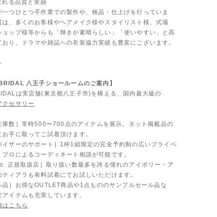
ばれる品質と実績
が一つひとつ手作業での製作や、検品・仕上げを行っていま
質は、多くのお客様やヘアメイク様やスタイリスト様、式場
ショップ様等からも「輝きが素晴らしい」「使いやすい」と高
ており、ドラマや雑誌への衣装協力実績も豊富にございます。
-
A BRIDAL 八王子ショールームのご案内】
 BRIDALは実店舗(東京都八王子市)を構える、国内最大級の
アクセサリー
。
在庫数］常時500〜700点のアイテムを展示。ネット掲載品の
にお手に取ってご試着頂けます。
バイザーのサポート］1枠1組限定の完全予約制の広いプライベ
、プロによるコーディネート相談が可能です。
 & Co. 正規取扱店］取り扱い数最多を誇る憧れのアイボリー・ア
のティアラも有料試着にてお試しいただけます。
品］お得なOUTLET商品や1点もののサンプルセール品な
定アイテムも充実しています。
細はこちら