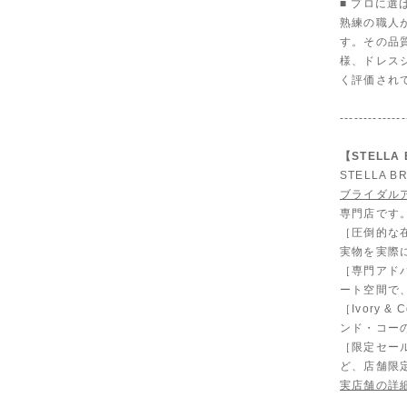
■ プロに選
熟練の職人
す。その品
様、ドレス
く評価され
--------------
【STELL
STELLA
ブライダル
専門店です
［圧倒的な
実物を実際
［専門アド
ート空間で
［Ivory
ンド・コー
［限定セール
ど、店舗限
実店舗の詳