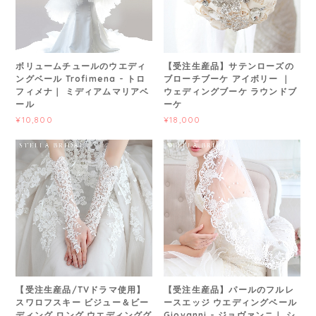
ボリュームチュールのウエディ
【受注生産品】サテンローズの
ングベール Trofimena - トロ
ブローチブーケ アイボリー ｜
フィメナ｜ ミディアムマリアベ
ウェディングブーケ ラウンドブ
ール
ーケ
¥10,800
¥18,000
【受注生産品/TVドラマ使用】
【受注生産品】パールのフルレ
スワロフスキー ビジュー＆ビー
ースエッジ ウエディングベール
ディング ロング ウエディンググ
Giovanni - ジョヴァンニ｜ シ