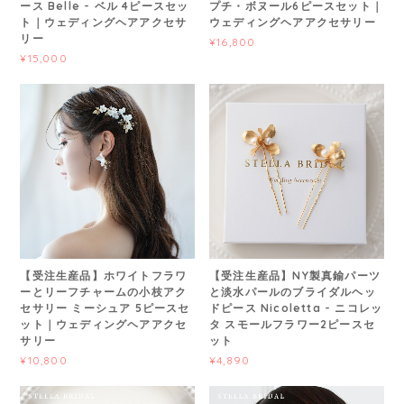
ース Belle - ベル 4ピースセッ
プチ・ボヌール6ピースセット｜
ト｜ウェディングヘアアクセサ
ウェディングヘアアクセサリー
リー
¥16,800
¥15,000
【受注生産品】ホワイトフラワ
【受注生産品】NY製真鍮パーツ
ーとリーフチャームの小枝アク
と淡水パールのブライダルヘッ
セサリー ミーシュア 5ピースセ
ドピース Nicoletta - ニコレッ
ット｜ウェディングヘアアクセ
タ スモールフラワー2ピースセ
サリー
ット
¥10,800
¥4,890