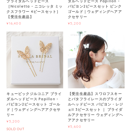
ブライダルヘッドピース
ダルヘッドピース Papillon -
［Nicoletta - ニコレッタ ミッ
パピヨン2ピースセット ピンク
クスフラワー 4ピースセット］
ゴールド｜ウェディングヘアア
【受注生産品】
クセサリー
¥16,400
¥5,200
キュービックジルコニア ブライ
【受注生産品】スワロフスキー
ダルヘッドピース Papillon -
とバタフライレースのブライダ
パピヨン2ピースセット ゴール
ルヘッドピース パピヨン・レジ
ド｜ウェディングヘアアクセサ
ェII 3ピースセット ｜ ブライダ
リー
ルアクセサリー ウェディングヘ
アアクセサリー
¥5,200
¥5,600
SOLD OUT