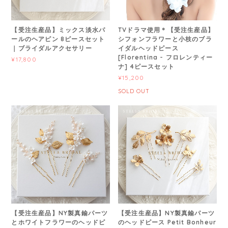
【受注生産品】ミックス淡水パ
TVドラマ使用＊【受注生産品】
ールのヘアピン 8ピースセット
シフォンフラワーと小枝のブラ
｜ブライダルアクセサリー
イダルヘッドピース
[Florentina - フロレンティー
¥17,800
ナ] 4ピースセット
¥15,200
SOLD OUT
【受注生産品】NY製真鍮パーツ
【受注生産品】NY製真鍮パーツ
とホワイトフラワーのヘッドピ
のヘッドピース Petit Bonheur