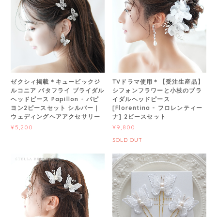
ゼクシィ掲載＊キュービックジ
TVドラマ使用＊【受注生産品】
ルコニア バタフライ ブライダル
シフォンフラワーと小枝のブラ
ヘッドピース Papillon - パピ
イダルヘッドピース
ヨン2ピースセット シルバー｜
[Florentina - フロレンティー
ウェディングヘアアクセサリー
ナ] 2ピースセット
¥5,200
¥9,800
SOLD OUT