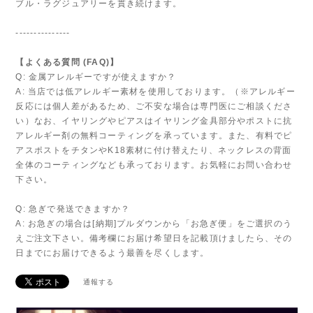
ブル・ラグジュアリーを貫き続けます。
---------------
【よくある質問 (FAQ)】
Q: 金属アレルギーですが使えますか？
A: 当店では低アレルギー素材を使用しております。（※アレルギー
反応には個人差があるため、ご不安な場合は専門医にご相談くださ
い）なお、イヤリングやピアスはイヤリング金具部分やポストに抗
アレルギー剤の無料コーティングを承っています。また、有料でピ
アスポストをチタンやK18素材に付け替えたり、ネックレスの背面
全体のコーティングなども承っております。お気軽にお問い合わせ
下さい。
Q: 急ぎで発送できますか？
A: お急ぎの場合は[納期]プルダウンから「お急ぎ便」をご選択のう
えご注文下さい。備考欄にお届け希望日を記載頂けましたら、その
日までにお届けできるよう最善を尽くします。
通報する