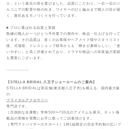
エ」という責任の形を選びました。品質にこだわり、一石一石のジ
ルコニアの配置や枝の向き、ワイヤーのひと編みまで職人の目が届
く、責任あるモノづくりを行っています。
■ プロに選ばれる品質と実績
熟練の職人が一つひとつ手作業での製作や、検品・仕上げを行って
います。その品質は、多くのお客様やヘアメイク様やスタイリスト
様、式場様、ドレスショップ様等からも「輝きが素晴らしい」「使
いやすい」と高く評価されており、ドラマや雑誌への衣装協力実績
も豊富にございます。
---------------
【STELLA BRIDAL 八王子ショールームのご案内】
STELLA BRIDALは実店舗(東京都八王子市)を構える、国内最大級
の
ブライダルアクセサリー
専門店です。
［圧倒的な在庫数］常時500〜700点のアイテムを展示。ネット掲
載品の実物を実際にお手に取ってご試着頂けます。
［専門アドバイザーのサポート］1枠1組限定の完全予約制の広いプ