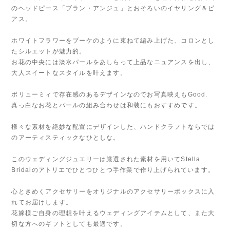
のヘッドピース「ブラン・アンジュ」とおそろいのイヤリング＆ピ
アス。
ホワイトフラワーをブーケのように束ねて編み上げた、コロンとし
たシルエットが魅力的。
お花の中央には淡水パールをあしらって上品なニュアンスを出し、
大人スイートなスタイルを叶えます。
ボリューミィで存在感のあるデザインなのでお写真映えもGood.
真っ白なお花とパールの組み合わせは和装にもおすすめです。
様々な素材を絶妙な配置にデザインした、ハンドクラフトならでは
のアーティスティックなひとしな。
このウェディングジュエリーは厳選された素材を用いてStella
Bridalのアトリエでひとつひとつ手作業で作り上げられています。
心ときめくアクセサリーをオリジナルのアクセサリーボックスに入
れてお届けします。
花嫁様ご自身の理想を叶えるウェディングアイテムとして、また大
切な方へのギフトとしても最適です。