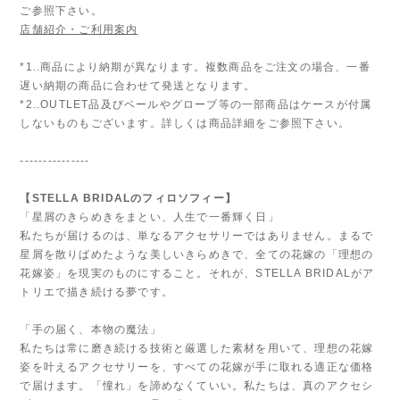
ご参照下さい。
店舗紹介・ご利用案内
*1..商品により納期が異なります。複数商品をご注文の場合、一番
遅い納期の商品に合わせて発送となります。
*2..OUTLET品及びベールやグローブ等の一部商品はケースが付属
しないものもございます。詳しくは商品詳細をご参照下さい。
---------------
【STELLA BRIDALのフィロソフィー】
「星屑のきらめきをまとい、人生で一番輝く日」
私たちが届けるのは、単なるアクセサリーではありません。まるで
星屑を散りばめたような美しいきらめきで、全ての花嫁の「理想の
花嫁姿」を現実のものにすること。それが、STELLA BRIDALがア
トリエで描き続ける夢です。
「手の届く、本物の魔法」
私たちは常に磨き続ける技術と厳選した素材を用いて、理想の花嫁
姿を叶えるアクセサリーを、すべての花嫁が手に取れる適正な価格
で届けます。「憧れ」を諦めなくていい。私たちは、真のアクセシ