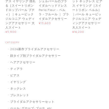
アス イヤリング 揺れ
シェルパールのブラ
ット ネックレス ピア
る［スイートリボン
イダルヘッドドレス
ス イヤリング［スイ
ドロップパール プテ
Perla Fleur - ペル
ートリボン ペルル］
ィ］｜キュービック
ラ・フルール ｜ ブラ
｜パール キュービッ
ジルコニア ウェディ
イダルアクセサリー
クジルコニア ウェデ
ングアクセサリー 大
ィングアクセサリー
¥13,600
人スイート
大人スイート
¥5,900
¥16,200
CATEGORY
2026新作ブライダルアクセサリー
顔タイプ別ブライダルアクセサリー
ヘアアクセサリー
ティアラ
ピアス
イヤリング
ネックレス
ブレスレット
ブライダルアクセサリーセット
ベール･グローブ･ブーケ...etc