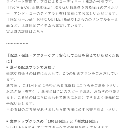
ライベート空間で、プロによるコーディネート相談が可能です。
［Ivory & Co. 正規取扱店］取り扱い数最多を誇る憧れのアイボリ
ー・アンド・コーのティアラも有料試着にてお試しいただけます。
［限定セール品］お得なOUTLET商品や1点もののサンプルセール
品など、店舗限定アイテムも充実しています。
実店舗の詳細はこちら
---------------
【配送・保証・アフターケア：安心して当日を迎えていただくため
に】
■ 選べる配送プランでお届け
挙式や前撮りの日程に合わせて、2つの配送プランをご用意してい
ます。
通常便： ご利用予定に余裕がある花嫁様はこちらをご選択下さい。
お急ぎ便（有料）： 最短当日(*1)のスピード発送。お急ぎの花嫁さ
まも、ご希望の日にちに合わせて確実にお届けできるよう優先的に
手配いたします。
※必着日のご希望がありましたら備考欄に必ずお書き添え下さい。
■ 業界トップクラスの「180日保証」と「挙式日保証」
STELLA BRIDALではアフターケアの体制を整えております。