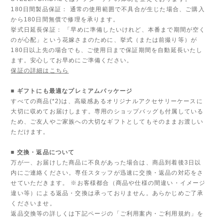
180日間製品保証： 通常の使用範囲で不具合が生じた場合、ご購入
から180日間無償で修理を承ります。
挙式日延長保証： 「早めに準備したいけれど、本番まで期間が空く
のが心配」という花嫁さまのために、挙式（または前撮り等）が
180日以上先の場合でも、ご使用日まで保証期間を自動延長いたし
ます。安心してお早めにご準備ください。
保証の詳細はこちら
■ ギフトにも最適なプレミアムパッケージ
すべての商品(*2)は、高級感あるオリジナルアクセサリーケースに
大切に収めてお届けします。専用のショップバッグも付属している
ため、ご友人やご家族への大切なギフトとしてもそのままお渡しい
ただけます。
■ 交換・返品について
万が一、お届けした商品に不良があった場合は、商品到着後3日以
内にご連絡ください。専任スタッフが迅速に交換・返品の対応をさ
せていただきます。 ※お客様都合（商品や仕様の間違い・イメージ
違い等）による返品・交換は承っておりません。あらかじめご了承
くださいませ。
返品交換等の詳しくは下記ページの「ご利用案内・ご利用規約」を