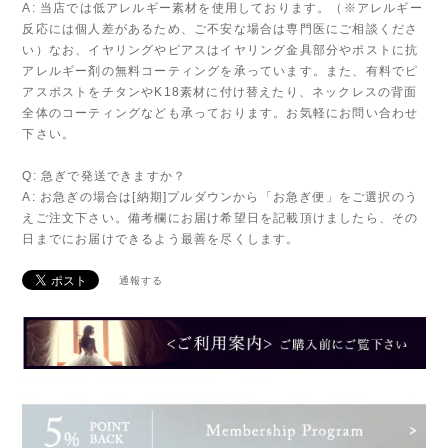
A: 当店では低アレルギー素材を使用しております。（※アレルギー
反応には個人差があるため、ご不安な場合は専門医にご相談くださ
い）なお、イヤリングやピアスはイヤリング金具部分やポストに抗
アレルギー剤の無料コーティングを承っています。また、有料でピ
アスポストをチタンやK18素材に付け替えたり、ネックレスの背面
全体のコーティングなども承っております。お気軽にお問い合わせ
下さい。
Q: 急ぎで発送できますか？
A: お急ぎの場合は[納期]プルダウンから「お急ぎ便」をご選択のう
えご注文下さい。備考欄にお届け希望日を記載頂けましたら、その
日までにお届けできるよう最善を尽くします。
通報する