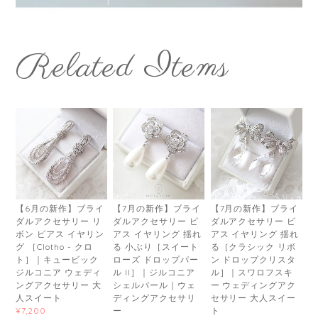
Related Items
【6月の新作】ブライ
【7月の新作】ブライ
【7月の新作】ブライ
ダルアクセサリー リ
ダルアクセサリー ピ
ダルアクセサリー ピ
ボン ピアス イヤリン
アス イヤリング 揺れ
アス イヤリング 揺れ
グ ［Clotho - クロ
る 小ぶり［スイート
る［クラシック リボ
ト］｜キュービック
ローズ ドロップパー
ン ドロップクリスタ
ジルコニア ウェディ
ル II］｜ジルコニア
ル］｜スワロフスキ
ングアクセサリー 大
シェルパール｜ウェ
ー ウェディングアク
人スイート
ディングアクセサリ
セサリー 大人スイー
ー
ト
¥7,200