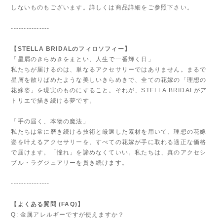
しないものもございます。詳しくは商品詳細をご参照下さい。
---------------
【STELLA BRIDALのフィロソフィー】
「星屑のきらめきをまとい、人生で一番輝く日」
私たちが届けるのは、単なるアクセサリーではありません。まるで
星屑を散りばめたような美しいきらめきで、全ての花嫁の「理想の
花嫁姿」を現実のものにすること。それが、STELLA BRIDALがア
トリエで描き続ける夢です。
「手の届く、本物の魔法」
私たちは常に磨き続ける技術と厳選した素材を用いて、理想の花嫁
姿を叶えるアクセサリーを、すべての花嫁が手に取れる適正な価格
で届けます。「憧れ」を諦めなくていい。私たちは、真のアクセシ
ブル・ラグジュアリーを貫き続けます。
---------------
【よくある質問 (FAQ)】
Q: 金属アレルギーですが使えますか？