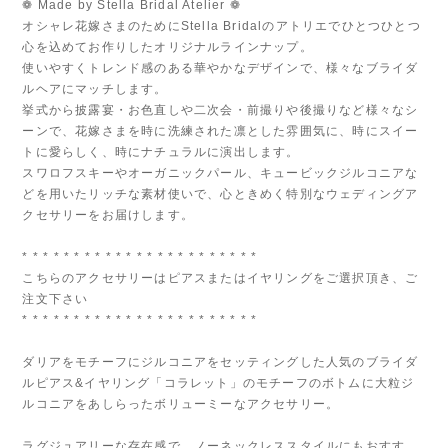
❁ Made by Stella Bridal Atelier ❁
オシャレ花嫁さまのためにStella Bridalのアトリエでひとつひとつ
心を込めてお作りしたオリジナルラインナップ。
使いやすくトレンド感のある華やかなデザインで、様々なブライダ
ルヘアにマッチします。
挙式から披露宴・お色直しや二次会・前撮りや後撮りなど様々なシ
ーンで、花嫁さまを時に洗練された凛とした雰囲気に、時にスイー
トに愛らしく、時にナチュラルに演出します。
スワロフスキーやオーガニックパール、キュービックジルコニアな
どを用いたリッチな素材使いで、心ときめく特別なウェディングア
クセサリーをお届けします。
* * * * * * * * * * * * * * * * * * * * * * *
こちらのアクセサリーはピアスまたはイヤリングをご選択頂き、ご
注文下さい
* * * * * * * * * * * * * * * * * * * * * * *
ダリアをモチーフにジルコニアをセッティングした人気のブライダ
ルピアス&イヤリング「コラレット」のモチーフのボトムに大粒ジ
ルコニアをあしらったボリューミーなアクセサリー。
ラグジュアリーな存在感で、ノーネックレススタイルにもおすす