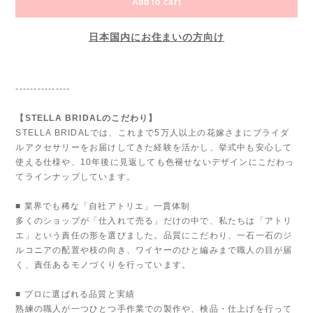
Add to cart
日本国内にお住まいの方向け
---------------
【STELLA BRIDALのこだわり】
STELLA BRIDALでは、これまで5万人以上の花嫁さまにブライダ
ルアクセサリーをお届けしてきた経験を活かし、挙式中も安心して
使える仕様や、10年後に見返しても色褪せないデザインにこだわっ
てラインナップしています。
■ 業界でも稀な「自社アトリエ」一貫体制
多くのショップが「仕入れて売る」だけの中で、私たちは「アトリ
エ」という責任の形を選びました。品質にこだわり、一石一石のジ
ルコニアの配置や枝の向き、ワイヤーのひと編みまで職人の目が届
く、責任あるモノづくりを行っています。
■ プロに選ばれる品質と実績
熟練の職人が一つひとつ手作業での製作や、検品・仕上げを行って