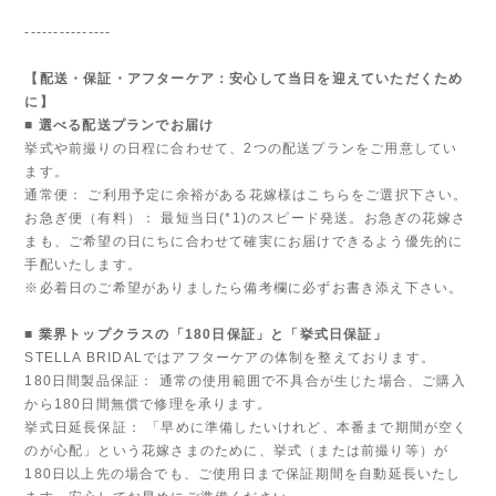
---------------
【配送・保証・アフターケア：安心して当日を迎えていただくため
に】
■ 選べる配送プランでお届け
挙式や前撮りの日程に合わせて、2つの配送プランをご用意してい
ます。
通常便： ご利用予定に余裕がある花嫁様はこちらをご選択下さい。
お急ぎ便（有料）： 最短当日(*1)のスピード発送。お急ぎの花嫁さ
まも、ご希望の日にちに合わせて確実にお届けできるよう優先的に
手配いたします。
※必着日のご希望がありましたら備考欄に必ずお書き添え下さい。
■ 業界トップクラスの「180日保証」と「挙式日保証」
STELLA BRIDALではアフターケアの体制を整えております。
180日間製品保証： 通常の使用範囲で不具合が生じた場合、ご購入
から180日間無償で修理を承ります。
挙式日延長保証： 「早めに準備したいけれど、本番まで期間が空く
のが心配」という花嫁さまのために、挙式（または前撮り等）が
180日以上先の場合でも、ご使用日まで保証期間を自動延長いたし