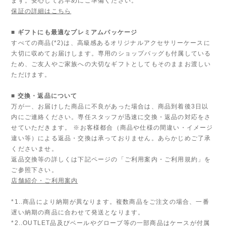
ます。安心してお早めにご準備ください。
保証の詳細はこちら
■ ギフトにも最適なプレミアムパッケージ
すべての商品(*2)は、高級感あるオリジナルアクセサリーケースに
大切に収めてお届けします。専用のショップバッグも付属している
ため、ご友人やご家族への大切なギフトとしてもそのままお渡しい
ただけます。
■ 交換・返品について
万が一、お届けした商品に不良があった場合は、商品到着後3日以
内にご連絡ください。専任スタッフが迅速に交換・返品の対応をさ
せていただきます。 ※お客様都合（商品や仕様の間違い・イメージ
違い等）による返品・交換は承っておりません。あらかじめご了承
くださいませ。
返品交換等の詳しくは下記ページの「ご利用案内・ご利用規約」を
ご参照下さい。
店舗紹介・ご利用案内
*1..商品により納期が異なります。複数商品をご注文の場合、一番
遅い納期の商品に合わせて発送となります。
*2..OUTLET品及びベールやグローブ等の一部商品はケースが付属