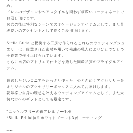
め。
ドレスのデザインやヘアスタイルを問わず幅広いコーディネートで
お召し頂けます。
お式の後は特別なシーンでのオケージョンアイテムとして、また普
段使いのアクセントとして長くご愛用頂けます。
Stella Bridalと提携する工房で作られるこれらのウェディングジュ
エリーは、厳選された素材を用いて熟練の職人によりひとつひとつ
手作業で作り上げられています。
さらに当店のアトリエで仕上げを施した国産品質のブライダルアイ
テム。
厳選したジルコニアをたっぷり使った、心ときめくアクセサリーを
オリジナルのアクセサリーボックスに入れてお届けします。
花嫁様ご自身の理想を叶えるウェディングアイテムとして、また大
切な方へのギフトとしても最適です。
*ニッケルフリーの低アレルギー仕様
*Stella Bridal特注ホワイトゴールド3層コーティング
----