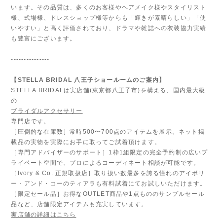
います。その品質は、多くのお客様やヘアメイク様やスタイリスト
様、式場様、ドレスショップ様等からも「輝きが素晴らしい」「使
いやすい」と高く評価されており、ドラマや雑誌への衣装協力実績
も豊富にございます。
---------------
【STELLA BRIDAL 八王子ショールームのご案内】
STELLA BRIDALは実店舗(東京都八王子市)を構える、国内最大級
の
ブライダルアクセサリー
専門店です。
［圧倒的な在庫数］常時500〜700点のアイテムを展示。ネット掲
載品の実物を実際にお手に取ってご試着頂けます。
［専門アドバイザーのサポート］1枠1組限定の完全予約制の広いプ
ライベート空間で、プロによるコーディネート相談が可能です。
［Ivory & Co. 正規取扱店］取り扱い数最多を誇る憧れのアイボリ
ー・アンド・コーのティアラも有料試着にてお試しいただけます。
［限定セール品］お得なOUTLET商品や1点もののサンプルセール
品など、店舗限定アイテムも充実しています。
実店舗の詳細はこちら