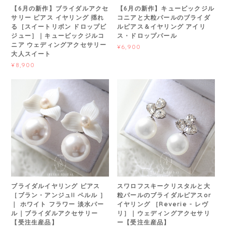
【6月の新作】ブライダルアクセ
【6月の新作】キュービックジル
サリー ピアス イヤリング 揺れ
コニアと大粒パールのブライダ
る［スイートリボン ドロップビ
ルピアス＆イヤリング アイリ
ジュー］｜キュービックジルコ
ス・ドロップパール
ニア ウェディングアクセサリー
¥6,900
大人スイート
¥8,900
ブライダルイヤリング ピアス
スワロフスキークリスタルと大
［ブラン・アンジュII ペルル ］
粒パールのブライダルピアスor
｜ ホワイト フラワー 淡水パー
イヤリング ［Reverie - レヴ
ル｜ブライダルアクセサリー
リ］｜ウェディングアクセサリ
【受注生産品】
ー【受注生産品】