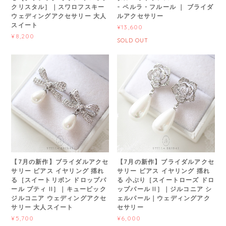
クリスタル］｜スワロフスキー
- ペルラ・フルール ｜ ブライダ
ウェディングアクセサリー 大人
ルアクセサリー
スイート
¥13,600
¥8,200
SOLD OUT
【7月の新作】ブライダルアクセ
【7月の新作】ブライダルアクセ
サリー ピアス イヤリング 揺れ
サリー ピアス イヤリング 揺れ
る［スイートリボン ドロップパ
る 小ぶり［スイートローズ ドロ
ール プティ II］｜キュービック
ップパール II］｜ジルコニア シ
ジルコニア ウェディングアクセ
ェルパール｜ウェディングアク
サリー 大人スイート
セサリー
¥5,700
¥6,000