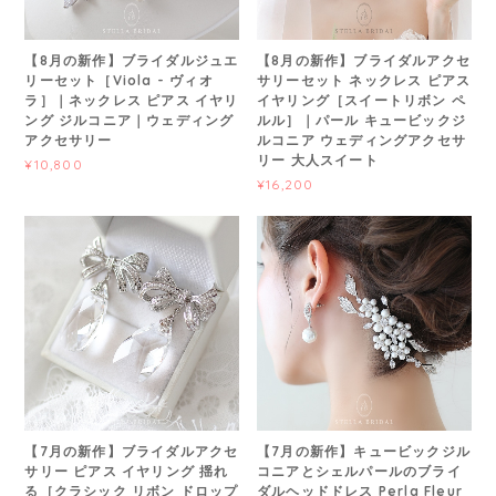
【8月の新作】ブライダルジュエ
【8月の新作】ブライダルアクセ
リーセット［Viola - ヴィオ
サリーセット ネックレス ピアス
ラ］｜ネックレス ピアス イヤリ
イヤリング［スイートリボン ペ
ング ジルコニア｜ウェディング
ルル］｜パール キュービックジ
アクセサリー
ルコニア ウェディングアクセサ
リー 大人スイート
¥10,800
¥16,200
【7月の新作】ブライダルアクセ
【7月の新作】キュービックジル
サリー ピアス イヤリング 揺れ
コニアとシェルパールのブライ
る［クラシック リボン ドロップ
ダルヘッドドレス Perla Fleur