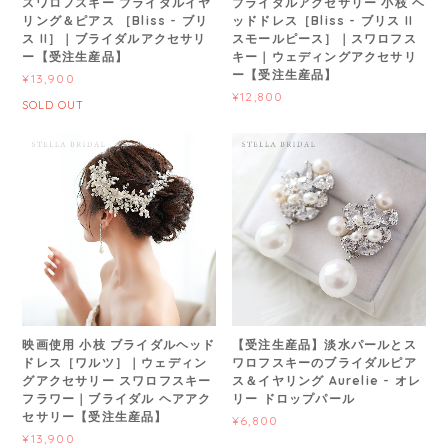
スワロフスキー ブライダルイヤ
ブライダルアクセサリー 小枝 ヘ
リング＆ピアス ［Bliss - ブリ
ッドドレス［Bliss - ブリス II
ス II］｜ブライダルアクセサリ
スモールピース］｜スワロフス
ー【受注生産品】
キー｜ウェディングアクセサリ
ー【受注生産品】
¥13,900
¥12,800
SOLD OUT
映画使用 小枝 ブライダルヘッド
【受注生産品】淡水パールとス
ドレス［ワルツ］｜ウェディン
ワロフスキーのブライダルピア
グアクセサリー スワロフスキー
ス＆イヤリング Aurelie - オレ
フラワー｜ブライダル ヘアアク
リー ドロップパール
セサリー【受注生産品】
¥6,800
¥13,900