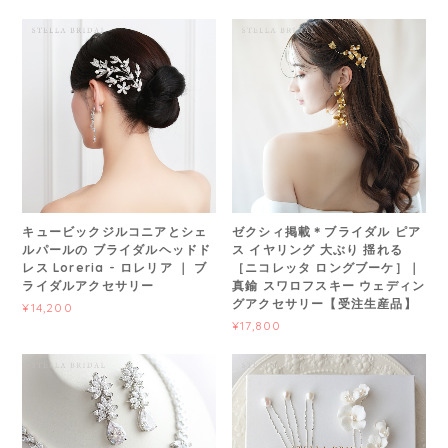
キュービックジルコニアとシェ
ゼクシィ掲載＊ブライダル ピア
ルパールの ブライダルヘッドド
ス イヤリング 大ぶり 揺れる
レス Loreria - ロレリア ｜ ブ
［ニコレッタ ロングブーケ］｜
ライダルアクセサリー
真鍮 スワロフスキー ウェディン
グアクセサリー【受注生産品】
¥14,200
¥17,800