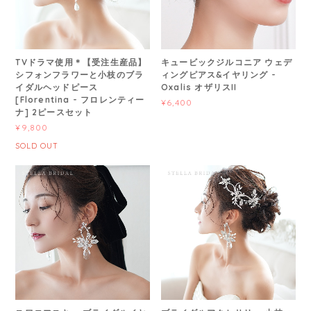
TVドラマ使用＊【受注生産品】
キュービックジルコニア ウェデ
シフォンフラワーと小枝のブラ
ィングピアス&イヤリング -
イダルヘッドピース
Oxalis オザリスII
[Florentina - フロレンティー
¥6,400
ナ] 2ピースセット
¥9,800
SOLD OUT