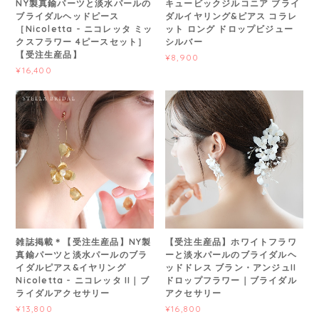
NY製真鍮パーツと淡水パールの
キュービックジルコニア ブライ
ブライダルヘッドピース
ダルイヤリング&ピアス コラレ
［Nicoletta - ニコレッタ ミッ
ット ロング ドロップビジュー
クスフラワー 4ピースセット］
シルバー
【受注生産品】
¥8,900
¥16,400
雑誌掲載＊【受注生産品】NY製
【受注生産品】ホワイトフラワ
真鍮パーツと淡水パールのブラ
ーと淡水パールのブライダルヘ
イダルピアス&イヤリング
ッドドレス ブラン・アンジュII
Nicoletta - ニコレッタ II｜ブ
ドロップフラワー｜ブライダル
ライダルアクセサリー
アクセサリー
¥13,800
¥16,800