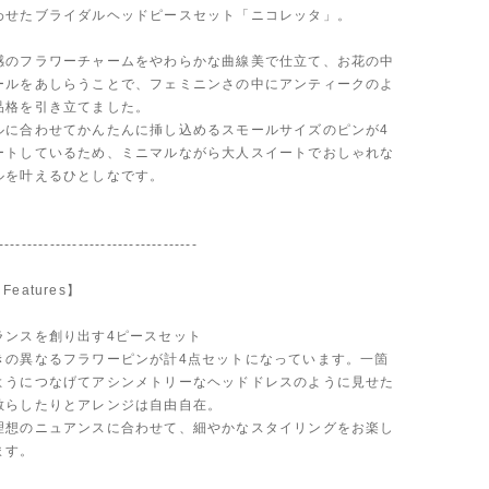
わせたブライダルヘッドピースセット「ニコレッタ」。
感のフラワーチャームをやわらかな曲線美で仕立て、お花の中
ールをあしらうことで、フェミニンさの中にアンティークのよ
品格を引き立てました。
ルに合わせてかんたんに挿し込めるスモールサイズのピンが4
ートしているため、ミニマルながら大人スイートでおしゃれな
ルを叶えるひとしなです。
-----------------------------------
 Features】
ランスを創り出す4ピースセット
きの異なるフラワーピンが計4点セットになっています。一箇
ようにつなげてアシンメトリーなヘッドドレスのように見せた
散らしたりとアレンジは自由自在。
理想のニュアンスに合わせて、細やかなスタイリングをお楽し
ます。