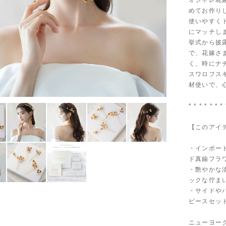
オシャレ花嫁
めてお作り
使いやすく
にマッチし
挙式から披
で、花嫁さ
く、時にナ
スワロフス
材使いで、
* * * * * * * 
【このアイテ
・インポー
ド真鍮フラ
・艶やかな
ックな佇ま
・サイドや
ピースセッ
ニューヨー