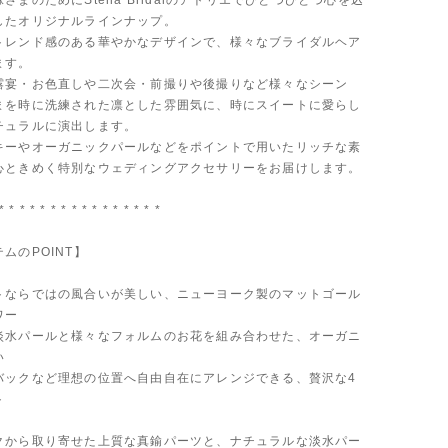
さまのためにStella Bridalのアトリエでひとつひとつ心を込
したオリジナルラインナップ。
トレンド感のある華やかなデザインで、様々なブライダルヘア
ます。
露宴・お色直しや二次会・前撮りや後撮りなど様々なシーン
まを時に洗練された凛とした雰囲気に、時にスイートに愛らし
チュラルに演出します。
キーやオーガニックパールなどをポイントで用いたリッチな素
心ときめく特別なウェディングアクセサリーをお届けします。
* * * * * * * * * * * * * * * *
ムのPOINT】
トならではの風合いが美しい、ニューヨーク製のマットゴール
ワー
淡水パールと様々なフォルムのお花を組み合わせた、オーガニ
い
バックなど理想の位置へ自由自在にアレンジできる、贅沢な4
ト
クから取り寄せた上質な真鍮パーツと、ナチュラルな淡水パー