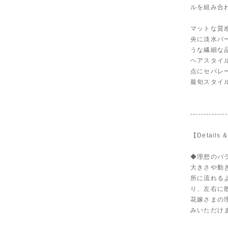
ルを組み合
マットな質
央に淡水パ
うな繊細な
ヘアスタイ
点にセパレ
最旬スタイ
--------------
【Details &
◆理想のバ
大きさや動
所に流れる
り、左右に
花嫁さまの
みいただけ