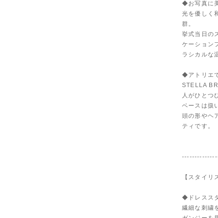
◆お写真に
光を優しく
群。
挙式当日の
ケーション
ラシカルな
◆アトリエ
STELLA
人がひとつ
ベースは扱
頭の形やヘ
ティです。
--------------
【スタイリ
◆ドレスス
繊細な刺繍