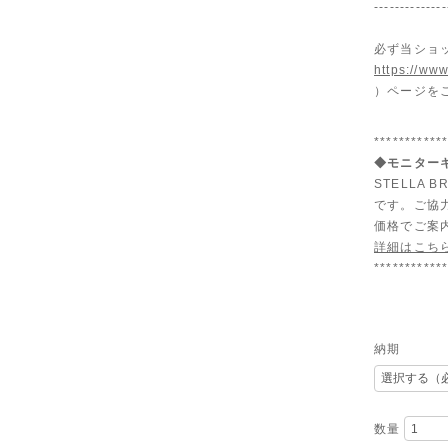
--------------
必ず当ショ
https://www
）ページを
***********
◆モニターキ
STELLA
です。ご協
価格でご案
詳細はこち
***********
納期
数量