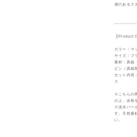
感のあるス
--------------
【Product 
カラー：マ
サイズ：フ
素材：真鍮
ピン（真鍮
セット内容
ス
※こちらの
の上、余裕
※淡水パー
す。天然素
い。