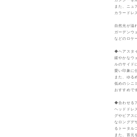
ガンジーを
また、ニュ
カラードレ
自然光が溢
ガーデンウ
などのロケ
◆ヘアスタ
緩やかなウ
ルのサイド
愛い印象に
また、ゆる
低めのシニ
おすすめで
◆合わせる
ヘッドドレ
グやピアス
なロングデ
るトータル
また、首元