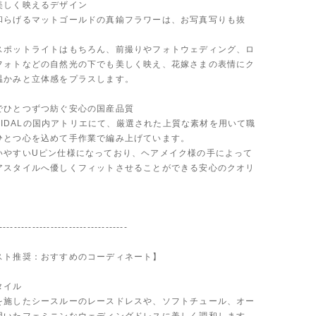
美しく映えるデザイン
和らげるマットゴールドの真鍮フラワーは、お写真写りも抜
スポットライトはもちろん、前撮りやフォトウェディング、ロ
フォトなどの自然光の下でも美しく映え、花嫁さまの表情にク
温かみと立体感をプラスします。
でひとつずつ紡ぐ安心の国産品質
 BRIDALの国内アトリエにて、厳選された上質な素材を用いて職
ひとつ心を込めて手作業で編み上げています。
いやすいUピン仕様になっており、ヘアメイク様の手によって
アスタイルへ優しくフィットさせることができる安心のクオリ
-----------------------------------
スト推奨：おすすめのコーディネート】
タイル
を施したシースルーのレースドレスや、ソフトチュール、オー