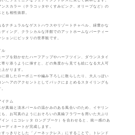
用いたフェミニンなウェディングドレスに美しく調和します。
アンスカラー（テラコッタやくすみピンク、オリーブなど）の
スとも相性抜群。
れるナチュラルなゲストハウスやリゾートチャペル、緑豊かな
ェディング、クラシカルな洋館でのアットホームなパーティー
ーションにピッタリの世界観です。
イル
ェーブを効かせたハーフアップやハーフツイン、ダウンスタイ
に寄り添うように挿すと、どの角度から見ても絵になる大人可
仕上がります。
めに崩したローポニーや編み下ろしに散らしたり、大人っぽい
ヨンヘアのアクセントとしてバックにまとめるスタイリングも
す。
アイテム
スが真鍮と淡水パールの温かみのある風合いのため、イヤリン
にも、お写真のようにおそろいの真鍮フラワーを用いた大ぶり
ザイン（ニコレッタ ロングブーケ）を合わせると、統一感のあ
コーディネートが完成します。
をすっきりとした「ノーネックレス」にすることで、トレンド