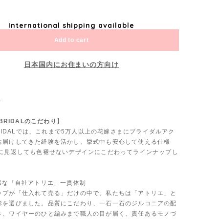
International shipping available
Add to cart
日本国内にお住まいの方向け
-
 BRIDALのこだわり】
 BRIDALでは、これまで5万人以上の花嫁さまにブライダルアク
お届けしてきた経験を活かし、挙式中も安心して使える仕様
後に見返しても色褪せないデザインにこだわってラインナップし
も稀な「自社アトリエ」一貫体制
ップが「仕入れて売る」だけの中で、私たちは「アトリエ」と
形を選びました。品質にこだわり、一石一石のジルコニアの配
き、ワイヤーのひと編みまで職人の目が届く、責任あるモノづ