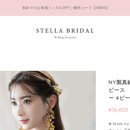
初めてのお客様へ｜5％OFFご優待コード【SB06】
NY製真
ピース ［
ー 4ピ
¥16,400
❁ Made by S