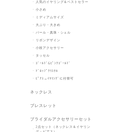
人気のイヤリング＆ベストセラー
小さめ
ミディアムサイズ
大ぶり・大きめ
パール・真珠・シェル
リボンデザイン
小枝アクセサリー
タッセル
ｺﾞｰﾙﾄﾞ&ﾋﾟﾝｸｺﾞｰﾙﾄﾞ
ﾄﾞﾛｯﾌﾟｸﾘｽﾀﾙ
ﾋﾟｱｽ→ｲﾔﾘﾝｸﾞに付替可
ネックレス
ブレスレット
ブライダルアクセサリーセット
2点セット（ネックレス＆イヤリン
グ・ピアス）