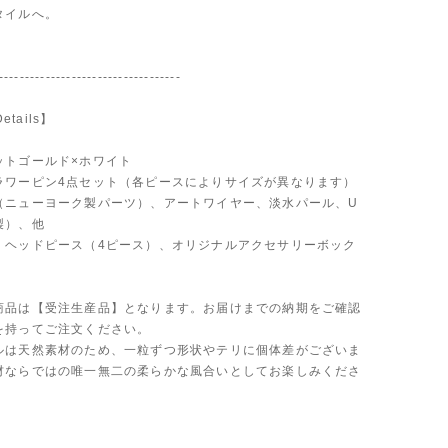
タイルへ。
-----------------------------------
Details】
ットゴールド×ホワイト
ラワーピン4点セット（各ピースによりサイズが異なります）
（ニューヨーク製パーツ）、アートワイヤー、淡水パール、U
製）、他
：ヘッドピース（4ピース）、オリジナルアクセサリーボック
商品は【受注生産品】となります。お届けまでの納期をご確認
を持ってご注文ください。
ルは天然素材のため、一粒ずつ形状やテリに個体差がございま
材ならではの唯一無二の柔らかな風合いとしてお楽しみくださ