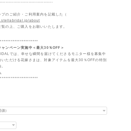
-----------------------------------
ップのご紹介・ご利用案内を記載した（
.stellabridal.jp/about
ご覧の上、ご購入をお願いいたします。
**********************
ャンペーン実施中＜最大30％OFF＞
 BRIDALでは、幸せな瞬間を届けてくださるモニター様を募集中
力いただける花嫁さまは、対象アイテムを最大30％OFFの特別
内。
ら
**********************