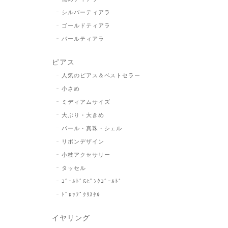
シルバーティアラ
ゴールドティアラ
パールティアラ
ピアス
人気のピアス＆ベストセラー
小さめ
ミディアムサイズ
大ぶり・大きめ
パール・真珠・シェル
リボンデザイン
小枝アクセサリー
タッセル
ｺﾞｰﾙﾄﾞ&ﾋﾟﾝｸｺﾞｰﾙﾄﾞ
ﾄﾞﾛｯﾌﾟｸﾘｽﾀﾙ
イヤリング