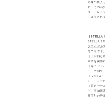
熟練の職人
す。その品
様、ドレス
く評価され
--------------
【STELL
STELLA
ブライダル
専門店です
［圧倒的な
実物を実際
［専門アド
ート空間で
［Ivory
ンド・コー
［限定セール
ど、店舗限
実店舗の詳