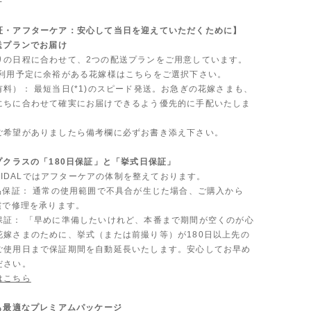
-
証・アフターケア：安心して当日を迎えていただくために】
送プランでお届け
りの日程に合わせて、2つの配送プランをご用意しています。
ご利用予定に余裕がある花嫁様はこちらをご選択下さい。
料）： 最短当日(*1)のスピード発送。お急ぎの花嫁さまも、
にちに合わせて確実にお届けできるよう優先的に手配いたしま
ご希望がありましたら備考欄に必ずお書き添え下さい。
プクラスの「180日保証」と「挙式日保証」
 BRIDALではアフターケアの体制を整えております。
製品保証： 通常の使用範囲で不具合が生じた場合、ご購入から
償で修理を承ります。
保証： 「早めに準備したいけれど、本番まで期間が空くのが心
花嫁さまのために、挙式（または前撮り等）が180日以上先の
ご使用日まで保証期間を自動延長いたします。安心してお早め
ださい。
はこちら
にも最適なプレミアムパッケージ