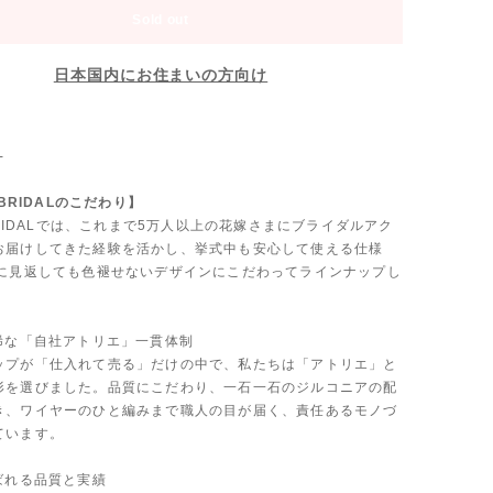
Sold out
日本国内にお住まいの方向け
-
 BRIDALのこだわり】
 BRIDALでは、これまで5万人以上の花嫁さまにブライダルアク
お届けしてきた経験を活かし、挙式中も安心して使える仕様
後に見返しても色褪せないデザインにこだわってラインナップし
も稀な「自社アトリエ」一貫体制
ップが「仕入れて売る」だけの中で、私たちは「アトリエ」と
形を選びました。品質にこだわり、一石一石のジルコニアの配
き、ワイヤーのひと編みまで職人の目が届く、責任あるモノづ
ています。
ばれる品質と実績