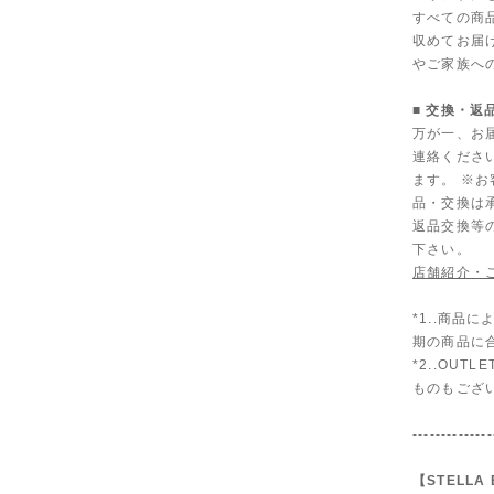
すべての商
収めてお届
やご家族へ
■ 交換・返
万が一、お
連絡くださ
ます。 ※
品・交換は
返品交換等
下さい。
店舗紹介・
*1..商
期の商品に
*2..OU
ものもござ
--------------
【STELLA