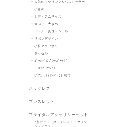
人気のイヤリング＆ベストセラー
小さめ
ミディアムサイズ
大ぶり・大きめ
パール・真珠・シェル
リボンデザイン
小枝アクセサリー
タッセル
ｺﾞｰﾙﾄﾞ&ﾋﾟﾝｸｺﾞｰﾙﾄﾞ
ﾄﾞﾛｯﾌﾟｸﾘｽﾀﾙ
ﾋﾟｱｽ→ｲﾔﾘﾝｸﾞに付替可
ネックレス
ブレスレット
ブライダルアクセサリーセット
2点セット（ネックレス＆イヤリン
グ・ピアス）