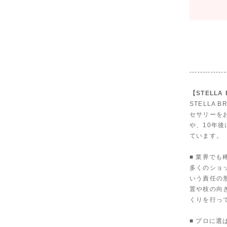
--------------
【STELLA
STELLA
セサリーを
や、10年
ています。
■ 業界で
多くのショ
いう責任の
置や枝の向
くりを行っ
■ プロに選