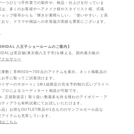
が一つひとつ手作業での製作や、検品・仕上げを行っていま
質は、多くのお客様やヘアメイク様やスタイリスト様、式場
ショップ様等からも「輝きが素晴らしい」「使いやすい」と高
ており、ドラマや雑誌への衣装協力実績も豊富にございます。
-
A BRIDAL 八王子ショールームのご案内】
 BRIDALは実店舗(東京都八王子市)を構える、国内最大級の
アクセサリー
。
在庫数］常時500〜700点のアイテムを展示。ネット掲載品の
にお手に取ってご試着頂けます。
バイザーのサポート］1枠1組限定の完全予約制の広いプライベ
、プロによるコーディネート相談が可能です。
 & Co. 正規取扱店］取り扱い数最多を誇る憧れのアイボリー・ア
のティアラも有料試着にてお試しいただけます。
品］お得なOUTLET商品や1点もののサンプルセール品な
定アイテムも充実しています。
細はこちら