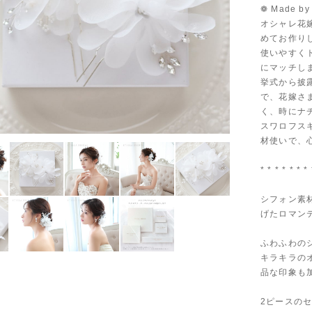
❁ Made by S
オシャレ花嫁
めてお作り
使いやすく
にマッチし
挙式から披
で、花嫁さ
く、時にナ
スワロフス
材使いで、
* * * * * * * 
シフォン素
げたロマン
ふわふわの
キラキラの
品な印象も
2ピースの