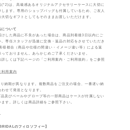
品(*2)は、高級感あるオリジナルアクセサリーケースに大切に
けします。専用のショップバッグも付属しているため、ご友人
の大切なギフトとしてもそのままお渡しいただけます。
品について
届けした商品に不良があった場合は、商品到着後3日以内にご
い。専任スタッフが迅速に交換・返品の対応をさせていただき
お客様都合（商品や仕様の間違い・イメージ違い等）による返
承っておりません。あらかじめご了承くださいませ。
の詳しくは下記ページの「ご利用案内・ご利用規約」をご参照
ご利用案内
品により納期が異なります。複数商品をご注文の場合、一番遅い納
合わせて発送となります。
TLET品及びベールやグローブ等の一部商品はケースが付属しない
います。詳しくは商品詳細をご参照下さい。
-
 BRIDALのフィロソフィー】