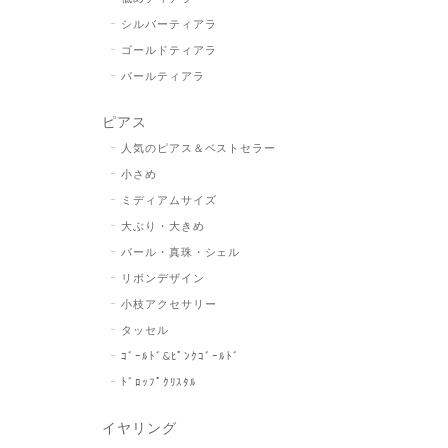
シルバーティアラ
ゴールドティアラ
パールティアラ
ピアス
人気のピアス＆ベストセラー
小さめ
ミディアムサイズ
大ぶり・大きめ
パール・真珠・シェル
リボンデザイン
小枝アクセサリー
タッセル
ｺﾞｰﾙﾄﾞ&ﾋﾟﾝｸｺﾞｰﾙﾄﾞ
ﾄﾞﾛｯﾌﾟｸﾘｽﾀﾙ
イヤリング