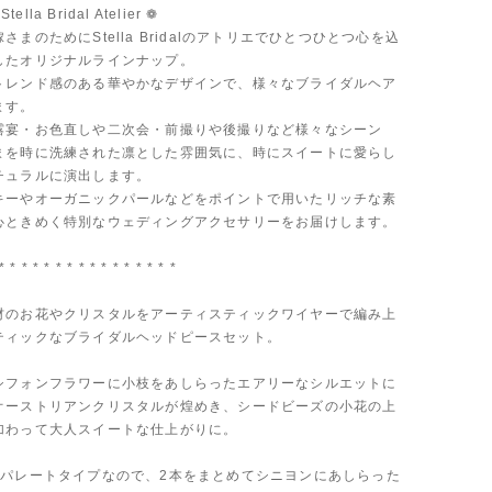
tella Bridal Atelier ❁
さまのためにStella Bridalのアトリエでひとつひとつ心を込
したオリジナルラインナップ。
トレンド感のある華やかなデザインで、様々なブライダルヘア
ます。
露宴・お色直しや二次会・前撮りや後撮りなど様々なシーン
まを時に洗練された凛とした雰囲気に、時にスイートに愛らし
チュラルに演出します。
キーやオーガニックパールなどをポイントで用いたリッチな素
心ときめく特別なウェディングアクセサリーをお届けします。
* * * * * * * * * * * * * * * *
材のお花やクリスタルをアーティスティックワイヤーで編み上
ティックなブライダルヘッドピースセット。
シフォンフラワーに小枝をあしらったエアリーなシルエットに
オーストリアンクリスタルが煌めき、シードビーズの小花の上
加わって大人スイートな仕上がりに。
セパレートタイプなので、2本をまとめてシニヨンにあしらった