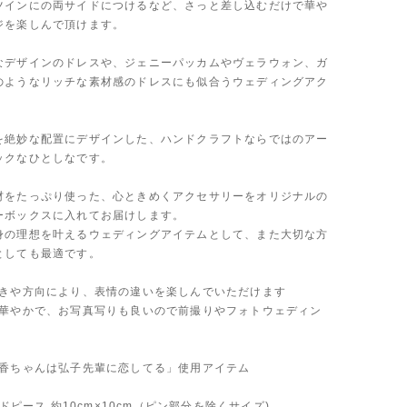
ツインにの両サイドにつけるなど、さっと差し込むだけで華や
ジを楽しんで頂けます。
なデザインのドレスや、ジェニーパッカムやヴェラウォン、ガ
のようなリッチな素材感のドレスにも似合うウェディングアク
を絶妙な配置にデザインした、ハンドクラフトならではのアー
ックなひとしなです。
材をたっぷり使った、心ときめくアクセサリーをオリジナルの
ーボックスに入れてお届けします。
身の理想を叶えるウェディングアイテムとして、また大切な方
としても最適です。
向きや方向により、表情の違いを楽しんでいただけます
と華やかで、お写真写りも良いので前撮りやフォトウェディン
彩香ちゃんは弘子先輩に恋してる」使用アイテム
ヘッドピース 約10cm×10cm（ピン部分を除くサイズ)