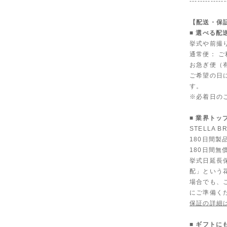
--------------
【配送・保
■ 選べる配
挙式や前撮
通常便： 
お急ぎ便（有
ご希望の日
す。
※必着日の
■ 業界トッ
STELLA
180日間
180日間無
挙式日延長
配」という
場合でも、
にご準備く
保証の詳細
■ ギフト