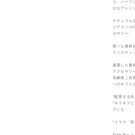
り、ハーフ
かなアレン
ナチュラル
リアラハヴ
セサリー。
様々な素材
ティスティ
厳選した素
アクセサリ
花嫁様ご自
へのギフト
*配置する
*キラキラ
グにも
*ドラマ「
Size:各