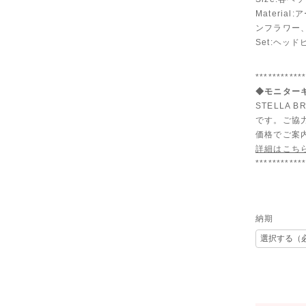
Materi
ンフラワー
Set:ヘッ
***********
◆モニターキ
STELLA
です。ご協
価格でご案
詳細はこち
***********
納期