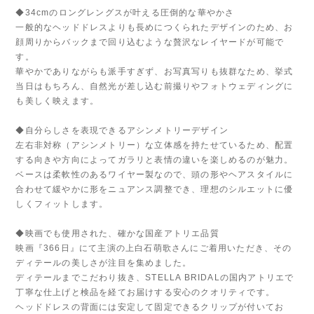
◆34cmのロングレングスが叶える圧倒的な華やかさ
一般的なヘッドドレスよりも長めにつくられたデザインのため、お
顔周りからバックまで回り込むような贅沢なレイヤードが可能で
す。
華やかでありながらも派手すぎず、お写真写りも抜群なため、挙式
当日はもちろん、自然光が差し込む前撮りやフォトウェディングに
も美しく映えます。
◆自分らしさを表現できるアシンメトリーデザイン
左右非対称（アシンメトリー）な立体感を持たせているため、配置
する向きや方向によってガラリと表情の違いを楽しめるのが魅力。
ベースは柔軟性のあるワイヤー製なので、頭の形やヘアスタイルに
合わせて緩やかに形をニュアンス調整でき、理想のシルエットに優
しくフィットします。
◆映画でも使用された、確かな国産アトリエ品質
映画『366日』にて主演の上白石萌歌さんにご着用いただき、その
ディテールの美しさが注目を集めました。
ディテールまでこだわり抜き、STELLA BRIDALの国内アトリエで
丁寧な仕上げと検品を経てお届けする安心のクオリティです。
ヘッドドレスの背面には安定して固定できるクリップが付いてお