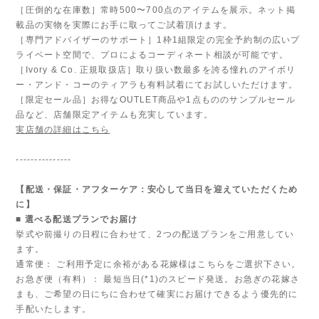
［圧倒的な在庫数］常時500〜700点のアイテムを展示。ネット掲
載品の実物を実際にお手に取ってご試着頂けます。
［専門アドバイザーのサポート］1枠1組限定の完全予約制の広いプ
ライベート空間で、プロによるコーディネート相談が可能です。
［Ivory & Co. 正規取扱店］取り扱い数最多を誇る憧れのアイボリ
ー・アンド・コーのティアラも有料試着にてお試しいただけます。
［限定セール品］お得なOUTLET商品や1点もののサンプルセール
品など、店舗限定アイテムも充実しています。
実店舗の詳細はこちら
---------------
【配送・保証・アフターケア：安心して当日を迎えていただくため
に】
■ 選べる配送プランでお届け
挙式や前撮りの日程に合わせて、2つの配送プランをご用意してい
ます。
通常便： ご利用予定に余裕がある花嫁様はこちらをご選択下さい。
お急ぎ便（有料）： 最短当日(*1)のスピード発送。お急ぎの花嫁さ
まも、ご希望の日にちに合わせて確実にお届けできるよう優先的に
手配いたします。