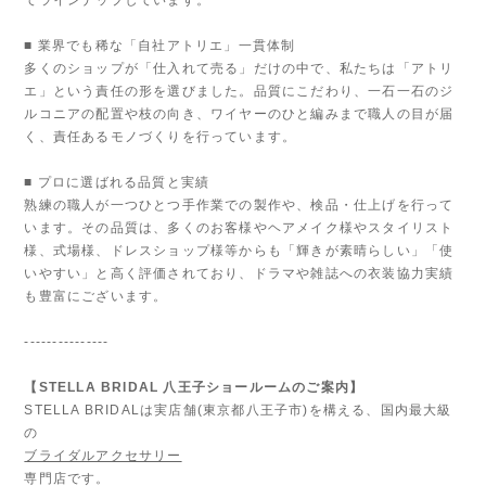
■ 業界でも稀な「自社アトリエ」一貫体制
多くのショップが「仕入れて売る」だけの中で、私たちは「アトリ
エ」という責任の形を選びました。品質にこだわり、一石一石のジ
ルコニアの配置や枝の向き、ワイヤーのひと編みまで職人の目が届
く、責任あるモノづくりを行っています。
■ プロに選ばれる品質と実績
熟練の職人が一つひとつ手作業での製作や、検品・仕上げを行って
います。その品質は、多くのお客様やヘアメイク様やスタイリスト
様、式場様、ドレスショップ様等からも「輝きが素晴らしい」「使
いやすい」と高く評価されており、ドラマや雑誌への衣装協力実績
も豊富にございます。
---------------
【STELLA BRIDAL 八王子ショールームのご案内】
STELLA BRIDALは実店舗(東京都八王子市)を構える、国内最大級
の
ブライダルアクセサリー
専門店です。