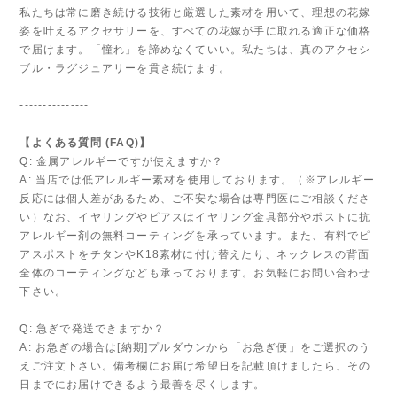
私たちは常に磨き続ける技術と厳選した素材を用いて、理想の花嫁
姿を叶えるアクセサリーを、すべての花嫁が手に取れる適正な価格
で届けます。「憧れ」を諦めなくていい。私たちは、真のアクセシ
ブル・ラグジュアリーを貫き続けます。
---------------
【よくある質問 (FAQ)】
Q: 金属アレルギーですが使えますか？
A: 当店では低アレルギー素材を使用しております。（※アレルギー
反応には個人差があるため、ご不安な場合は専門医にご相談くださ
い）なお、イヤリングやピアスはイヤリング金具部分やポストに抗
アレルギー剤の無料コーティングを承っています。また、有料でピ
アスポストをチタンやK18素材に付け替えたり、ネックレスの背面
全体のコーティングなども承っております。お気軽にお問い合わせ
下さい。
Q: 急ぎで発送できますか？
A: お急ぎの場合は[納期]プルダウンから「お急ぎ便」をご選択のう
えご注文下さい。備考欄にお届け希望日を記載頂けましたら、その
日までにお届けできるよう最善を尽くします。