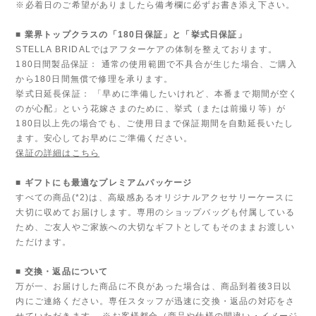
※必着日のご希望がありましたら備考欄に必ずお書き添え下さい。
■ 業界トップクラスの「180日保証」と「挙式日保証」
STELLA BRIDALではアフターケアの体制を整えております。
180日間製品保証： 通常の使用範囲で不具合が生じた場合、ご購入
から180日間無償で修理を承ります。
挙式日延長保証： 「早めに準備したいけれど、本番まで期間が空く
のが心配」という花嫁さまのために、挙式（または前撮り等）が
180日以上先の場合でも、ご使用日まで保証期間を自動延長いたし
ます。安心してお早めにご準備ください。
保証の詳細はこちら
■ ギフトにも最適なプレミアムパッケージ
すべての商品(*2)は、高級感あるオリジナルアクセサリーケースに
大切に収めてお届けします。専用のショップバッグも付属している
ため、ご友人やご家族への大切なギフトとしてもそのままお渡しい
ただけます。
■ 交換・返品について
万が一、お届けした商品に不良があった場合は、商品到着後3日以
内にご連絡ください。専任スタッフが迅速に交換・返品の対応をさ
せていただきます。 ※お客様都合（商品や仕様の間違い・イメージ