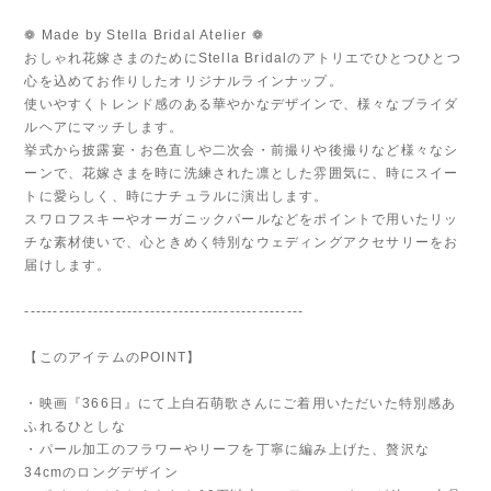
❁ Made by Stella Bridal Atelier ❁
おしゃれ花嫁さまのためにStella Bridalのアトリエでひとつひとつ
心を込めてお作りしたオリジナルラインナップ。
使いやすくトレンド感のある華やかなデザインで、様々なブライダ
ルヘアにマッチします。
挙式から披露宴・お色直しや二次会・前撮りや後撮りなど様々なシ
ーンで、花嫁さまを時に洗練された凛とした雰囲気に、時にスイー
トに愛らしく、時にナチュラルに演出します。
スワロフスキーやオーガニックパールなどをポイントで用いたリッ
チな素材使いで、心ときめく特別なウェディングアクセサリーをお
届けします。
-------------------------------------------------
【このアイテムのPOINT】
・映画『366日』にて上白石萌歌さんにご着用いただいた特別感あ
ふれるひとしな
・パール加工のフラワーやリーフを丁寧に編み上げた、贅沢な
34cmのロングデザイン