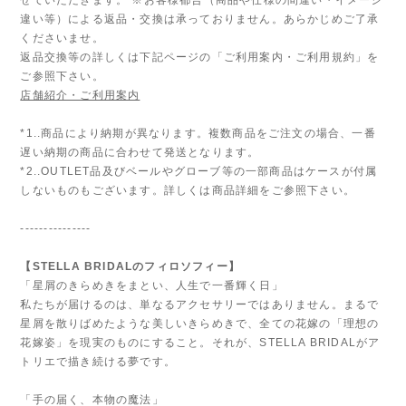
違い等）による返品・交換は承っておりません。あらかじめご了承
くださいませ。
返品交換等の詳しくは下記ページの「ご利用案内・ご利用規約」を
ご参照下さい。
店舗紹介・ご利用案内
*1..商品により納期が異なります。複数商品をご注文の場合、一番
遅い納期の商品に合わせて発送となります。
*2..OUTLET品及びベールやグローブ等の一部商品はケースが付属
しないものもございます。詳しくは商品詳細をご参照下さい。
---------------
【STELLA BRIDALのフィロソフィー】
「星屑のきらめきをまとい、人生で一番輝く日」
私たちが届けるのは、単なるアクセサリーではありません。まるで
星屑を散りばめたような美しいきらめきで、全ての花嫁の「理想の
花嫁姿」を現実のものにすること。それが、STELLA BRIDALがア
トリエで描き続ける夢です。
「手の届く、本物の魔法」