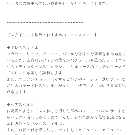
り、お式の最中も美しい位置をしっかりとキープします。
-------------------------------------------------
【スタイリスト推奨：おすすめのコーディネート】
◆ドレススタイル
フラワー、リーフ、ビジュー、パールなど様々な要素を兼ね備えて
いるため、上品なシフォンや柔らかなチュールを重ねたフェミニン
なウェディングドレス、クラシカルな総レースのドレスやマーメイ
ドドレスにも美しく調和します。
また、ニュアンスカラー（くすみピンクやベージュ、淡いブルーな
ど）のカラードレスとも相性が良く、可憐で大人可愛い世界観を完
成させます。
◆ヘアスタイル
お写真のように、ふんわりと崩した低めのシニヨンヘアのサイドか
らバックへ沿わせるようにつけると、どの角度から見ても絵になる
エレガントなバックスタイルに。
また、前髪の付け根あたりにセットしてカチューム（カチューシ