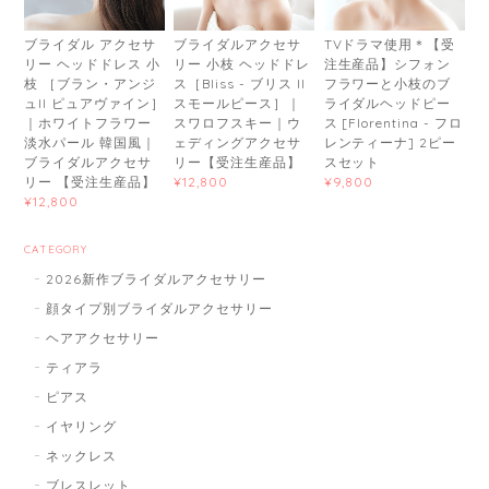
ブライダル アクセサ
ブライダルアクセサ
TVドラマ使用＊【受
リー ヘッドドレス 小
リー 小枝 ヘッドドレ
注生産品】シフォン
枝 ［ブラン・アンジ
ス［Bliss - ブリス II
フラワーと小枝のブ
ュII ピュアヴァイン］
スモールピース］｜
ライダルヘッドピー
｜ホワイトフラワー
スワロフスキー｜ウ
ス [Florentina - フロ
淡水パール 韓国風｜
ェディングアクセサ
レンティーナ] 2ピー
ブライダルアクセサ
リー【受注生産品】
スセット
リー 【受注生産品】
¥12,800
¥9,800
¥12,800
CATEGORY
2026新作ブライダルアクセサリー
顔タイプ別ブライダルアクセサリー
ヘアアクセサリー
ティアラ
ピアス
イヤリング
ネックレス
ブレスレット