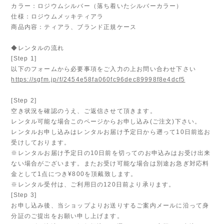
カラー：ロジウムシルバー（落ち着いたシルバーカラー）
仕様：ロジウムメッキティアラ
商品内容：ティアラ、ブランド正規ケース
◆レンタルの流れ
[Step 1]
以下のフォームから必要事項をご入力の上お問い合わせ下さい
https://sgfm.jp/f/2454e58fa060fc96dec89998f8e4dcf5
[Step 2]
空き状況を確認のうえ、ご返信させて頂きます。
レンタル可能な場合このページからお申し込み(ご注文)下さい。
レンタルお申し込みはレンタルお届け予定日から遡って10日前迄お
受けしております。
※レンタルお届け予定日の10日前を切ってのお申込みはお受け出来
ない場合がございます。またお受け可能な場合は別途お急ぎ対応料
金として1点につき¥800を頂戴致します。
※レンタル受付は、ご利用日の120日前より承ります。
[Step 3]
お申し込み後、当ショップよりお送りするご案内メールに沿って身
分証のご提出をお願い申し上げます。