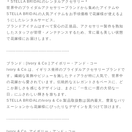
＊STELLA BRIDALのレンタルアクセサリー＊
世界中のブライダルアクセサリーブランドから集めたアイテムや
STELLA BRIDALの人気アイテムをお手頃価格で花嫁様が使えるよ
うにしたレンタルサービス。
ブランドアイテムはすべて安心の正規品。アクセサリー製作を熟知
したスタッフが管理・メンテナンスするため、常に最も美しい状態
で花嫁様にお届けします。
-----------------------------------------
ブランド：[Ivory & Co.] アイボリー・アンド・コー
Ivory & Co.は、イギリス発祥のブライダルアクセサリーブランドで
す。繊細な装飾やビジューを施したティアラが特に人気で、世界中
の花嫁から愛されています。伝統的なエレガントさをベースに、ど
こか新しさを感じるデザインは、まさに「一生に一度の大切な一
日」にふさわしい輝きを放ちます。
STELLA BRIDALのIvory & Co.製品取扱数は国内最大。豊富なバリ
エーションから花嫁様にぴったりなデザインを見つけて頂けます。
-----------------------------------------
Ivory & Co. アイボリー・アンド・コー