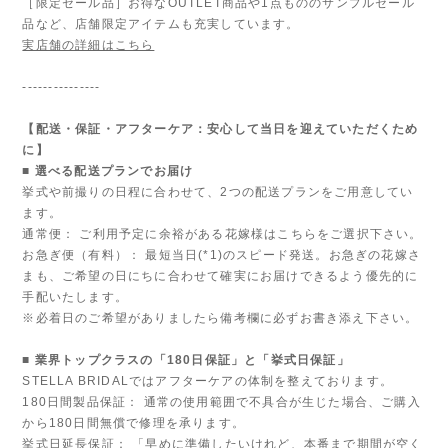
［限定セール品］お得なOUTLET商品や1点もののサンプルセール
品など、店舗限定アイテムも充実しています。
実店舗の詳細はこちら
---------------
【配送・保証・アフターケア：安心して当日を迎えていただくため
に】
■ 選べる配送プランでお届け
挙式や前撮りの日程に合わせて、2つの配送プランをご用意してい
ます。
通常便： ご利用予定に余裕がある花嫁様はこちらをご選択下さい。
お急ぎ便（有料）： 最短当日(*1)のスピード発送。お急ぎの花嫁さ
まも、ご希望の日にちに合わせて確実にお届けできるよう優先的に
手配いたします。
※必着日のご希望がありましたら備考欄に必ずお書き添え下さい。
■ 業界トップクラスの「180日保証」と「挙式日保証」
STELLA BRIDALではアフターケアの体制を整えております。
180日間製品保証： 通常の使用範囲で不具合が生じた場合、ご購入
から180日間無償で修理を承ります。
挙式日延長保証： 「早めに準備したいけれど、本番まで期間が空く