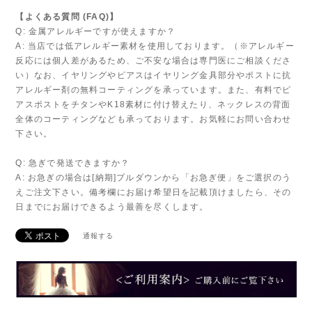
【よくある質問 (FAQ)】
Q: 金属アレルギーですが使えますか？
A: 当店では低アレルギー素材を使用しております。（※アレルギー
反応には個人差があるため、ご不安な場合は専門医にご相談くださ
い）なお、イヤリングやピアスはイヤリング金具部分やポストに抗
アレルギー剤の無料コーティングを承っています。また、有料でピ
アスポストをチタンやK18素材に付け替えたり、ネックレスの背面
全体のコーティングなども承っております。お気軽にお問い合わせ
下さい。
Q: 急ぎで発送できますか？
A: お急ぎの場合は[納期]プルダウンから「お急ぎ便」をご選択のう
えご注文下さい。備考欄にお届け希望日を記載頂けましたら、その
日までにお届けできるよう最善を尽くします。
通報する