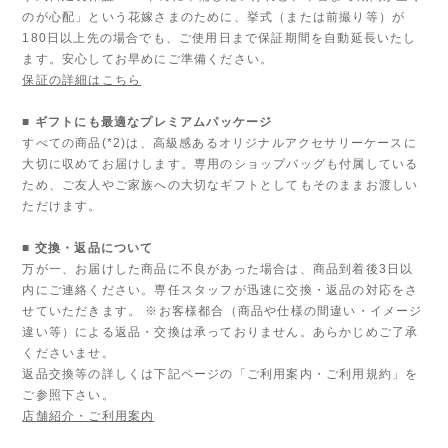
のが心配」という花嫁さまのために、挙式（または前撮り等）が
180日以上先の場合でも、ご使用日まで保証期間を自動延長いたし
ます。安心してお早めにご準備ください。
保証の詳細はこちら
■ ギフトにも最適なプレミアムパッケージ
すべての商品(*2)は、高級感あるオリジナルアクセサリーケースに
大切に収めてお届けします。専用のショップバッグも付属している
ため、ご友人やご家族への大切なギフトとしてもそのままお渡しい
ただけます。
■ 交換・返品について
万が一、お届けした商品に不良があった場合は、商品到着後3日以
内にご連絡ください。専任スタッフが迅速に交換・返品の対応をさ
せていただきます。 ※お客様都合（商品や仕様の間違い・イメージ
違い等）による返品・交換は承っておりません。あらかじめご了承
くださいませ。
返品交換等の詳しくは下記ページの「ご利用案内・ご利用規約」を
ご参照下さい。
店舗紹介・ご利用案内