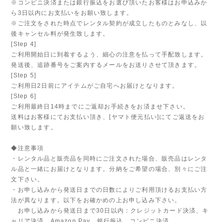
※コンビニ決済または銀行振込をお選び頂いたお客様はお申込みか
ら3日以内にお支払いをお願い致します。
※ご注文をされた時点でレンタル契約が成立したものとみなし、以
後キャンセル料が発生致します。
[Step 4]
ご利用開始日に到着するよう、細心の注意を払って手配致します。
発送後、追跡番号をご案内するメールをお送りさせて頂きます。
[Step 5]
ご利用日2日前にアイテムがご自宅へお届けとなります。
[Step 6]
ご利用最終日14時までにご返却お手続きをお済ませ下さい。
送料はお客様にてお支払い頂き、[ヤマト便元払い]にてご返送をお
願い致します。
◆注意事項
・レンタル品と販売品を同時にご注文された場合、販売品はレンタ
ル品と一緒にお届けとなります。分納をご希望の場合、別々にご注
文下さい。
・お申し込みから発送日までの日数によりご利用頂けるお支払い方
法が異なります。以下をお確かめの上お申し込み下さい。
お申し込みから発送日まで30日以内：クレジットカード決済、キ
ャリア決済、Amazon Pay、銀行振込、コンビニ決済