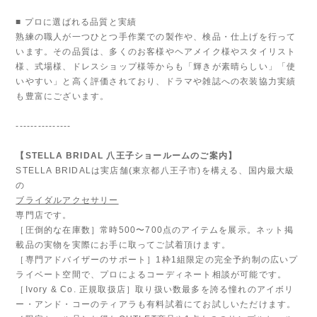
■ プロに選ばれる品質と実績
熟練の職人が一つひとつ手作業での製作や、検品・仕上げを行って
います。その品質は、多くのお客様やヘアメイク様やスタイリスト
様、式場様、ドレスショップ様等からも「輝きが素晴らしい」「使
いやすい」と高く評価されており、ドラマや雑誌への衣装協力実績
も豊富にございます。
---------------
【STELLA BRIDAL 八王子ショールームのご案内】
STELLA BRIDALは実店舗(東京都八王子市)を構える、国内最大級
の
ブライダルアクセサリー
専門店です。
［圧倒的な在庫数］常時500〜700点のアイテムを展示。ネット掲
載品の実物を実際にお手に取ってご試着頂けます。
［専門アドバイザーのサポート］1枠1組限定の完全予約制の広いプ
ライベート空間で、プロによるコーディネート相談が可能です。
［Ivory & Co. 正規取扱店］取り扱い数最多を誇る憧れのアイボリ
ー・アンド・コーのティアラも有料試着にてお試しいただけます。