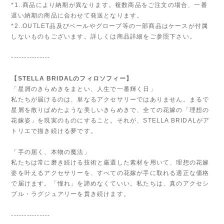
*1..商品により納期が異なります。複数商品をご注文の場合、一番
遅い納期の商品に合わせて発送となります。
*2..OUTLET品及びベールやグローブ等の一部商品はケースが付属
しないものもございます。詳しくは商品詳細をご参照下さい。
---------------
【STELLA BRIDALのフィロソフィー】
「星屑のきらめきをまとい、人生で一番輝く日」
私たちが届けるのは、単なるアクセサリーではありません。まるで
星屑を散りばめたような美しいきらめきで、全ての花嫁の「理想の
花嫁姿」を現実のものにすること。それが、STELLA BRIDALがア
トリエで描き続ける夢です。
「手の届く、本物の魔法」
私たちは常に磨き続ける技術と厳選した素材を用いて、理想の花嫁
姿を叶えるアクセサリーを、すべての花嫁が手に取れる適正な価格
で届けます。「憧れ」を諦めなくていい。私たちは、真のアクセシ
ブル・ラグジュアリーを貫き続けます。
---------------