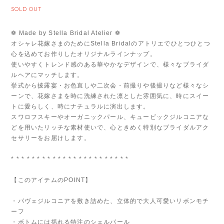
SOLD OUT
❁ Made by Stella Bridal Atelier ❁
オシャレ花嫁さまのためにStella Bridalのアトリエでひとつひとつ
心を込めてお作りしたオリジナルラインナップ。
使いやすくトレンド感のある華やかなデザインで、様々なブライダ
ルヘアにマッチします。
挙式から披露宴・お色直しや二次会・前撮りや後撮りなど様々なシ
ーンで、花嫁さまを時に洗練された凛とした雰囲気に、時にスイー
トに愛らしく、時にナチュラルに演出します。
スワロフスキーやオーガニックパール、キュービックジルコニアな
どを用いたリッチな素材使いで、心ときめく特別なブライダルアク
セサリーをお届けします。
* * * * * * * * * * * * * * * * * * * * * * *
【このアイテムのPOINT】
・パヴェジルコニアを敷き詰めた、立体的で大人可愛いリボンモチ
ーフ
・ボトムには揺れる特注のシェルパール