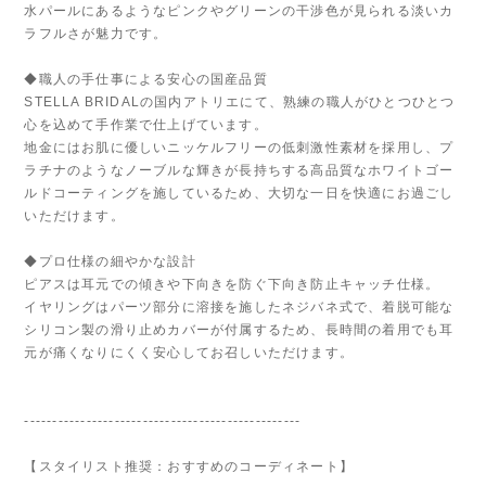
水パールにあるようなピンクやグリーンの干渉色が見られる淡いカ
ラフルさが魅力です。
◆職人の手仕事による安心の国産品質
STELLA BRIDALの国内アトリエにて、熟練の職人がひとつひとつ
心を込めて手作業で仕上げています。
地金にはお肌に優しいニッケルフリーの低刺激性素材を採用し、プ
ラチナのようなノーブルな輝きが長持ちする高品質なホワイトゴー
ルドコーティングを施しているため、大切な一日を快適にお過ごし
いただけます。
◆プロ仕様の細やかな設計
ピアスは耳元での傾きや下向きを防ぐ下向き防止キャッチ仕様。
イヤリングはパーツ部分に溶接を施したネジバネ式で、着脱可能な
シリコン製の滑り止めカバーが付属するため、長時間の着用でも耳
元が痛くなりにくく安心してお召しいただけます。
-------------------------------------------------
【スタイリスト推奨：おすすめのコーディネート】