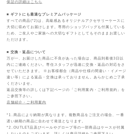
保証の詳細はこちら
■ ギフトにも最適なプレミアムパッケージ
すべての商品(*2)は、高級感あるオリジナルアクセサリーケースに
大切に収めてお届けします。専用のショップバッグも付属している
ため、ご友人やご家族への大切なギフトとしてもそのままお渡しい
ただけます。
■ 交換・返品について
万が一、お届けした商品に不良があった場合は、商品到着後3日以
内にご連絡ください。専任スタッフが迅速に交換・返品の対応をさ
せていただきます。 ※お客様都合（商品や仕様の間違い・イメージ
違い等）による返品・交換は承っておりません。あらかじめご了承
くださいませ。
返品交換等の詳しくは下記ページの「ご利用案内・ご利用規約」を
ご参照下さい。
店舗紹介・ご利用案内
*1..商品により納期が異なります。複数商品をご注文の場合、一番
遅い納期の商品に合わせて発送となります。
*2..OUTLET品及びベールやグローブ等の一部商品はケースが付属
しないものもございます。詳しくは商品詳細をご参照下さい。