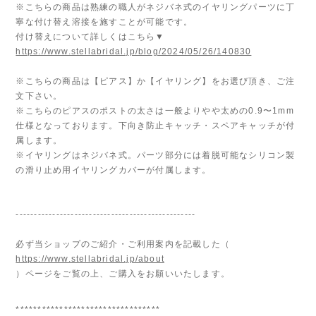
※こちらの商品は熟練の職人がネジバネ式のイヤリングパーツに丁
寧な付け替え溶接を施すことが可能です。
付け替えについて詳しくはこちら▼
https://www.stellabridal.jp/blog/2024/05/26/140830
※こちらの商品は【ピアス】か【イヤリング】をお選び頂き、ご注
文下さい。
※こちらのピアスのポストの太さは一般よりやや太めの0.9〜1mm
仕様となっております。下向き防止キャッチ・スペアキャッチが付
属します。
※イヤリングはネジバネ式。パーツ部分には着脱可能なシリコン製
の滑り止め用イヤリングカバーが付属します。
-------------------------------------------------
必ず当ショップのご紹介・ご利用案内を記載した（
https://www.stellabridal.jp/about
）ページをご覧の上、ご購入をお願いいたします。
*********************************