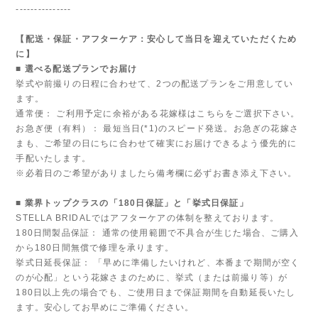
---------------
【配送・保証・アフターケア：安心して当日を迎えていただくため
に】
■ 選べる配送プランでお届け
挙式や前撮りの日程に合わせて、2つの配送プランをご用意してい
ます。
通常便： ご利用予定に余裕がある花嫁様はこちらをご選択下さい。
お急ぎ便（有料）： 最短当日(*1)のスピード発送。お急ぎの花嫁さ
まも、ご希望の日にちに合わせて確実にお届けできるよう優先的に
手配いたします。
※必着日のご希望がありましたら備考欄に必ずお書き添え下さい。
■ 業界トップクラスの「180日保証」と「挙式日保証」
STELLA BRIDALではアフターケアの体制を整えております。
180日間製品保証： 通常の使用範囲で不具合が生じた場合、ご購入
から180日間無償で修理を承ります。
挙式日延長保証： 「早めに準備したいけれど、本番まで期間が空く
のが心配」という花嫁さまのために、挙式（または前撮り等）が
180日以上先の場合でも、ご使用日まで保証期間を自動延長いたし
ます。安心してお早めにご準備ください。