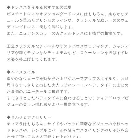
◆ドレススタイル＆おすすめの式場
ビスチェドレスやオフショルダードレスにはもちろん、柔らかなチ
ュールを重ねたプリンセスラインや、クラシカルな総レースのウェ
ディングドレスに美しく調和します。
また、ニュアンスカラーのカクテルドレスにも抜群の相性です。
王道クラシカルなチャペルやゲストハウスウェディング、シャンデ
リアが輝くモダンなシティホテルなど、ロケーションを選ばずドレ
ス姿を格上げしてくれます。
◆ヘアスタイル
緩やかなウェーブを効かせた上品なハーフアップスタイルや、お顔
周りをすっきりと出した大人っぽいシニヨンヘア、タイトにまとめ
た最旬のポニーテールに最適です。
すっきりとしたヘアスタイルに合わせることで、ティアドロップビ
ジューの美しい揺れ感がより一層際立ちます。
◆合わせるアクセサリー
ティアラはもちろん。サイドやバックに華奢なビジューの小枝ヘッ
ドドレスや、シンプルにパールを散らすスタイリングやリボンを合
わせて頂いても大人可愛く仕上がります。