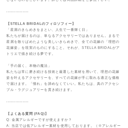
---------------
【STELLA BRIDALのフィロソフィー】
「星屑のきらめきをまとい、人生で一番輝く日」
私たちが届けるのは、単なるアクセサリーではありません。まるで
星屑を散りばめたような美しいきらめきで、全ての花嫁の「理想の
花嫁姿」を現実のものにすること。それが、STELLA BRIDALがア
トリエで描き続ける夢です。
「手の届く、本物の魔法」
私たちは常に磨き続ける技術と厳選した素材を用いて、理想の花嫁
姿を叶えるアクセサリーを、すべての花嫁が手に取れる適正な価格
で届けます。「憧れ」を諦めなくていい。私たちは、真のアクセシ
ブル・ラグジュアリーを貫き続けます。
---------------
【よくある質問 (FAQ)】
Q: 金属アレルギーですが使えますか？
A: 当店では低アレルギー素材を使用しております。（※アレルギー