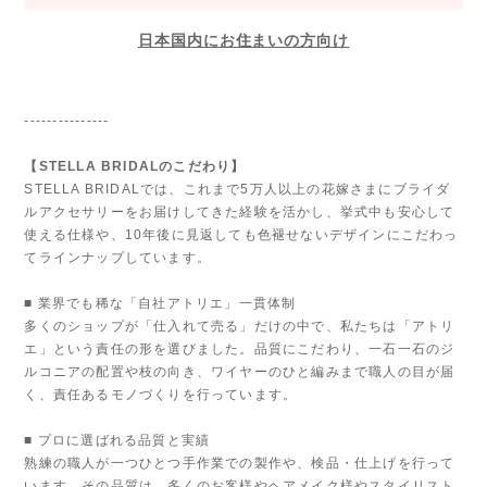
日本国内にお住まいの方向け
---------------
【STELLA BRIDALのこだわり】
STELLA BRIDALでは、これまで5万人以上の花嫁さまにブライダ
ルアクセサリーをお届けしてきた経験を活かし、挙式中も安心して
使える仕様や、10年後に見返しても色褪せないデザインにこだわっ
てラインナップしています。
■ 業界でも稀な「自社アトリエ」一貫体制
多くのショップが「仕入れて売る」だけの中で、私たちは「アトリ
エ」という責任の形を選びました。品質にこだわり、一石一石のジ
ルコニアの配置や枝の向き、ワイヤーのひと編みまで職人の目が届
く、責任あるモノづくりを行っています。
■ プロに選ばれる品質と実績
熟練の職人が一つひとつ手作業での製作や、検品・仕上げを行って
います。その品質は、多くのお客様やヘアメイク様やスタイリスト