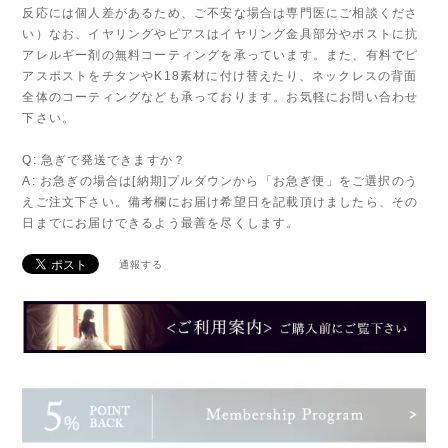
反応には個人差があるため、ご不安な場合は専門医にご相談くださ
い）なお、イヤリングやピアスはイヤリング金具部分やポストに抗
アレルギー剤の無料コーティングを承っています。また、有料でピ
アスポストをチタンやK18素材に付け替えたり、ネックレスの背面
全体のコーティングなども承っております。お気軽にお問い合わせ
下さい。
Q: 急ぎで発送できますか？
A: お急ぎの場合は[納期]プルダウンから「お急ぎ便」をご選択のう
えご注文下さい。備考欄にお届け希望日を記載頂けましたら、その
日までにお届けできるよう最善を尽くします。
通報する