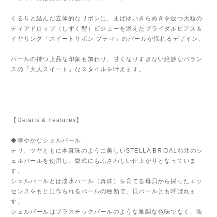
くるりと結んだ立体的なリボンに、まばゆいきらめきを放つ大粒の
ティアドロップ（しずく型）ビジューを添えたブライダルピアス＆
イヤリング「スイートリボン プティ」のパールが揺れるデザイン。
パールの持つ上品な印象も加わり、甘くなりすぎない絶妙なバラン
スの「大人スイート」なスタイルを叶えます。
-------------------------------------------------
【Details & Features】
◆華やかなシェルパール
テリ、ツヤともに本真珠のように美しいSTELLA BRIDAL特注のシ
ェルパールを使用し、挙式にもふさわしい仕上がりとなっていま
す。
シェルパールとは淡水パール（真珠）を育てる母貝から採ったエッ
センスをもとに作られるパールの種類で、貝パールとも呼ばれま
す。
シェルパールはプラスチックパールのような単調な色味でなく、淡