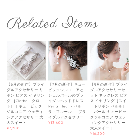
Related Items
【6月の新作】ブライ
【7月の新作】キュー
【8月の新作】ブライ
ダルアクセサリー リ
ビックジルコニアと
ダルアクセサリーセ
ボン ピアス イヤリン
シェルパールのブラ
ット ネックレス ピア
グ ［Clotho - クロ
イダルヘッドドレス
ス イヤリング［スイ
ト］｜キュービック
Perla Fleur - ペル
ートリボン ペルル］
ジルコニア ウェディ
ラ・フルール ｜ ブラ
｜パール キュービッ
ングアクセサリー 大
イダルアクセサリー
クジルコニア ウェデ
人スイート
ィングアクセサリー
¥13,600
大人スイート
¥7,200
¥16,200