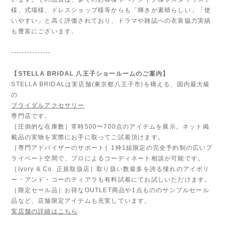
様、式場様、ドレスショップ様等からも「輝きが素晴らしい」「使
いやすい」と高く評価されており、ドラマや雑誌への衣装協力実績
も豊富にございます。
---------------
【STELLA BRIDAL 八王子ショールームのご案内】
STELLA BRIDALは実店舗(東京都八王子市)を構える、国内最大級
の
ブライダルアクセサリー
専門店です。
［圧倒的な在庫数］常時500〜700点のアイテムを展示。ネット掲
載品の実物を実際にお手に取ってご試着頂けます。
［専門アドバイザーのサポート］1枠1組限定の完全予約制の広いプ
ライベート空間で、プロによるコーディネート相談が可能です。
［Ivory & Co. 正規取扱店］取り扱い数最多を誇る憧れのアイボリ
ー・アンド・コーのティアラも有料試着にてお試しいただけます。
［限定セール品］お得なOUTLET商品や1点もののサンプルセール
品など、店舗限定アイテムも充実しています。
実店舗の詳細はこちら