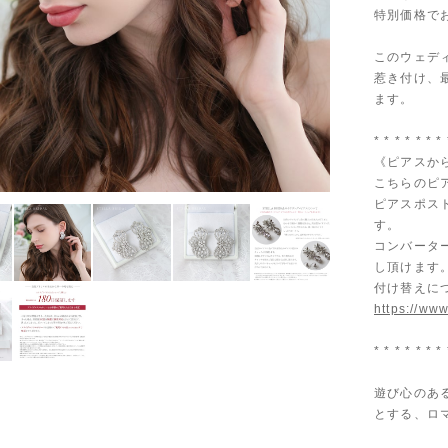
特別価格で
このウェデ
惹き付け、
ます。
* * * * * * * 
《ピアスか
こちらのピ
ピアスポス
す。
コンバータ
し頂けます
付け替えに
https://www
* * * * * * * 
遊び心のあ
とする、ロ