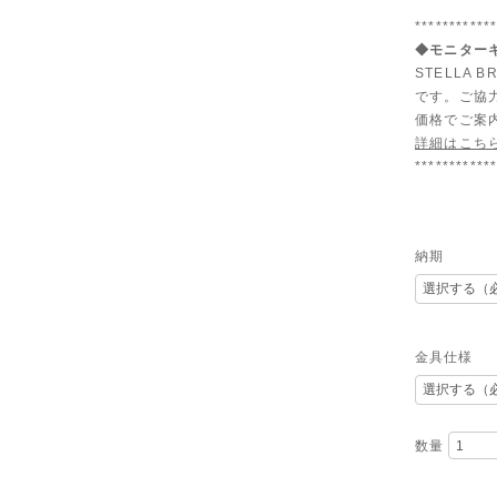
***********
◆モニターキ
STELLA
です。ご協
価格でご案
詳細はこち
***********
納期
金具仕様
数量