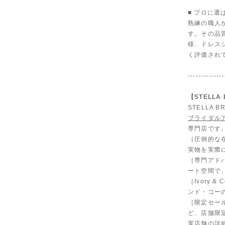
■ プロに選
熟練の職人
す。その品
様、ドレス
く評価され
--------------
【STELL
STELLA
ブライダル
専門店です
［圧倒的な
実物を実際
［専門アド
ート空間で
［Ivory
ンド・コー
［限定セール
ど、店舗限
実店舗の詳