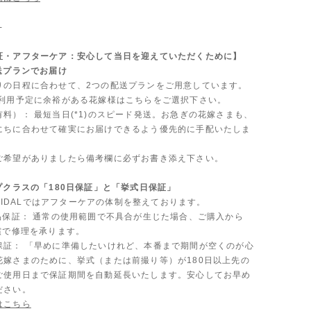
-
証・アフターケア：安心して当日を迎えていただくために】
送プランでお届け
りの日程に合わせて、2つの配送プランをご用意しています。
ご利用予定に余裕がある花嫁様はこちらをご選択下さい。
料）： 最短当日(*1)のスピード発送。お急ぎの花嫁さまも、
にちに合わせて確実にお届けできるよう優先的に手配いたしま
ご希望がありましたら備考欄に必ずお書き添え下さい。
プクラスの「180日保証」と「挙式日保証」
 BRIDALではアフターケアの体制を整えております。
製品保証： 通常の使用範囲で不具合が生じた場合、ご購入から
償で修理を承ります。
保証： 「早めに準備したいけれど、本番まで期間が空くのが心
花嫁さまのために、挙式（または前撮り等）が180日以上先の
ご使用日まで保証期間を自動延長いたします。安心してお早め
ださい。
はこちら