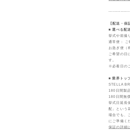
--------------
【配送・保
■ 選べる配
挙式や前撮
通常便： 
お急ぎ便（有
ご希望の日
す。
※必着日の
■ 業界トッ
STELLA
180日間
180日間無
挙式日延長
配」という
場合でも、
にご準備く
保証の詳細