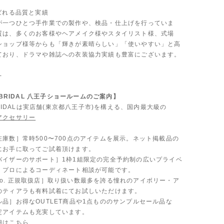
ばれる品質と実績
が一つひとつ手作業での製作や、検品・仕上げを行っていま
質は、多くのお客様やヘアメイク様やスタイリスト様、式場
ショップ様等からも「輝きが素晴らしい」「使いやすい」と高
ており、ドラマや雑誌への衣装協力実績も豊富にございます。
-
A BRIDAL 八王子ショールームのご案内】
 BRIDALは実店舗(東京都八王子市)を構える、国内最大級の
アクセサリー
。
在庫数］常時500〜700点のアイテムを展示。ネット掲載品の
にお手に取ってご試着頂けます。
バイザーのサポート］1枠1組限定の完全予約制の広いプライベ
、プロによるコーディネート相談が可能です。
 & Co. 正規取扱店］取り扱い数最多を誇る憧れのアイボリー・ア
のティアラも有料試着にてお試しいただけます。
品］お得なOUTLET商品や1点もののサンプルセール品な
定アイテムも充実しています。
細はこちら