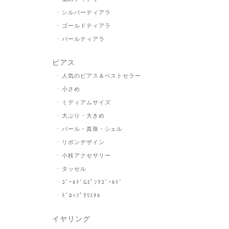
シルバーティアラ
ゴールドティアラ
パールティアラ
ピアス
人気のピアス＆ベストセラー
小さめ
ミディアムサイズ
大ぶり・大きめ
パール・真珠・シェル
リボンデザイン
小枝アクセサリー
タッセル
ｺﾞｰﾙﾄﾞ&ﾋﾟﾝｸｺﾞｰﾙﾄﾞ
ﾄﾞﾛｯﾌﾟｸﾘｽﾀﾙ
イヤリング