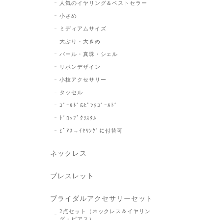
人気のイヤリング＆ベストセラー
小さめ
ミディアムサイズ
大ぶり・大きめ
パール・真珠・シェル
リボンデザイン
小枝アクセサリー
タッセル
ｺﾞｰﾙﾄﾞ&ﾋﾟﾝｸｺﾞｰﾙﾄﾞ
ﾄﾞﾛｯﾌﾟｸﾘｽﾀﾙ
ﾋﾟｱｽ→ｲﾔﾘﾝｸﾞに付替可
ネックレス
ブレスレット
ブライダルアクセサリーセット
2点セット（ネックレス＆イヤリン
グ・ピアス）