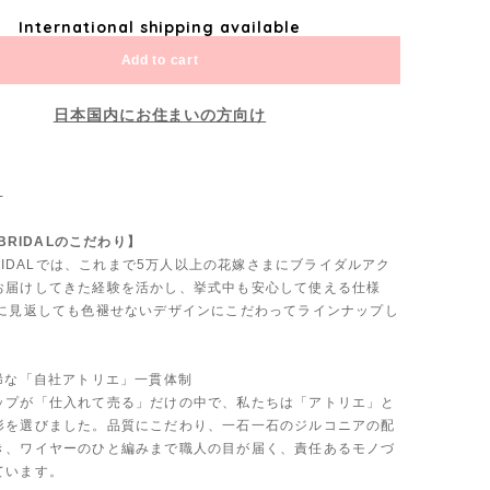
International shipping available
Add to cart
日本国内にお住まいの方向け
-
 BRIDALのこだわり】
 BRIDALでは、これまで5万人以上の花嫁さまにブライダルアク
お届けしてきた経験を活かし、挙式中も安心して使える仕様
後に見返しても色褪せないデザインにこだわってラインナップし
も稀な「自社アトリエ」一貫体制
ップが「仕入れて売る」だけの中で、私たちは「アトリエ」と
形を選びました。品質にこだわり、一石一石のジルコニアの配
き、ワイヤーのひと編みまで職人の目が届く、責任あるモノづ
ています。