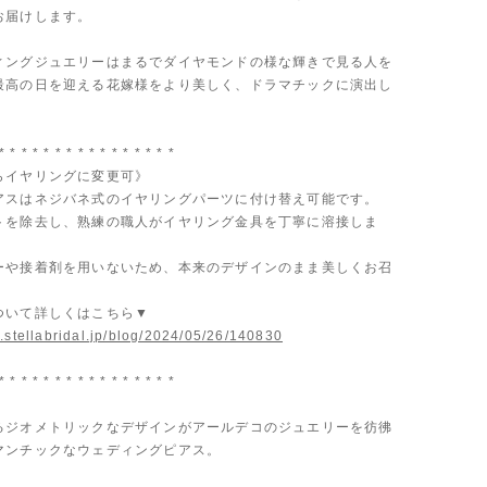
お届けします。
ィングジュエリーはまるでダイヤモンドの様な輝きで見る人を
最高の日を迎える花嫁様をより美しく、ドラマチックに演出し
* * * * * * * * * * * * * * * *
らイヤリングに変更可》
アスはネジバネ式のイヤリングパーツに付け替え可能です。
トを除去し、熟練の職人がイヤリング金具を丁寧に溶接しま
ーや接着剤を用いないため、本来のデザインのまま美しくお召
。
ついて詳しくはこちら▼
.stellabridal.jp/blog/2024/05/26/140830
* * * * * * * * * * * * * * * *
るジオメトリックなデザインがアールデコのジュエリーを彷彿
マンチックなウェディングピアス。