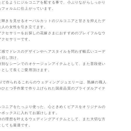
たどるようにジルコニアを配する事で、小ぶりながらしっかり
るフォルムに仕上がっています。
な輝きを見せるオーバルカットのジルコニアと甘さを抑えたデ
大人の女性を引き立てます。
アクセサリーをお探しの花嫁さまにおすすめのプレイフルなウ
アクセサリーです。
ズ感でドレスのデザインやヘアスタイルを問わず幅広いコーデ
お召し頂け、
特別なシーンでのオケージョンアイテムとして、また普段使い
トとして長くご愛用頂けます。
 Bridalで作られるこれらのウェディングジュエリーは、熟練の職人
つひとつ手作業で作り上げられた国産品質のブライダルアイテ
ルコニアをたっぷり使った、心ときめくピアスをオリジナルの
ーボックスに入れてお届けします。
身の理想を叶えるウェディングアイテムとして、また大切な方
としても最適です。