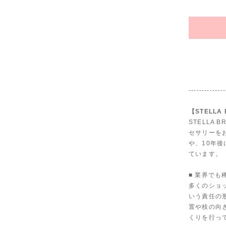
--------------
【STELLA
STELLA
セサリーを
や、10年
ています。
■ 業界で
多くのショ
いう責任の
置や枝の向
くりを行っ