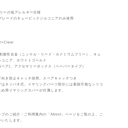
フリーの低アレルギー仕様
Aグレードのキュービックジルコニアのみ使用
er×Clear
al:低刺激性合金（ニッケル・リード・カドミウムフリー）、キュ
ルコニア、ホワイトゴールド
ス(1ペア)、アクセサリーボックス（ペーパータイプ）
下向き防止キャッチ採用。スペアキャッチつき
グはネジバネ式。イヤリングパーツ部分には着脱可能なシリコ
止め用イヤリングカバーが付属します。
ップのご紹介・ご利用案内の「About」ページをご覧の上、ご
いいたします。