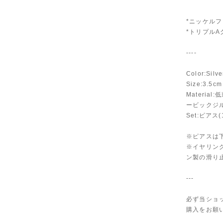
*ニッケル
*トリプル
----
Color:Silv
Size:3.5cm
Materi
ービックジ
Set:ピア
※ピアスは
※イヤリン
ン製の滑り
---
必ず当ショ
購入をお願