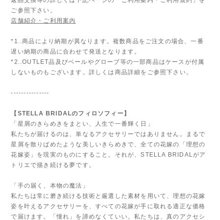
ご参照下さい。
店舗紹介・ご利用案内
*1..商品により納期が異なります。複数商品をご注文の場合、一番
遅い納期の商品に合わせて発送となります。
*2..OUTLET品及びベールやグローブ等の一部商品はケースが付属
しないものもございます。詳しくは商品詳細をご参照下さい。
---------------
【STELLA BRIDALのフィロソフィー】
「星屑のきらめきをまとい、人生で一番輝く日」
私たちが届けるのは、単なるアクセサリーではありません。まるで
星屑を散りばめたような美しいきらめきで、全ての花嫁の「理想の
花嫁姿」を現実のものにすること。それが、STELLA BRIDALがア
トリエで描き続ける夢です。
「手の届く、本物の魔法」
私たちは常に磨き続ける技術と厳選した素材を用いて、理想の花嫁
姿を叶えるアクセサリーを、すべての花嫁が手に取れる適正な価格
で届けます。「憧れ」を諦めなくていい。私たちは、真のアクセシ