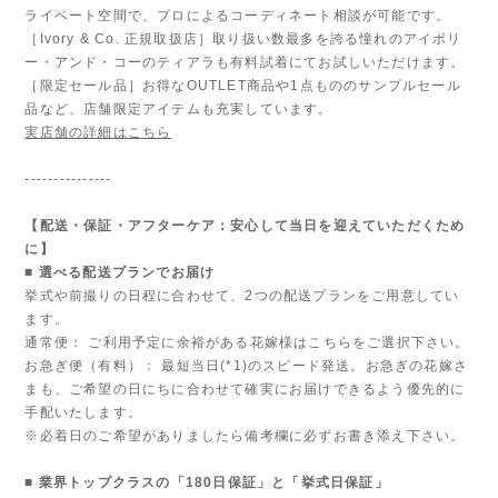
ライベート空間で、プロによるコーディネート相談が可能です。
［Ivory & Co. 正規取扱店］取り扱い数最多を誇る憧れのアイボリ
ー・アンド・コーのティアラも有料試着にてお試しいただけます。
［限定セール品］お得なOUTLET商品や1点もののサンプルセール
品など、店舗限定アイテムも充実しています。
実店舗の詳細はこちら
---------------
【配送・保証・アフターケア：安心して当日を迎えていただくため
に】
■ 選べる配送プランでお届け
挙式や前撮りの日程に合わせて、2つの配送プランをご用意してい
ます。
通常便： ご利用予定に余裕がある花嫁様はこちらをご選択下さい。
お急ぎ便（有料）： 最短当日(*1)のスピード発送。お急ぎの花嫁さ
まも、ご希望の日にちに合わせて確実にお届けできるよう優先的に
手配いたします。
※必着日のご希望がありましたら備考欄に必ずお書き添え下さい。
■ 業界トップクラスの「180日保証」と「挙式日保証」