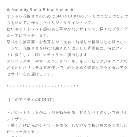
❁ Made by Stella Bridal Atelier ❁
オシャレ花嫁さまのためにStella Bridalのアトリエでひとつひとつ
心を込めてお作りしたオリジナルラインナップ。
使いやすくトレンド感のある華やかなデザインで、様々なブライダ
ルヘアにマッチします。
挙式から披露宴・お色直しや二次会・前撮りや後撮りなど様々なシ
ーンで、花嫁さまを時に洗練された凛とした雰囲気に、時にスイー
トに愛らしく、時にナチュラルに演出します。
スワロフスキーやオーガニックパール、キュービックジルコニアな
どを用いたリッチな素材使いで、心ときめく特別なブライダルアク
セサリーをお届けします。
* * * * * * * * * * * * * * * * * * * * * * *
【このアイテムのPOINT】
・バゲットカットがエッジを効かせる、甘くなりすぎない立体リボ
ンデザイン
・動くたびに光のシャワーを放つ、しなやかで抜け感のある美しい
ビジュータッセル