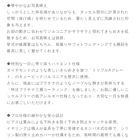
◆華やかなお写真映え
しっかりとした存在感がありながらも、タッセル部分に計算された
空間（抜け感）を持たせているため、重たく見えずに洗練された印
象を与えます。
お顔の動きに合わせてジルコニアがサラサラと揺れてきらめきを拡
散するため、お写真映えは抜群。
挙式や披露宴はもちろん、前撮りやフォトウェディングでも横顔を
最高に美しく魅せてくれます。
◆特別な一日に寄り添うハイエンド仕様
ダイヤモンドのような美しいきらめきを放つ「トリプルAグレー
ド」のキュービックジルコニアを贅沢に使用。
さらに、地金にはプラチナのようなノーブルな輝きが長持ちする
「特注プラチナ三層コーティング」を施しました。お肌に優しいニ
ッケルフリーの低アレルギー仕様となっており、大切な一日を快適
にお過ごしいただけます。
◆プロ仕様の細やかな安心設計
ピアスは重みによる下向きを防ぐ下向き防止キャッチを採用。
イヤリングは職人が金具を丁寧に溶接するネジバネ式仕様で、シリ
コン製の滑り止めカバーが付属するため、長時間の着用でも痛くな