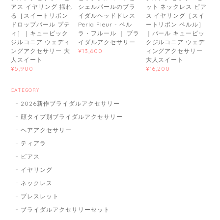
アス イヤリング 揺れ
シェルパールのブラ
ット ネックレス ピア
る［スイートリボン
イダルヘッドドレス
ス イヤリング［スイ
ドロップパール プテ
Perla Fleur - ペル
ートリボン ペルル］
ィ］｜キュービック
ラ・フルール ｜ ブラ
｜パール キュービッ
ジルコニア ウェディ
イダルアクセサリー
クジルコニア ウェデ
ングアクセサリー 大
ィングアクセサリー
¥13,600
人スイート
大人スイート
¥5,900
¥16,200
CATEGORY
2026新作ブライダルアクセサリー
顔タイプ別ブライダルアクセサリー
ヘアアクセサリー
ティアラ
ピアス
イヤリング
ネックレス
ブレスレット
ブライダルアクセサリーセット