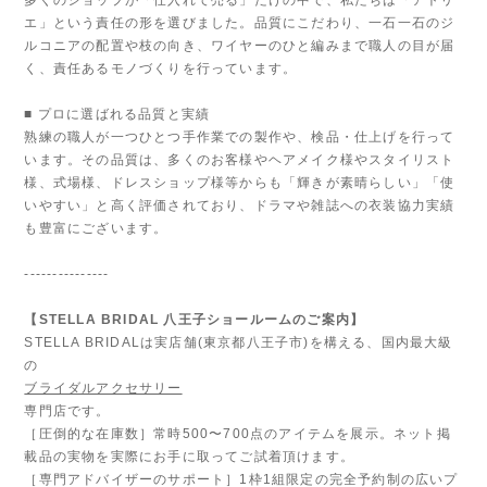
エ」という責任の形を選びました。品質にこだわり、一石一石のジ
ルコニアの配置や枝の向き、ワイヤーのひと編みまで職人の目が届
く、責任あるモノづくりを行っています。
■ プロに選ばれる品質と実績
熟練の職人が一つひとつ手作業での製作や、検品・仕上げを行って
います。その品質は、多くのお客様やヘアメイク様やスタイリスト
様、式場様、ドレスショップ様等からも「輝きが素晴らしい」「使
いやすい」と高く評価されており、ドラマや雑誌への衣装協力実績
も豊富にございます。
---------------
【STELLA BRIDAL 八王子ショールームのご案内】
STELLA BRIDALは実店舗(東京都八王子市)を構える、国内最大級
の
ブライダルアクセサリー
専門店です。
［圧倒的な在庫数］常時500〜700点のアイテムを展示。ネット掲
載品の実物を実際にお手に取ってご試着頂けます。
［専門アドバイザーのサポート］1枠1組限定の完全予約制の広いプ