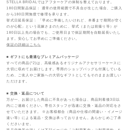
STELLA BRIDALではアフターケアの体制を整えております。
180日間製品保証： 通常の使用範囲で不具合が生じた場合、ご購入
から180日間無償で修理を承ります。
挙式日延長保証： 「早めに準備したいけれど、本番まで期間が空く
のが心配」という花嫁さまのために、挙式（または前撮り等）が
180日以上先の場合でも、ご使用日まで保証期間を自動延長いたし
ます。安心してお早めにご準備ください。
保証の詳細はこちら
■ ギフトにも最適なプレミアムパッケージ
すべての商品(*2)は、高級感あるオリジナルアクセサリーケースに
大切に収めてお届けします。専用のショップバッグも付属している
ため、ご友人やご家族への大切なギフトとしてもそのままお渡しい
ただけます。
■ 交換・返品について
万が一、お届けした商品に不良があった場合は、商品到着後3日以
内にご連絡ください。専任スタッフが迅速に交換・返品の対応をさ
せていただきます。 ※お客様都合（商品や仕様の間違い・イメージ
違い等）による返品・交換は承っておりません。あらかじめご了承
くださいませ。
返品交換等の詳しくは下記ページの「ご利用案内・ご利用規約」を