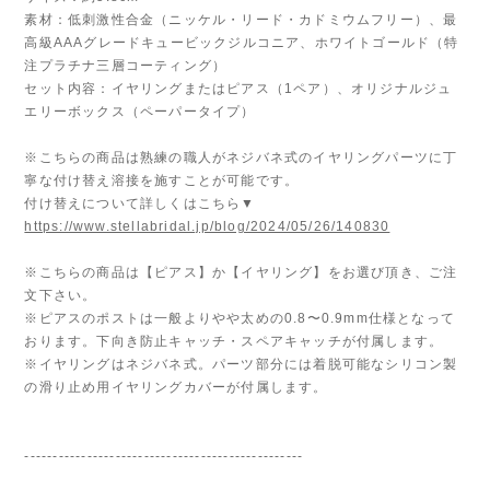
素材：低刺激性合金（ニッケル・リード・カドミウムフリー）、最
高級AAAグレードキュービックジルコニア、ホワイトゴールド（特
注プラチナ三層コーティング）
セット内容：イヤリングまたはピアス（1ペア）、オリジナルジュ
エリーボックス（ペーパータイプ）
※こちらの商品は熟練の職人がネジバネ式のイヤリングパーツに丁
寧な付け替え溶接を施すことが可能です。
付け替えについて詳しくはこちら▼
https://www.stellabridal.jp/blog/2024/05/26/140830
※こちらの商品は【ピアス】か【イヤリング】をお選び頂き、ご注
文下さい。
※ピアスのポストは一般よりやや太めの0.8〜0.9mm仕様となって
おります。下向き防止キャッチ・スペアキャッチが付属します。
※イヤリングはネジバネ式。パーツ部分には着脱可能なシリコン製
の滑り止め用イヤリングカバーが付属します。
-------------------------------------------------