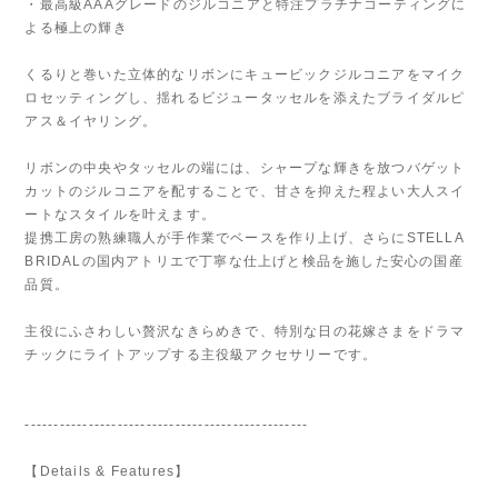
・最高級AAAグレードのジルコニアと特注プラチナコーティングに
よる極上の輝き
くるりと巻いた立体的なリボンにキュービックジルコニアをマイク
ロセッティングし、揺れるビジュータッセルを添えたブライダルピ
アス＆イヤリング。
リボンの中央やタッセルの端には、シャープな輝きを放つバゲット
カットのジルコニアを配することで、甘さを抑えた程よい大人スイ
ートなスタイルを叶えます。
提携工房の熟練職人が手作業でベースを作り上げ、さらにSTELLA
BRIDALの国内アトリエで丁寧な仕上げと検品を施した安心の国産
品質。
主役にふさわしい贅沢なきらめきで、特別な日の花嫁さまをドラマ
チックにライトアップする主役級アクセサリーです。
-------------------------------------------------
【Details & Features】