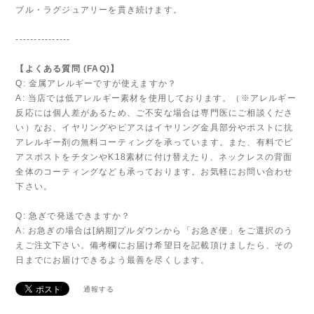
ブル・ラグジュアリーを貫き続けます。
---------------
【よくある質問 (FAQ)】
Q: 金属アレルギーですが使えますか？
A: 当店では低アレルギー素材を使用しております。（※アレルギー
反応には個人差があるため、ご不安な場合は専門医にご相談くださ
い）なお、イヤリングやピアスはイヤリング金具部分やポストに抗
アレルギー剤の無料コーティングを承っています。また、有料でピ
アスポストをチタンやK18素材に付け替えたり、ネックレスの背面
全体のコーティングなども承っております。お気軽にお問い合わせ
下さい。
Q: 急ぎで発送できますか？
A: お急ぎの場合は[納期]プルダウンから「お急ぎ便」をご選択のう
えご注文下さい。備考欄にお届け希望日を記載頂けましたら、その
日までにお届けできるよう最善を尽くします。
通報する