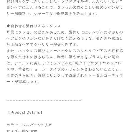
お顔周りをすっきりと出したアップスタイルや、ふんわりしたシニ
ヨンヘアに合わせることで、タッセルの描く美しい縦のラインがよ
り一層際立ち、シャープな小顔効果を生み出します。
◆合わせる髪飾り＆ネックレス
耳元にタッセルの動きがあるため、髪飾りにはシンプルに小ぶりの
ヘアピンやリボンなどをさりげなく添えるような、引き算を意識し
た上品なヘアアクセサリーが好相性です。
また、ネックレス選びはノーネックレススタイルでピアスの存在感
を際立たせるのはもちろん、胸元に華やかさをプラスしたい場合
は、デコルテに美しく沿うシンプルな1粒タイプのダイヤネックレ
スや、華奢なチョーカータイプのデザインを合わせていただくと、
全体のきらめきが綺麗にリンクして洗練されたトータルコーディネ
ートが完成します。
-------------------------------------------------
【Product Details】
カラー：シルバー×クリア
サイズ：約5.8cm