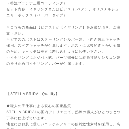
（特注プラチナ三層コーティング）
セット内容：イヤリングまたはピアス（1ペア）、オリジナルジュ
エリーボックス（ペーパータイプ）
※こちらの商品は【ピアス】か【イヤリング】をお選び頂き、ご注
文下さい。
※ピアスのポストはスターリングシルバー製。下向き防止キャッチ
採用。スペアキャッチが付属します。ポストは比較的柔らかい金属
のため、キャッチは垂直に差し込むようにお使い下さい。
※イヤリングはネジバネ式。パーツ部分には着脱可能なシリコン製
の滑り止め用イヤリングカバーが付属します。
------------------------------------
【STELLA BRIDAL Quality】
◆職人の手仕事による安心の国産品質
STELLA BRIDALの国内アトリエにて、熟練の職人がひとつひとつ
丁寧に仕上げています。
地金にはお肌に優しいニッケルフリーの低刺激性素材を採用し、高