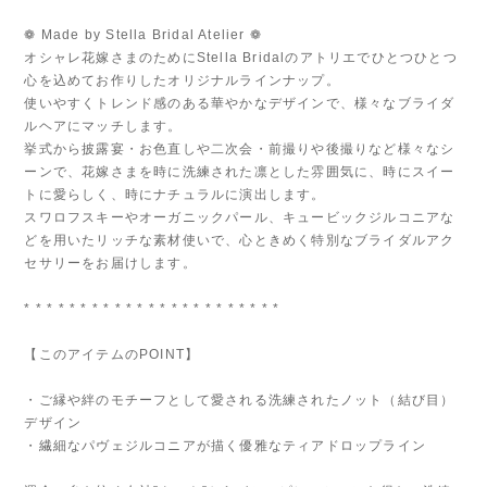
❁ Made by Stella Bridal Atelier ❁
オシャレ花嫁さまのためにStella Bridalのアトリエでひとつひとつ
心を込めてお作りしたオリジナルラインナップ。
使いやすくトレンド感のある華やかなデザインで、様々なブライダ
ルヘアにマッチします。
挙式から披露宴・お色直しや二次会・前撮りや後撮りなど様々なシ
ーンで、花嫁さまを時に洗練された凛とした雰囲気に、時にスイー
トに愛らしく、時にナチュラルに演出します。
スワロフスキーやオーガニックパール、キュービックジルコニアな
どを用いたリッチな素材使いで、心ときめく特別なブライダルアク
セサリーをお届けします。
* * * * * * * * * * * * * * * * * * * * * * *
【このアイテムのPOINT】
・ご縁や絆のモチーフとして愛される洗練されたノット（結び目）
デザイン
・繊細なパヴェジルコニアが描く優雅なティアドロップライン