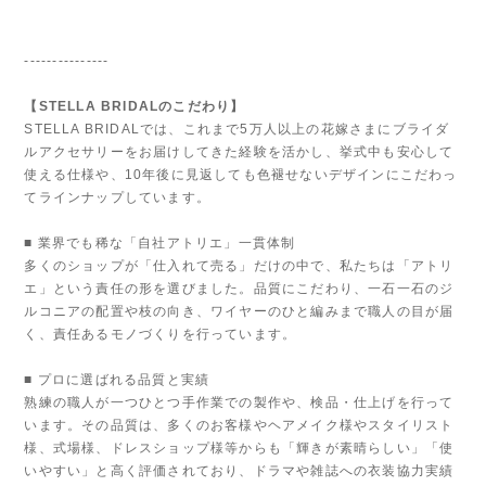
---------------
【STELLA BRIDALのこだわり】
STELLA BRIDALでは、これまで5万人以上の花嫁さまにブライダ
ルアクセサリーをお届けしてきた経験を活かし、挙式中も安心して
使える仕様や、10年後に見返しても色褪せないデザインにこだわっ
てラインナップしています。
■ 業界でも稀な「自社アトリエ」一貫体制
多くのショップが「仕入れて売る」だけの中で、私たちは「アトリ
エ」という責任の形を選びました。品質にこだわり、一石一石のジ
ルコニアの配置や枝の向き、ワイヤーのひと編みまで職人の目が届
く、責任あるモノづくりを行っています。
■ プロに選ばれる品質と実績
熟練の職人が一つひとつ手作業での製作や、検品・仕上げを行って
います。その品質は、多くのお客様やヘアメイク様やスタイリスト
様、式場様、ドレスショップ様等からも「輝きが素晴らしい」「使
いやすい」と高く評価されており、ドラマや雑誌への衣装協力実績