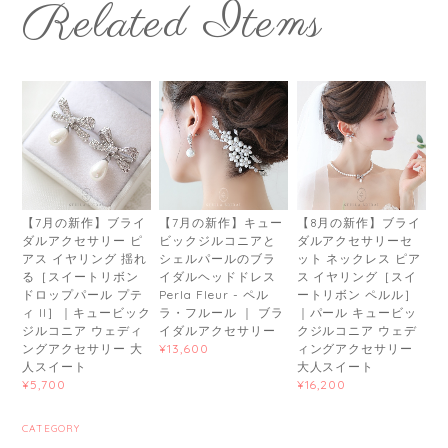
Related Items
【7月の新作】ブライ
【7月の新作】キュー
【8月の新作】ブライ
ダルアクセサリー ピ
ビックジルコニアと
ダルアクセサリーセ
アス イヤリング 揺れ
シェルパールのブラ
ット ネックレス ピア
る［スイートリボン
イダルヘッドドレス
ス イヤリング［スイ
ドロップパール プテ
Perla Fleur - ペル
ートリボン ペルル］
ィ II］｜キュービック
ラ・フルール ｜ ブラ
｜パール キュービッ
ジルコニア ウェディ
イダルアクセサリー
クジルコニア ウェデ
ングアクセサリー 大
ィングアクセサリー
¥13,600
人スイート
大人スイート
¥5,700
¥16,200
CATEGORY