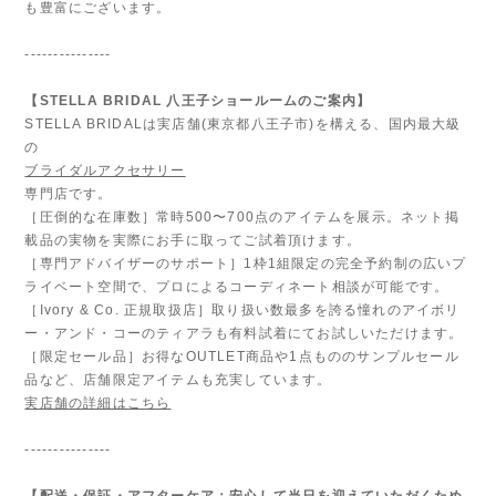
も豊富にございます。
---------------
【STELLA BRIDAL 八王子ショールームのご案内】
STELLA BRIDALは実店舗(東京都八王子市)を構える、国内最大級
の
ブライダルアクセサリー
専門店です。
［圧倒的な在庫数］常時500〜700点のアイテムを展示。ネット掲
載品の実物を実際にお手に取ってご試着頂けます。
［専門アドバイザーのサポート］1枠1組限定の完全予約制の広いプ
ライベート空間で、プロによるコーディネート相談が可能です。
［Ivory & Co. 正規取扱店］取り扱い数最多を誇る憧れのアイボリ
ー・アンド・コーのティアラも有料試着にてお試しいただけます。
［限定セール品］お得なOUTLET商品や1点もののサンプルセール
品など、店舗限定アイテムも充実しています。
実店舗の詳細はこちら
---------------
【配送・保証・アフターケア：安心して当日を迎えていただくため