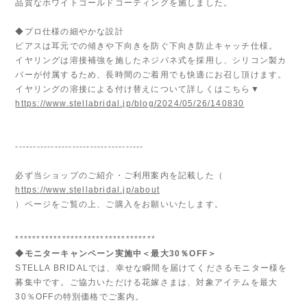
品質なホワイトゴールドコーティングを施しました。
◆プロ仕様の細やかな設計
ピアスは耳元での傾きや下向きを防ぐ下向き防止キャッチ仕様。
イヤリングは溶接補強を施したネジバネ式を採用し、シリコン製カ
バーが付属するため、長時間のご着用でも快適にお召し頂けます。
イヤリングの溶接による付け替えについて詳しくはこちら▼
https://www.stellabridal.jp/blog/2024/05/26/140830
------------------------------------
必ず当ショップのご紹介・ご利用案内を記載した（
https://www.stellabridal.jp/about
）ページをご覧の上、ご購入をお願いいたします。
*********************************
◆モニターキャンペーン実施中＜最大30％OFF＞
STELLA BRIDALでは、幸せな瞬間を届けてくださるモニター様を
募集中です。ご協力いただける花嫁さまは、対象アイテムを最大
30％OFFの特別価格でご案内。