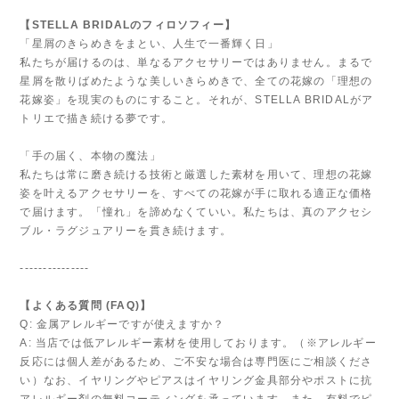
【STELLA BRIDALのフィロソフィー】
「星屑のきらめきをまとい、人生で一番輝く日」
私たちが届けるのは、単なるアクセサリーではありません。まるで
星屑を散りばめたような美しいきらめきで、全ての花嫁の「理想の
花嫁姿」を現実のものにすること。それが、STELLA BRIDALがア
トリエで描き続ける夢です。
「手の届く、本物の魔法」
私たちは常に磨き続ける技術と厳選した素材を用いて、理想の花嫁
姿を叶えるアクセサリーを、すべての花嫁が手に取れる適正な価格
で届けます。「憧れ」を諦めなくていい。私たちは、真のアクセシ
ブル・ラグジュアリーを貫き続けます。
---------------
【よくある質問 (FAQ)】
Q: 金属アレルギーですが使えますか？
A: 当店では低アレルギー素材を使用しております。（※アレルギー
反応には個人差があるため、ご不安な場合は専門医にご相談くださ
い）なお、イヤリングやピアスはイヤリング金具部分やポストに抗
アレルギー剤の無料コーティングを承っています。また、有料でピ