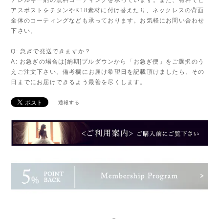
アスポストをチタンやK18素材に付け替えたり、ネックレスの背面
全体のコーティングなども承っております。お気軽にお問い合わせ
下さい。
Q: 急ぎで発送できますか？
A: お急ぎの場合は[納期]プルダウンから「お急ぎ便」をご選択のう
えご注文下さい。備考欄にお届け希望日を記載頂けましたら、その
日までにお届けできるよう最善を尽くします。
通報する