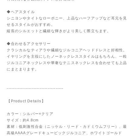
◆ヘアスタイル
シニヨンやタイトなローポニー、上品なハーフアップなど耳元を見
せるスタイルがおすすめ。
縦長のシルエットと繊細な輝きがより美しく際立ちます。
◆合わせるアクセサリー
クラシカルなティアラや繊細なジルコニアヘッドドレスと好相性。
イヤリングを主役にしたノーネックレススタイルはもちろん、一粒
ジルコニアネックレスや華奢なテニスネックレスを合わせても上品
にまとまります。
------------------------------------
【Product Details】
カラー：シルバー×クリア
サイズ：約4.8cm
素材：低刺激性合金（ニッケル・リード・カドミウムフリー）、最
高級AAAAグレードキュービックジルコニア、ホワイトゴールド