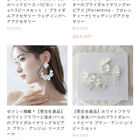
ルヘッドピース パピヨン・レジ
キーのブライダルイヤリングor
ェII 3ピースセット ｜ ブライダ
ピアス [Florentina - フロレン
ルアクセサリー ウェディングヘ
ティーナ] ウェディングアクセ
アアクセサリー
サリー
¥5,600
¥10,800
SOLD OUT
ゼクシィ掲載＊【受注生産品】
【受注生産品】ホワイトフラワ
ホワイトフラワーと淡水パール
ーと淡水パールのブライダルヘ
のブライダルイヤリング＆ピア
ッドピース ブラン・アンジュI 3
ス ブラン・アンジュI リースブ
ピースセット
ーケ
¥14,000