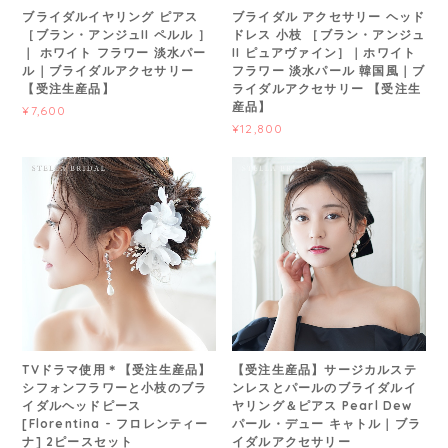
ブライダルイヤリング ピアス
ブライダル アクセサリー ヘッド
［ブラン・アンジュII ペルル ］
ドレス 小枝 ［ブラン・アンジュ
｜ ホワイト フラワー 淡水パー
II ピュアヴァイン］｜ホワイト
ル｜ブライダルアクセサリー
フラワー 淡水パール 韓国風｜ブ
【受注生産品】
ライダルアクセサリー 【受注生
産品】
¥7,600
¥12,800
TVドラマ使用＊【受注生産品】
【受注生産品】サージカルステ
シフォンフラワーと小枝のブラ
ンレスとパールのブライダルイ
イダルヘッドピース
ヤリング＆ピアス Pearl Dew
[Florentina - フロレンティー
パール・デュー キャトル｜ブラ
ナ] 2ピースセット
イダルアクセサリー