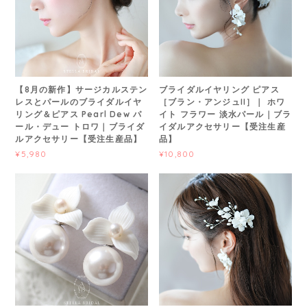
【8月の新作】サージカルステン
ブライダルイヤリング ピアス
レスとパールのブライダルイヤ
［ブラン・アンジュII］｜ ホワ
リング＆ピアス Pearl Dew パ
イト フラワー 淡水パール｜ブラ
ール・デュー トロワ｜ブライダ
イダルアクセサリー【受注生産
ルアクセサリー【受注生産品】
品】
¥5,980
¥10,800