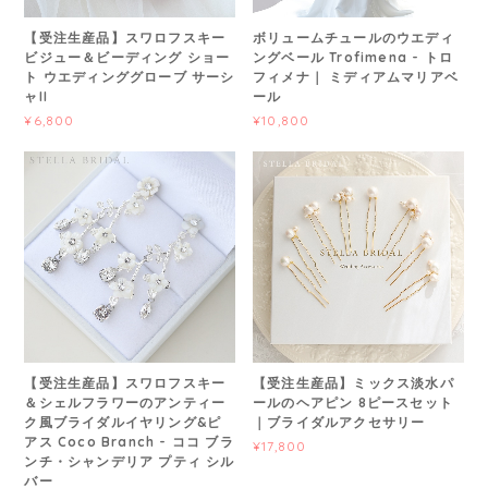
【受注生産品】スワロフスキー
ボリュームチュールのウエディ
ビジュー＆ビーディング ショー
ングベール Trofimena - トロ
ト ウエディンググローブ サーシ
フィメナ｜ ミディアムマリアベ
ャII
ール
¥6,800
¥10,800
【受注生産品】スワロフスキー
【受注生産品】ミックス淡水パ
＆シェルフラワーのアンティー
ールのヘアピン 8ピースセット
ク風ブライダルイヤリング&ピ
｜ブライダルアクセサリー
アス Coco Branch - ココ ブラ
¥17,800
ンチ・シャンデリア プティ シル
バー