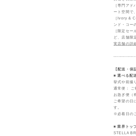
［専門アド
ート空間で
［Ivory
ンド・コー
［限定セール
ど、店舗限
実店舗の詳
--------------
【配送・保
■ 選べる配
挙式や前撮
通常便： 
お急ぎ便（有
ご希望の日
す。
※必着日の
■ 業界トッ
STELLA