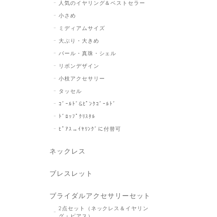
人気のイヤリング＆ベストセラー
小さめ
ミディアムサイズ
大ぶり・大きめ
パール・真珠・シェル
リボンデザイン
小枝アクセサリー
タッセル
ｺﾞｰﾙﾄﾞ&ﾋﾟﾝｸｺﾞｰﾙﾄﾞ
ﾄﾞﾛｯﾌﾟｸﾘｽﾀﾙ
ﾋﾟｱｽ→ｲﾔﾘﾝｸﾞに付替可
ネックレス
ブレスレット
ブライダルアクセサリーセット
2点セット（ネックレス＆イヤリン
グ・ピアス）