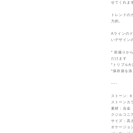
せてくれま
トレンドの
力的。
Aラインの
いデザイン
* 前撮り
だけます
*トリプル
*保存袋を
----
ストーン: 
ストーンカラ
素材：合金
クジルコニ
サイズ：高さ
オケージョ