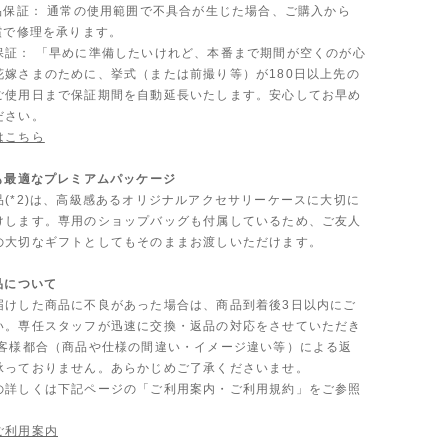
製品保証： 通常の使用範囲で不具合が生じた場合、ご購入から
償で修理を承ります。
保証： 「早めに準備したいけれど、本番まで期間が空くのが心
花嫁さまのために、挙式（または前撮り等）が180日以上先の
ご使用日まで保証期間を自動延長いたします。安心してお早め
ださい。
はこちら
にも最適なプレミアムパッケージ
品(*2)は、高級感あるオリジナルアクセサリーケースに大切に
けします。専用のショップバッグも付属しているため、ご友人
の大切なギフトとしてもそのままお渡しいただけます。
品について
届けした商品に不良があった場合は、商品到着後3日以内にご
い。専任スタッフが迅速に交換・返品の対応をさせていただき
お客様都合（商品や仕様の間違い・イメージ違い等）による返
承っておりません。あらかじめご了承くださいませ。
の詳しくは下記ページの「ご利用案内・ご利用規約」をご参照
ご利用案内