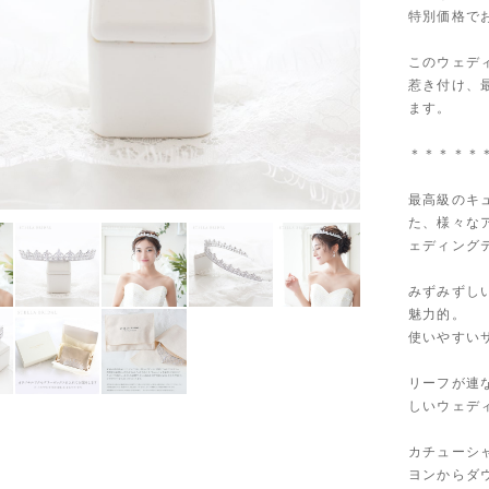
特別価格で
このウェデ
惹き付け、
ます。
＊＊＊＊＊
最高級のキ
た、様々な
ェディング
みずみずし
魅力的。
使いやすい
リーフが連
しいウェデ
カチューシ
ヨンからダ