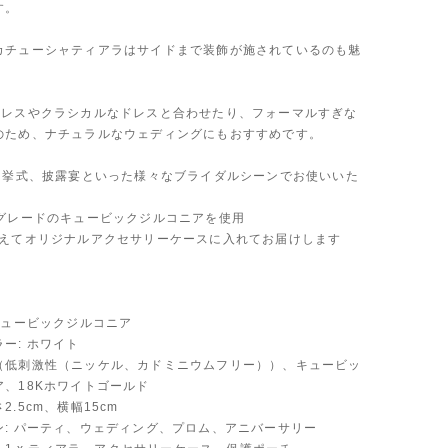
す。
カチューシャティアラはサイドまで装飾が施されているのも魅
ドレスやクラシカルなドレスと合わせたり、フォーマルすぎな
のため、ナチュラルなウェディングにもおすすめです。
から挙式、披露宴といった様々なブライダルシーンでお使いいた
Aグレードのキュービックジルコニアを使用
添えてオリジナルアクセサリーケースに入れてお届けします
キュービックジルコニア
ー: ホワイト
（低刺激性（ニッケル、カドミニウムフリー））、キュービッ
ア、18Kホワイトゴールド
2.5cm、横幅15cm
ン: パーティ、ウェディング、プロム、アニバーサリー