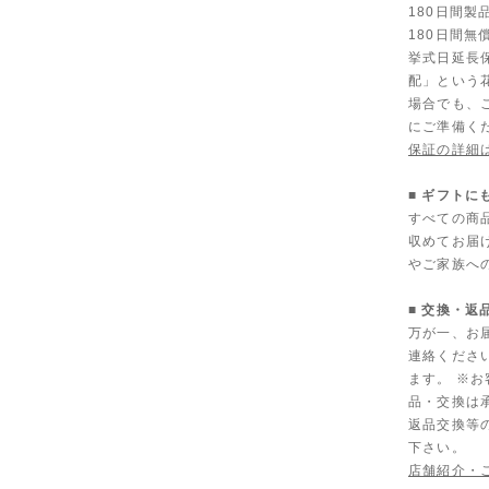
180日間
180日間無
挙式日延長
配」という
場合でも、
にご準備く
保証の詳細
■ ギフト
すべての商
収めてお届
やご家族へ
■ 交換・返
万が一、お
連絡くださ
ます。 ※
品・交換は
返品交換等
下さい。
店舗紹介・