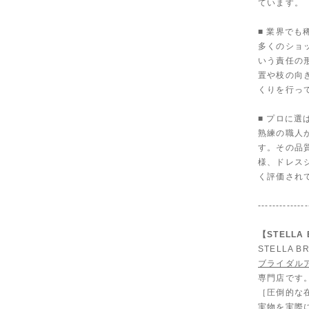
ています。
■ 業界で
多くのショ
いう責任の
置や枝の向
くりを行っ
■ プロに選
熟練の職人
す。その品
様、ドレス
く評価され
--------------
【STELL
STELLA
ブライダル
専門店です
［圧倒的な
実物を実際