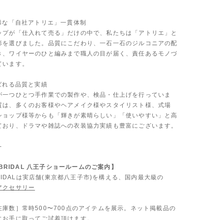
も稀な「自社アトリエ」一貫体制
ップが「仕入れて売る」だけの中で、私たちは「アトリエ」と
形を選びました。品質にこだわり、一石一石のジルコニアの配
き、ワイヤーのひと編みまで職人の目が届く、責任あるモノづ
ています。
ばれる品質と実績
が一つひとつ手作業での製作や、検品・仕上げを行っていま
質は、多くのお客様やヘアメイク様やスタイリスト様、式場
ショップ様等からも「輝きが素晴らしい」「使いやすい」と高
ており、ドラマや雑誌への衣装協力実績も豊富にございます。
-
A BRIDAL 八王子ショールームのご案内】
 BRIDALは実店舗(東京都八王子市)を構える、国内最大級の
アクセサリー
。
在庫数］常時500〜700点のアイテムを展示。ネット掲載品の
にお手に取ってご試着頂けます。