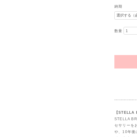
納期
数量
--------------
【STELLA
STELLA
セサリーを
や、10年