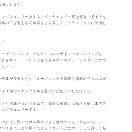
お届けします。
ィングジュエリーはまるでダイヤモンドの様な輝きで見る人を
最高の日を迎える花嫁様をより美しく、ドラマチックに演出し
＊＊
ュービックジルコニアをリーフのデザインでセッティングし
アクセサリー・ドレスに合わせやすいカチューシャタイプのウ
ティアラ。
い若葉が茂るような、オーガニックで繊細な印象のフォルムが
サイズ感でヘアスタイルを選ばずお使いいただけます。
なった洗練された雰囲気で、優雅な曲線が上品さも醸し出す美
ィングジュエリーです。
ャのように深くつける事ができる低めのティアラなので、シニ
ウンスタイルまで様々なブライダルヘアにマッチして美しく魅