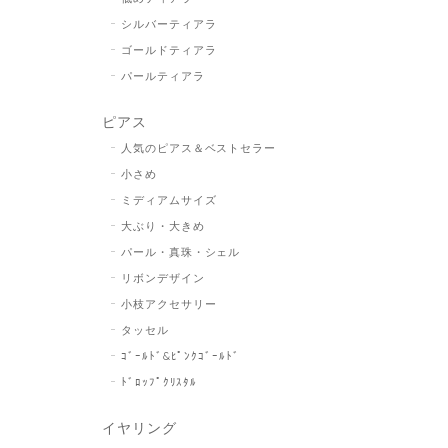
シルバーティアラ
ゴールドティアラ
パールティアラ
ピアス
人気のピアス＆ベストセラー
小さめ
ミディアムサイズ
大ぶり・大きめ
パール・真珠・シェル
リボンデザイン
小枝アクセサリー
タッセル
ｺﾞｰﾙﾄﾞ&ﾋﾟﾝｸｺﾞｰﾙﾄﾞ
ﾄﾞﾛｯﾌﾟｸﾘｽﾀﾙ
イヤリング