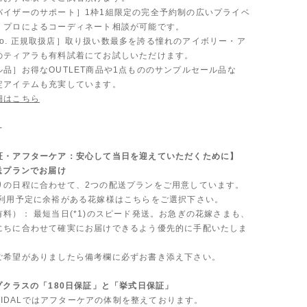
バイザーのサポート］1枠1組限定の完全予約制の広いプライベ
、プロによるコーディネート相談が可能です。
 & Co. 正規取扱店］取り扱い数最多を誇る憧れのアイボリー・ア
のティアラも有料試着にてお試しいただけます。
品］お得なOUTLET商品や1点もののサンプルセール品な
定アイテムも充実しています。
細はこちら
-
証・アフターケア：安心して当日を迎えていただくために】
送プランでお届け
りの日程に合わせて、2つの配送プランをご用意しています。
ご利用予定に余裕がある花嫁様はこちらをご選択下さい。
料）： 最短当日(*1)のスピード発送。お急ぎの花嫁さまも、
にちに合わせて確実にお届けできるよう優先的に手配いたしま
ご希望がありましたら備考欄に必ずお書き添え下さい。
プクラスの「180日保証」と「挙式日保証」
 BRIDALではアフターケアの体制を整えております。