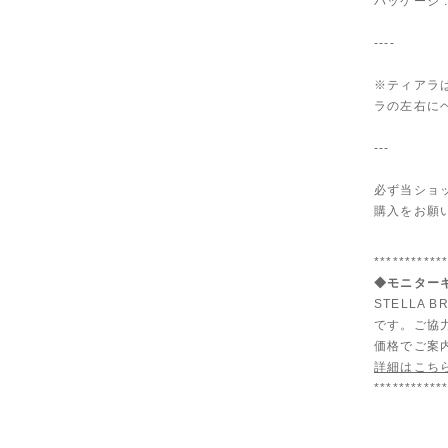
パッケージ 
----
※ティアラ
ラの左右に
---
必ず当ショ
購入をお願
***********
◆モニターキ
STELLA
です。ご協
価格でご案
詳細はこち
***********