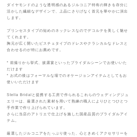
ダイヤモンドのような透明感のあるジルコニア特有の輝きを存分に
活かした繊細なデザインで、上品にさりげなく首元を華やかに演出
します。
プリンセスタイプの短めのネックレスなのでデコルテを美しく魅せ
てくれます。
胸元が広く開いたビスチェタイプのドレスやクラシカルなドレスと
合わせるのが特にお薦めです。
* 前撮りから挙式、披露宴といったブライダルシーンでお使いいた
だけます
* お式の後はフォーマルな場でのオケージョンアイテムとしてもお
使いいただけます
Stella Bridalと提携する工房で作られるこれらのウェディングジュ
エリーは、厳選された素材を用いて熟練の職人によりひとつひとつ
手作業で作り上げられています。
さらに当店のアトリエで仕上げを施した国産品質のブライダルアイ
テム。
厳選したジルコニアをたっぷり使った、心ときめくアクセサリーを