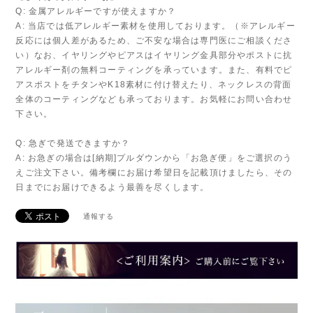
Q: 金属アレルギーですが使えますか？
A: 当店では低アレルギー素材を使用しております。（※アレルギー
反応には個人差があるため、ご不安な場合は専門医にご相談くださ
い）なお、イヤリングやピアスはイヤリング金具部分やポストに抗
アレルギー剤の無料コーティングを承っています。また、有料でピ
アスポストをチタンやK18素材に付け替えたり、ネックレスの背面
全体のコーティングなども承っております。お気軽にお問い合わせ
下さい。
Q: 急ぎで発送できますか？
A: お急ぎの場合は[納期]プルダウンから「お急ぎ便」をご選択のう
えご注文下さい。備考欄にお届け希望日を記載頂けましたら、その
日までにお届けできるよう最善を尽くします。
通報する