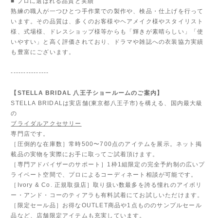
■ プロに選ばれる品質と実績
熟練の職人が一つひとつ手作業での製作や、検品・仕上げを行って
います。その品質は、多くのお客様やヘアメイク様やスタイリスト
様、式場様、ドレスショップ様等からも「輝きが素晴らしい」「使
いやすい」と高く評価されており、ドラマや雑誌への衣装協力実績
も豊富にございます。
---------------
【STELLA BRIDAL 八王子ショールームのご案内】
STELLA BRIDALは実店舗(東京都八王子市)を構える、国内最大級
の
ブライダルアクセサリー
専門店です。
［圧倒的な在庫数］常時500〜700点のアイテムを展示。ネット掲
載品の実物を実際にお手に取ってご試着頂けます。
［専門アドバイザーのサポート］1枠1組限定の完全予約制の広いプ
ライベート空間で、プロによるコーディネート相談が可能です。
［Ivory & Co. 正規取扱店］取り扱い数最多を誇る憧れのアイボリ
ー・アンド・コーのティアラも有料試着にてお試しいただけます。
［限定セール品］お得なOUTLET商品や1点もののサンプルセール
品など、店舗限定アイテムも充実しています。