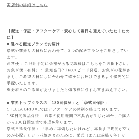
実店舗の詳細はこちら
---------------
【配送・保証・アフターケア：安心して当日を迎えていただくため
に】
■ 選べる配送プランでお届け
挙式や前撮りの日程に合わせて、2つの配送プランをご用意してい
ます。
通常便： ご利用予定に余裕がある花嫁様はこちらをご選択下さい。
お急ぎ便（有料）： 最短当日(*1)のスピード発送。お急ぎの花嫁さ
まも、ご希望の日にちに合わせて確実にお届けできるよう優先的に
手配いたします。
※必着日のご希望がありましたら備考欄に必ずお書き添え下さい。
■ 業界トップクラスの「180日保証」と「挙式日保証」
STELLA BRIDALではアフターケアの体制を整えております。
180日間製品保証： 通常の使用範囲で不具合が生じた場合、ご購入
から180日間無償で修理を承ります。
挙式日延長保証： 「早めに準備したいけれど、本番まで期間が空く
のが心配」という花嫁さまのために、挙式（または前撮り等）が