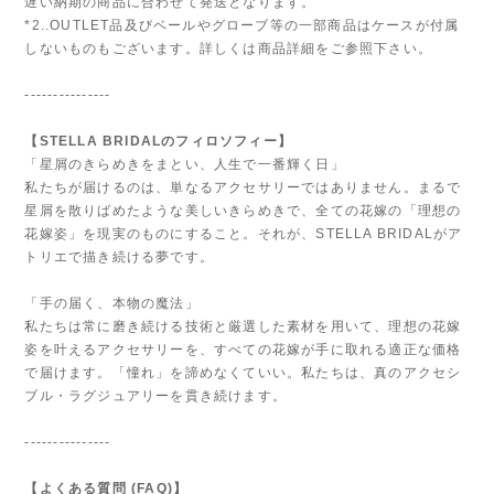
遅い納期の商品に合わせて発送となります。
*2..OUTLET品及びベールやグローブ等の一部商品はケースが付属
しないものもございます。詳しくは商品詳細をご参照下さい。
---------------
【STELLA BRIDALのフィロソフィー】
「星屑のきらめきをまとい、人生で一番輝く日」
私たちが届けるのは、単なるアクセサリーではありません。まるで
星屑を散りばめたような美しいきらめきで、全ての花嫁の「理想の
花嫁姿」を現実のものにすること。それが、STELLA BRIDALがア
トリエで描き続ける夢です。
「手の届く、本物の魔法」
私たちは常に磨き続ける技術と厳選した素材を用いて、理想の花嫁
姿を叶えるアクセサリーを、すべての花嫁が手に取れる適正な価格
で届けます。「憧れ」を諦めなくていい。私たちは、真のアクセシ
ブル・ラグジュアリーを貫き続けます。
---------------
【よくある質問 (FAQ)】