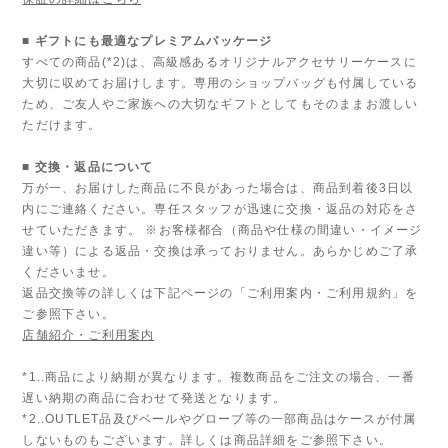
■ ギフトにも最適なプレミアムパッケージ
すべての商品(*2)は、高級感あるオリジナルアクセサリーケースに
大切に収めてお届けします。専用のショップバッグも付属している
ため、ご友人やご家族への大切なギフトとしてもそのままお渡しい
ただけます。
■ 交換・返品について
万が一、お届けした商品に不良があった場合は、商品到着後3日以
内にご連絡ください。専任スタッフが迅速に交換・返品の対応をさ
せていただきます。 ※お客様都合（商品や仕様の間違い・イメージ
違い等）による返品・交換は承っておりません。あらかじめご了承
くださいませ。
返品交換等の詳しくは下記ページの「ご利用案内・ご利用規約」を
ご参照下さい。
店舗紹介・ご利用案内
*1..商品により納期が異なります。複数商品をご注文の場合、一番
遅い納期の商品に合わせて発送となります。
*2..OUTLET品及びベールやグローブ等の一部商品はケースが付属
しないものもございます。詳しくは商品詳細をご参照下さい。