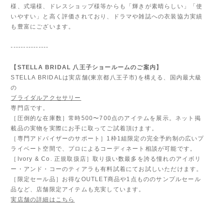
様、式場様、ドレスショップ様等からも「輝きが素晴らしい」「使
いやすい」と高く評価されており、ドラマや雑誌への衣装協力実績
も豊富にございます。
---------------
【STELLA BRIDAL 八王子ショールームのご案内】
STELLA BRIDALは実店舗(東京都八王子市)を構える、国内最大級
の
ブライダルアクセサリー
専門店です。
［圧倒的な在庫数］常時500〜700点のアイテムを展示。ネット掲
載品の実物を実際にお手に取ってご試着頂けます。
［専門アドバイザーのサポート］1枠1組限定の完全予約制の広いプ
ライベート空間で、プロによるコーディネート相談が可能です。
［Ivory & Co. 正規取扱店］取り扱い数最多を誇る憧れのアイボリ
ー・アンド・コーのティアラも有料試着にてお試しいただけます。
［限定セール品］お得なOUTLET商品や1点もののサンプルセール
品など、店舗限定アイテムも充実しています。
実店舗の詳細はこちら