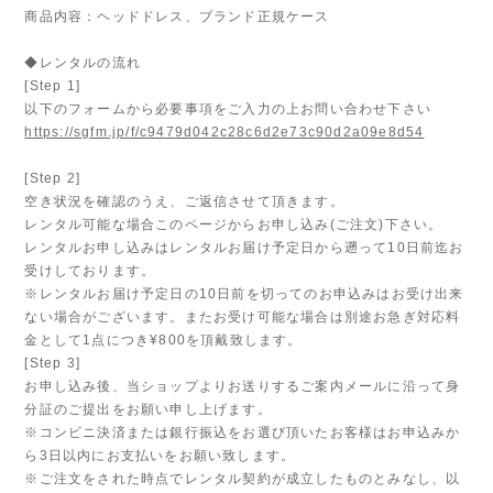
商品内容：ヘッドドレス、ブランド正規ケース
◆レンタルの流れ
[Step 1]
以下のフォームから必要事項をご入力の上お問い合わせ下さい
https://sgfm.jp/f/c9479d042c28c6d2e73c90d2a09e8d54
[Step 2]
空き状況を確認のうえ、ご返信させて頂きます。
レンタル可能な場合このページからお申し込み(ご注文)下さい。
レンタルお申し込みはレンタルお届け予定日から遡って10日前迄お
受けしております。
※レンタルお届け予定日の10日前を切ってのお申込みはお受け出来
ない場合がございます。またお受け可能な場合は別途お急ぎ対応料
金として1点につき¥800を頂戴致します。
[Step 3]
お申し込み後、当ショップよりお送りするご案内メールに沿って身
分証のご提出をお願い申し上げます。
※コンビニ決済または銀行振込をお選び頂いたお客様はお申込みか
ら3日以内にお支払いをお願い致します。
※ご注文をされた時点でレンタル契約が成立したものとみなし、以