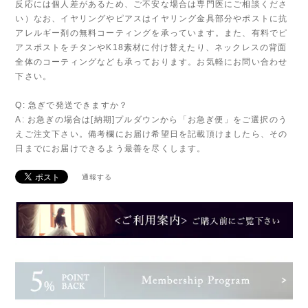
反応には個人差があるため、ご不安な場合は専門医にご相談くださ
い）なお、イヤリングやピアスはイヤリング金具部分やポストに抗
アレルギー剤の無料コーティングを承っています。また、有料でピ
アスポストをチタンやK18素材に付け替えたり、ネックレスの背面
全体のコーティングなども承っております。お気軽にお問い合わせ
下さい。
Q: 急ぎで発送できますか？
A: お急ぎの場合は[納期]プルダウンから「お急ぎ便」をご選択のう
えご注文下さい。備考欄にお届け希望日を記載頂けましたら、その
日までにお届けできるよう最善を尽くします。
通報する