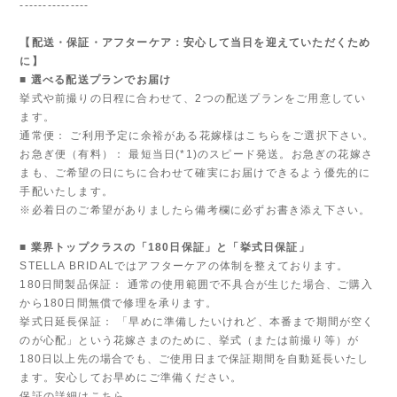
---------------
【配送・保証・アフターケア：安心して当日を迎えていただくため
に】
■ 選べる配送プランでお届け
挙式や前撮りの日程に合わせて、2つの配送プランをご用意してい
ます。
通常便： ご利用予定に余裕がある花嫁様はこちらをご選択下さい。
お急ぎ便（有料）： 最短当日(*1)のスピード発送。お急ぎの花嫁さ
まも、ご希望の日にちに合わせて確実にお届けできるよう優先的に
手配いたします。
※必着日のご希望がありましたら備考欄に必ずお書き添え下さい。
■ 業界トップクラスの「180日保証」と「挙式日保証」
STELLA BRIDALではアフターケアの体制を整えております。
180日間製品保証： 通常の使用範囲で不具合が生じた場合、ご購入
から180日間無償で修理を承ります。
挙式日延長保証： 「早めに準備したいけれど、本番まで期間が空く
のが心配」という花嫁さまのために、挙式（または前撮り等）が
180日以上先の場合でも、ご使用日まで保証期間を自動延長いたし
ます。安心してお早めにご準備ください。
保証の詳細はこちら