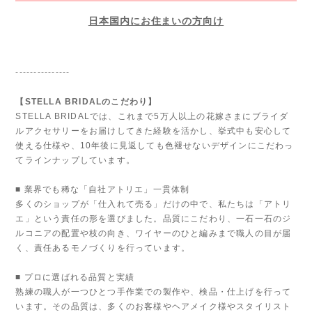
日本国内にお住まいの方向け
---------------
【STELLA BRIDALのこだわり】
STELLA BRIDALでは、これまで5万人以上の花嫁さまにブライダ
ルアクセサリーをお届けしてきた経験を活かし、挙式中も安心して
使える仕様や、10年後に見返しても色褪せないデザインにこだわっ
てラインナップしています。
■ 業界でも稀な「自社アトリエ」一貫体制
多くのショップが「仕入れて売る」だけの中で、私たちは「アトリ
エ」という責任の形を選びました。品質にこだわり、一石一石のジ
ルコニアの配置や枝の向き、ワイヤーのひと編みまで職人の目が届
く、責任あるモノづくりを行っています。
■ プロに選ばれる品質と実績
熟練の職人が一つひとつ手作業での製作や、検品・仕上げを行って
います。その品質は、多くのお客様やヘアメイク様やスタイリスト