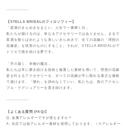
---------------
【STELLA BRIDALのフィロソフィー】
「星屑のきらめきをまとい、人生で一番輝く日」
私たちが届けるのは、単なるアクセサリーではありません。まるで
星屑を散りばめたような美しいきらめきで、全ての花嫁の「理想の
花嫁姿」を現実のものにすること。それが、STELLA BRIDALがア
トリエで描き続ける夢です。
「手の届く、本物の魔法」
私たちは常に磨き続ける技術と厳選した素材を用いて、理想の花嫁
姿を叶えるアクセサリーを、すべての花嫁が手に取れる適正な価格
で届けます。「憧れ」を諦めなくていい。私たちは、真のアクセシ
ブル・ラグジュアリーを貫き続けます。
---------------
【よくある質問 (FAQ)】
Q: 金属アレルギーですが使えますか？
A: 当店では低アレルギー素材を使用しております。（※アレルギー