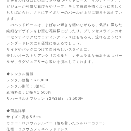
目を奪われるほどの美しさを放つヘッドピース「マルティーナ」。
ビジューが可憐な花びらやリーフ、そして曲線を描くように美しく
ちりばめられ、さらにアイボリーのパールが上品に輝きを添えてい
ます。
このヘッドピースは、まばゆい輝きを纏いながらも、気品に満ちた
繊細なデザインをお望む花嫁様にぴったり。プリンセスラインのオ
ーセンティックなウェディングドレスはもちろん、流れるようなス
レンダードレスにも優雅に映えるでしょう。
サイドやバックにつけて自分らしいスタイルに。
美しいオーストリアンクリスタルと、ナチュラルな光沢を放つパー
ルが、ラグジュアリーな装いを演出してくれます。
◆レンタル情報
レンタル価格：￥8,800
レンタル期間：3泊4日
延泊料金：1泊/￥1,500円
リハーサルオプション（2泊3日）：3,500円
◆商品詳細
サイズ：高さ5.5cm
カラー：ロジウムシルバー（落ち着いたシルバーカラー）
仕様：ロジウムメッキヘッドドレス