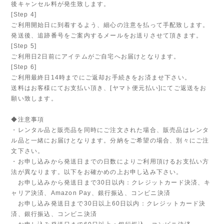
後キャンセル料が発生致します。
[Step 4]
ご利用開始日に到着するよう、細心の注意を払って手配致します。
発送後、追跡番号をご案内するメールをお送りさせて頂きます。
[Step 5]
ご利用日2日前にアイテムがご自宅へお届けとなります。
[Step 6]
ご利用最終日14時までにご返却お手続きをお済ませ下さい。
送料はお客様にてお支払い頂き、[ヤマト便元払い]にてご返送をお
願い致します。
◆注意事項
・レンタル品と販売品を同時にご注文された場合、販売品はレンタ
ル品と一緒にお届けとなります。分納をご希望の場合、別々にご注
文下さい。
・お申し込みから発送日までの日数によりご利用頂けるお支払い方
法が異なります。以下をお確かめの上お申し込み下さい。
お申し込みから発送日まで30日以内：クレジットカード決済、キ
ャリア決済、Amazon Pay、銀行振込、コンビニ決済
お申し込み発送日まで30日以上60日以内：クレジットカード決
済、銀行振込、コンビニ決済