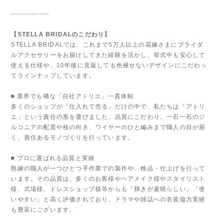
---------------
【STELLA BRIDALのこだわり】
STELLA BRIDALでは、これまで5万人以上の花嫁さまにブライダ
ルアクセサリーをお届けしてきた経験を活かし、挙式中も安心して
使える仕様や、10年後に見返しても色褪せないデザインにこだわっ
てラインナップしています。
■ 業界でも稀な「自社アトリエ」一貫体制
多くのショップが「仕入れて売る」だけの中で、私たちは「アトリ
エ」という責任の形を選びました。品質にこだわり、一石一石のジ
ルコニアの配置や枝の向き、ワイヤーのひと編みまで職人の目が届
く、責任あるモノづくりを行っています。
■ プロに選ばれる品質と実績
熟練の職人が一つひとつ手作業での製作や、検品・仕上げを行って
います。その品質は、多くのお客様やヘアメイク様やスタイリスト
様、式場様、ドレスショップ様等からも「輝きが素晴らしい」「使
いやすい」と高く評価されており、ドラマや雑誌への衣装協力実績
も豊富にございます。