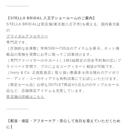
---------------
【STELLA BRIDAL 八王子ショールームのご案内】
STELLA BRIDALは実店舗(東京都八王子市)を構える、国内最大級
の
ブライダルアクセサリー
専門店です。
［圧倒的な在庫数］常時500〜700点のアイテムを展示。ネット掲
載品の実物を実際にお手に取ってご試着頂けます。
［専門アドバイザーのサポート］1枠1組限定の完全予約制の広いプ
ライベート空間で、プロによるコーディネート相談が可能です。
［Ivory & Co. 正規取扱店］取り扱い数最多を誇る憧れのアイボリ
ー・アンド・コーのティアラも有料試着にてお試しいただけます。
［限定セール品］お得なOUTLET商品や1点もののサンプルセール
品など、店舗限定アイテムも充実しています。
実店舗の詳細はこちら
---------------
【配送・保証・アフターケア：安心して当日を迎えていただくため
に】