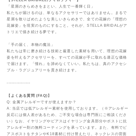
「星屑のきらめきをまとい、人生で一番輝く日」
私たちが届けるのは、単なるアクセサリーではありません。まるで
星屑を散りばめたような美しいきらめきで、全ての花嫁の「理想の
花嫁姿」を現実のものにすること。それが、STELLA BRIDALがア
トリエで描き続ける夢です。
「手の届く、本物の魔法」
私たちは常に磨き続ける技術と厳選した素材を用いて、理想の花嫁
姿を叶えるアクセサリーを、すべての花嫁が手に取れる適正な価格
で届けます。「憧れ」を諦めなくていい。私たちは、真のアクセシ
ブル・ラグジュアリーを貫き続けます。
---------------
【よくある質問 (FAQ)】
Q: 金属アレルギーですが使えますか？
A: 当店では低アレルギー素材を使用しております。（※アレルギー
反応には個人差があるため、ご不安な場合は専門医にご相談くださ
い）なお、イヤリングやピアスはイヤリング金具部分やポストに抗
アレルギー剤の無料コーティングを承っています。また、有料でピ
アスポストをチタンやK18素材に付け替えたり、ネックレスの背面