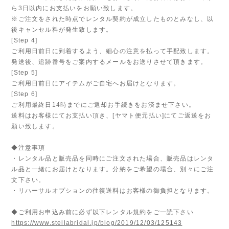
ら3日以内にお支払いをお願い致します。
※ご注文をされた時点でレンタル契約が成立したものとみなし、以
後キャンセル料が発生致します。
[Step 4]
ご利用日前日に到着するよう、細心の注意を払って手配致します。
発送後、追跡番号をご案内するメールをお送りさせて頂きます。
[Step 5]
ご利用日前日にアイテムがご自宅へお届けとなります。
[Step 6]
ご利用最終日14時までにご返却お手続きをお済ませ下さい。
送料はお客様にてお支払い頂き、[ヤマト便元払い]にてご返送をお
願い致します。
◆注意事項
・レンタル品と販売品を同時にご注文された場合、販売品はレンタ
ル品と一緒にお届けとなります。分納をご希望の場合、別々にご注
文下さい。
・リハーサルオプションの往復送料はお客様の御負担となります。
◆ご利用お申込み前に必ず以下レンタル規約をご一読下さい
https://www.stellabridal.jp/blog/2019/12/03/125143