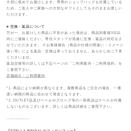
大切に収めてお届けします。専用のショップバッグも付属している
ため、ご友人やご家族への大切なギフトとしてもそのままお渡しい
ただけます。
■ 交換・返品について
万が一、お届けした商品に不良があった場合は、商品到着後3日以
内にご連絡ください。専任スタッフが迅速に交換・返品の対応をさ
せていただきます。 ※お客様都合（商品や仕様の間違い・イメージ
違い等）による返品・交換は承っておりません。あらかじめご了承
くださいませ。
返品交換等の詳しくは下記ページの「ご利用案内・ご利用規約」を
ご参照下さい。
店舗紹介・ご利用案内
*1..商品により納期が異なります。複数商品をご注文の場合、一番
遅い納期の商品に合わせて発送となります。
*2..OUTLET品及びベールやグローブ等の一部商品はケースが付属
しないものもございます。詳しくは商品詳細をご参照下さい。
---------------
【STELLA BRIDALのフィロソフィー】