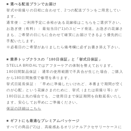
■ 選べる配送プランでお届け
挙式や前撮りの日程に合わせて、2つの配送プランをご用意してい
ます。
通常便： ご利用予定に余裕がある花嫁様はこちらをご選択下さい。
お急ぎ便（有料）： 最短当日(*1)のスピード発送。お急ぎの花嫁さ
まも、ご希望の日にちに合わせて確実にお届けできるよう優先的に
手配いたします。
※必着日のご希望がありましたら備考欄に必ずお書き添え下さい。
■ 業界トップクラスの「180日保証」と「挙式日保証」
STELLA BRIDALではアフターケアの体制を整えております。
180日間製品保証： 通常の使用範囲で不具合が生じた場合、ご購入
から180日間無償で修理を承ります。
挙式日延長保証： 「早めに準備したいけれど、本番まで期間が空く
のが心配」という花嫁さまのために、挙式（または前撮り等）が
180日以上先の場合でも、ご使用日まで保証期間を自動延長いたし
ます。安心してお早めにご準備ください。
保証の詳細はこちら
■ ギフトにも最適なプレミアムパッケージ
すべての商品(*2)は、高級感あるオリジナルアクセサリーケースに