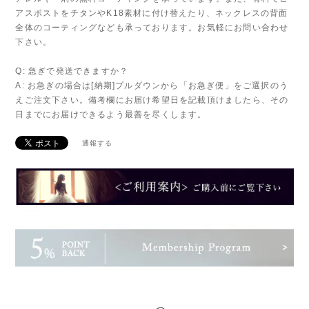
アスポストをチタンやK18素材に付け替えたり、ネックレスの背面
全体のコーティングなども承っております。お気軽にお問い合わせ
下さい。
Q: 急ぎで発送できますか？
A: お急ぎの場合は[納期]プルダウンから「お急ぎ便」をご選択のう
えご注文下さい。備考欄にお届け希望日を記載頂けましたら、その
日までにお届けできるよう最善を尽くします。
通報する