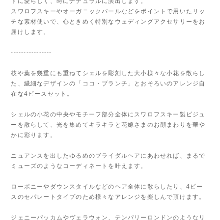
トに愛らしく、時にナチュラルに演出します。
スワロフスキーやオーガニックパールなどをポイントで用いたリッ
チな素材使いで、心ときめく特別なウェディングアクセサリーをお
届けします。
----------------
枝や葉を幾重にも重ねてシェルを彫刻した大小様々な小花を散らし
た、繊細なデザインの「ココ・ブランチ」とおそろいのアレンジ自
在な4ピースセット。
シェルの小花の中央やモチーフ部分全体にスワロフスキー製ビジュ
ーを散らして、光を集めてキラキラと花嫁さまのお顔まわりを華や
かに彩ります。
ニュアンスを出したゆるめのブライダルヘアにあわせれば、まるで
ミューズのようなコーディネートを叶えます。
ローポニーやダウンスタイルなどのヘア全体に散らしたり、4ピー
スのセパレートタイプのため様々なアレンジを楽しんで頂けます。
ジェニーパッカムやヴェラウォン、テンパリーロンドンのようなリ