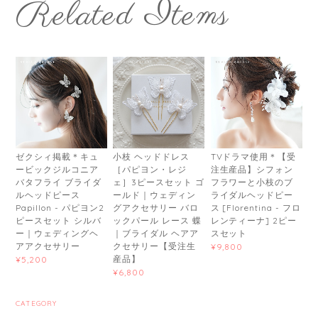
Related Items
ゼクシィ掲載＊キュ
小枝 ヘッドドレス
TVドラマ使用＊【受
ービックジルコニア
［パピヨン・レジ
注生産品】シフォン
バタフライ ブライダ
ェ］3ピースセット ゴ
フラワーと小枝のブ
ルヘッドピース
ールド｜ウェディン
ライダルヘッドピー
Papillon - パピヨン2
グアクセサリー バロ
ス [Florentina - フロ
ピースセット シルバ
ックパール レース 蝶
レンティーナ] 2ピー
ー｜ウェディングヘ
｜ブライダル ヘアア
スセット
アアクセサリー
クセサリー【受注生
¥9,800
産品】
¥5,200
¥6,800
CATEGORY