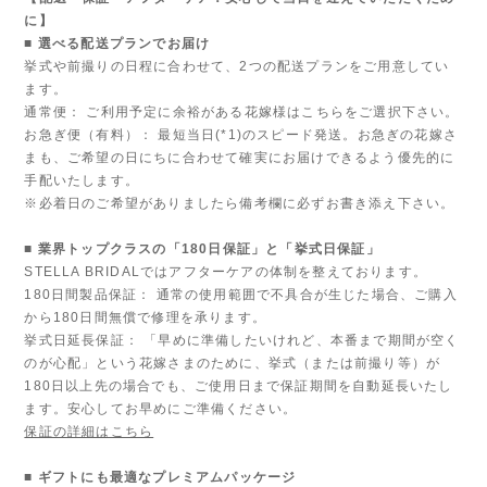
に】
■ 選べる配送プランでお届け
挙式や前撮りの日程に合わせて、2つの配送プランをご用意してい
ます。
通常便： ご利用予定に余裕がある花嫁様はこちらをご選択下さい。
お急ぎ便（有料）： 最短当日(*1)のスピード発送。お急ぎの花嫁さ
まも、ご希望の日にちに合わせて確実にお届けできるよう優先的に
手配いたします。
※必着日のご希望がありましたら備考欄に必ずお書き添え下さい。
■ 業界トップクラスの「180日保証」と「挙式日保証」
STELLA BRIDALではアフターケアの体制を整えております。
180日間製品保証： 通常の使用範囲で不具合が生じた場合、ご購入
から180日間無償で修理を承ります。
挙式日延長保証： 「早めに準備したいけれど、本番まで期間が空く
のが心配」という花嫁さまのために、挙式（または前撮り等）が
180日以上先の場合でも、ご使用日まで保証期間を自動延長いたし
ます。安心してお早めにご準備ください。
保証の詳細はこちら
■ ギフトにも最適なプレミアムパッケージ