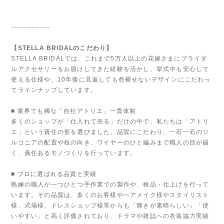
---------------
【STELLA BRIDALのこだわり】
STELLA BRIDALでは、これまで5万人以上の花嫁さまにブライダ
ルアクセサリーをお届けしてきた経験を活かし、挙式中も安心して
使える仕様や、10年後に見返しても色褪せないデザインにこだわっ
てラインナップしています。
■ 業界でも稀な「自社アトリエ」一貫体制
多くのショップが「仕入れて売る」だけの中で、私たちは「アトリ
エ」という責任の形を選びました。品質にこだわり、一石一石のジ
ルコニアの配置や枝の向き、ワイヤーのひと編みまで職人の目が届
く、責任あるモノづくりを行っています。
■ プロに選ばれる品質と実績
熟練の職人が一つひとつ手作業での製作や、検品・仕上げを行って
います。その品質は、多くのお客様やヘアメイク様やスタイリスト
様、式場様、ドレスショップ様等からも「輝きが素晴らしい」「使
いやすい」と高く評価されており、ドラマや雑誌への衣装協力実績