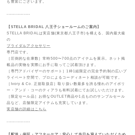
も豊富にございます。
---------------
【STELLA BRIDAL 八王子ショールームのご案内】
STELLA BRIDALは実店舗(東京都八王子市)を構える、国内最大級
の
ブライダルアクセサリー
専門店です。
［圧倒的な在庫数］常時500〜700点のアイテムを展示。ネット掲
載品の実物を実際にお手に取ってご試着頂けます。
［専門アドバイザーのサポート］1枠1組限定の完全予約制の広いプ
ライベート空間で、プロによるコーディネート相談が可能です。
［Ivory & Co. 正規取扱店］取り扱い数最多を誇る憧れのアイボリ
ー・アンド・コーのティアラも有料試着にてお試しいただけます。
［限定セール品］お得なOUTLET商品や1点もののサンプルセール
品など、店舗限定アイテムも充実しています。
実店舗の詳細はこちら
---------------
【配送・保証・アフターケア：安心して当日を迎えていただくため