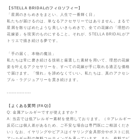
【STELLA BRIDALのフィロソフィー】
「星屑のきらめきをまとい、人生で一番輝く日」
私たちが届けるのは、単なるアクセサリーではありません。まるで
星屑を散りばめたような美しいきらめきで、全ての花嫁の「理想の
花嫁姿」を現実のものにすること。それが、STELLA BRIDALがア
トリエで描き続ける夢です。
「手の届く、本物の魔法」
私たちは常に磨き続ける技術と厳選した素材を用いて、理想の花嫁
姿を叶えるアクセサリーを、すべての花嫁が手に取れる適正な価格
で届けます。「憧れ」を諦めなくていい。私たちは、真のアクセシ
ブル・ラグジュアリーを貫き続けます。
---------------
【よくある質問 (FAQ)】
Q: 金属アレルギーですが使えますか？
A: 当店では低アレルギー素材を使用しております。（※アレルギー
反応には個人差があるため、ご不安な場合は専門医にご相談くださ
い）なお、イヤリングやピアスはイヤリング金具部分やポストに抗
アレルギー剤の無料コーティングを承っています。また、有料でピ