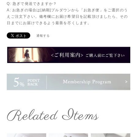
Q: 急ぎで発送できますか？
A: お急ぎの場合は[納期]プルダウンから「お急ぎ便」をご選択のう
えご注文下さい。備考欄にお届け希望日を記載頂けましたら、その
日までにお届けできるよう最善を尽くします。
通報する
Related Items