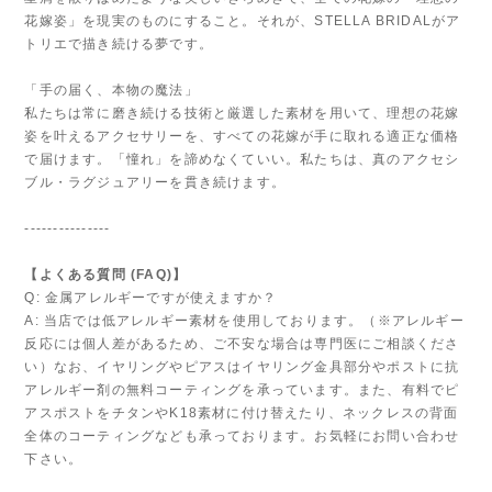
花嫁姿」を現実のものにすること。それが、STELLA BRIDALがア
トリエで描き続ける夢です。
「手の届く、本物の魔法」
私たちは常に磨き続ける技術と厳選した素材を用いて、理想の花嫁
姿を叶えるアクセサリーを、すべての花嫁が手に取れる適正な価格
で届けます。「憧れ」を諦めなくていい。私たちは、真のアクセシ
ブル・ラグジュアリーを貫き続けます。
---------------
【よくある質問 (FAQ)】
Q: 金属アレルギーですが使えますか？
A: 当店では低アレルギー素材を使用しております。（※アレルギー
反応には個人差があるため、ご不安な場合は専門医にご相談くださ
い）なお、イヤリングやピアスはイヤリング金具部分やポストに抗
アレルギー剤の無料コーティングを承っています。また、有料でピ
アスポストをチタンやK18素材に付け替えたり、ネックレスの背面
全体のコーティングなども承っております。お気軽にお問い合わせ
下さい。