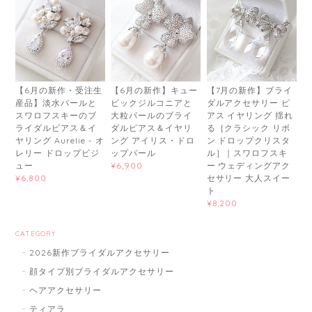
【6月の新作・受注生
【6月の新作】キュー
【7月の新作】ブライ
産品】淡水パールと
ビックジルコニアと
ダルアクセサリー ピ
スワロフスキーのブ
大粒パールのブライ
アス イヤリング 揺れ
ライダルピアス＆イ
ダルピアス＆イヤリ
る［クラシック リボ
ヤリング Aurelie - オ
ング アイリス・ドロ
ン ドロップクリスタ
レリー ドロップビジ
ップパール
ル］｜スワロフスキ
ュー
ー ウェディングアク
¥6,900
セサリー 大人スイー
¥6,800
ト
¥8,200
CATEGORY
2026新作ブライダルアクセサリー
顔タイプ別ブライダルアクセサリー
ヘアアクセサリー
ティアラ