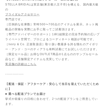
STELLA BRIDALは実店舗(東京都八王子市)を構える、国内最大級
の
ブライダルアクセサリー
専門店です。
［圧倒的な在庫数］常時500〜700点のアイテムを展示。ネット掲
載品の実物を実際にお手に取ってご試着頂けます。
［専門アドバイザーのサポート］1枠1組限定の完全予約制の広いプ
ライベート空間で、プロによるコーディネート相談が可能です。
［Ivory & Co. 正規取扱店］取り扱い数最多を誇る憧れのアイボリ
ー・アンド・コーのティアラも有料試着にてお試しいただけます。
［限定セール品］お得なOUTLET商品や1点もののサンプルセール
品など、店舗限定アイテムも充実しています。
実店舗の詳細はこちら
---------------
【配送・保証・アフターケア：安心して当日を迎えていただくため
に】
■ 選べる配送プランでお届け
挙式や前撮りの日程に合わせて、2つの配送プランをご用意してい
ます。