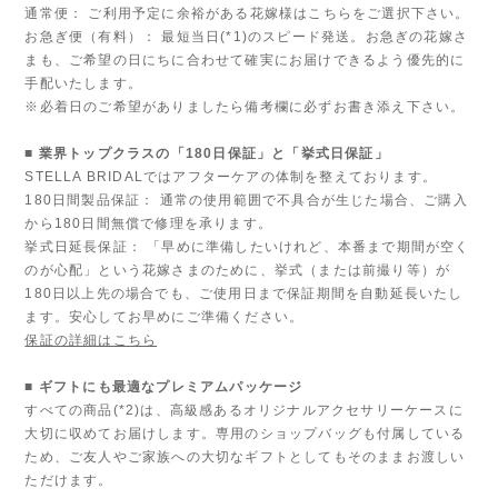
通常便： ご利用予定に余裕がある花嫁様はこちらをご選択下さい。
お急ぎ便（有料）： 最短当日(*1)のスピード発送。お急ぎの花嫁さ
まも、ご希望の日にちに合わせて確実にお届けできるよう優先的に
手配いたします。
※必着日のご希望がありましたら備考欄に必ずお書き添え下さい。
■ 業界トップクラスの「180日保証」と「挙式日保証」
STELLA BRIDALではアフターケアの体制を整えております。
180日間製品保証： 通常の使用範囲で不具合が生じた場合、ご購入
から180日間無償で修理を承ります。
挙式日延長保証： 「早めに準備したいけれど、本番まで期間が空く
のが心配」という花嫁さまのために、挙式（または前撮り等）が
180日以上先の場合でも、ご使用日まで保証期間を自動延長いたし
ます。安心してお早めにご準備ください。
保証の詳細はこちら
■ ギフトにも最適なプレミアムパッケージ
すべての商品(*2)は、高級感あるオリジナルアクセサリーケースに
大切に収めてお届けします。専用のショップバッグも付属している
ため、ご友人やご家族への大切なギフトとしてもそのままお渡しい
ただけます。