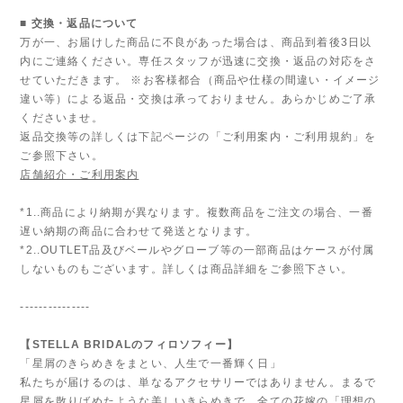
■ 交換・返品について
万が一、お届けした商品に不良があった場合は、商品到着後3日以
内にご連絡ください。専任スタッフが迅速に交換・返品の対応をさ
せていただきます。 ※お客様都合（商品や仕様の間違い・イメージ
違い等）による返品・交換は承っておりません。あらかじめご了承
くださいませ。
返品交換等の詳しくは下記ページの「ご利用案内・ご利用規約」を
ご参照下さい。
店舗紹介・ご利用案内
*1..商品により納期が異なります。複数商品をご注文の場合、一番
遅い納期の商品に合わせて発送となります。
*2..OUTLET品及びベールやグローブ等の一部商品はケースが付属
しないものもございます。詳しくは商品詳細をご参照下さい。
---------------
【STELLA BRIDALのフィロソフィー】
「星屑のきらめきをまとい、人生で一番輝く日」
私たちが届けるのは、単なるアクセサリーではありません。まるで
星屑を散りばめたような美しいきらめきで、全ての花嫁の「理想の