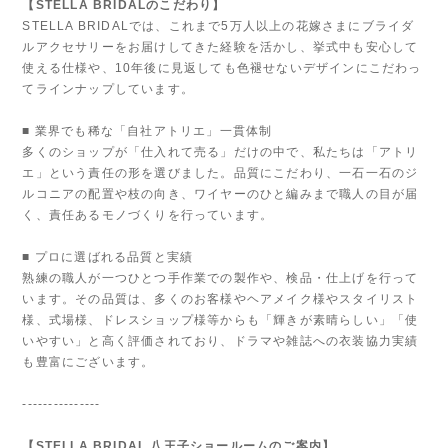
【STELLA BRIDALのこだわり】
STELLA BRIDALでは、これまで5万人以上の花嫁さまにブライダ
ルアクセサリーをお届けしてきた経験を活かし、挙式中も安心して
使える仕様や、10年後に見返しても色褪せないデザインにこだわっ
てラインナップしています。
■ 業界でも稀な「自社アトリエ」一貫体制
多くのショップが「仕入れて売る」だけの中で、私たちは「アトリ
エ」という責任の形を選びました。品質にこだわり、一石一石のジ
ルコニアの配置や枝の向き、ワイヤーのひと編みまで職人の目が届
く、責任あるモノづくりを行っています。
■ プロに選ばれる品質と実績
熟練の職人が一つひとつ手作業での製作や、検品・仕上げを行って
います。その品質は、多くのお客様やヘアメイク様やスタイリスト
様、式場様、ドレスショップ様等からも「輝きが素晴らしい」「使
いやすい」と高く評価されており、ドラマや雑誌への衣装協力実績
も豊富にございます。
---------------
【STELLA BRIDAL 八王子ショールームのご案内】