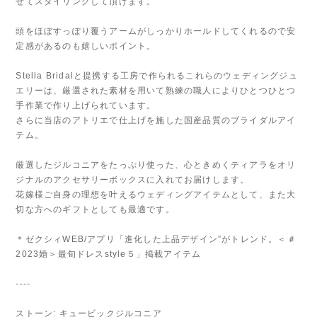
せてスタイリングして頂けます。
頭をほぼすっぽり覆うアームがしっかりホールドしてくれるので安
定感があるのも嬉しいポイント。
Stella Bridalと提携する工房で作られるこれらのウェディングジュ
エリーは、厳選された素材を用いて熟練の職人によりひとつひとつ
手作業で作り上げられています。
さらに当店のアトリエで仕上げを施した国産品質のブライダルアイ
テム。
厳選したジルコニアをたっぷり使った、心ときめくティアラをオリ
ジナルのアクセサリーボックスに入れてお届けします。
花嫁様ご自身の理想を叶えるウェディングアイテムとして、また大
切な方へのギフトとしても最適です。
＊ゼクシィWEB/アプリ「進化した上品デザイン”がトレンド。＜＃
2023婚＞最旬ドレスstyle５」掲載アイテム
----
ストーン: キュービックジルコニア