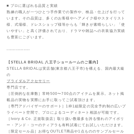
■ プロに選ばれる品質と実績
熟練の職人が一つひとつ手作業での製作や、検品・仕上げを行って
います。その品質は、多くのお客様やヘアメイク様やスタイリスト
様、式場様、ドレスショップ様等からも「輝きが素晴らしい」「使
いやすい」と高く評価されており、ドラマや雑誌への衣装協力実績
も豊富にございます。
---------------
【STELLA BRIDAL 八王子ショールームのご案内】
STELLA BRIDALは実店舗(東京都八王子市)を構える、国内最大級
の
ブライダルアクセサリー
専門店です。
［圧倒的な在庫数］常時500〜700点のアイテムを展示。ネット掲
載品の実物を実際にお手に取ってご試着頂けます。
［専門アドバイザーのサポート］1枠1組限定の完全予約制の広いプ
ライベート空間で、プロによるコーディネート相談が可能です。
［Ivory & Co. 正規取扱店］取り扱い数最多を誇る憧れのアイボリ
ー・アンド・コーのティアラも有料試着にてお試しいただけます。
［限定セール品］お得なOUTLET商品や1点もののサンプルセール