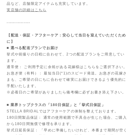
品など、店舗限定アイテムも充実しています。
実店舗の詳細はこちら
---------------
【配送・保証・アフターケア：安心して当日を迎えていただくため
に】
■ 選べる配送プランでお届け
挙式や前撮りの日程に合わせて、2つの配送プランをご用意してい
ます。
通常便： ご利用予定に余裕がある花嫁様はこちらをご選択下さい。
お急ぎ便（有料）： 最短当日(*1)のスピード発送。お急ぎの花嫁さ
まも、ご希望の日にちに合わせて確実にお届けできるよう優先的に
手配いたします。
※必着日のご希望がありましたら備考欄に必ずお書き添え下さい。
■ 業界トップクラスの「180日保証」と「挙式日保証」
STELLA BRIDALではアフターケアの体制を整えております。
180日間製品保証： 通常の使用範囲で不具合が生じた場合、ご購入
から180日間無償で修理を承ります。
挙式日延長保証： 「早めに準備したいけれど、本番まで期間が空く