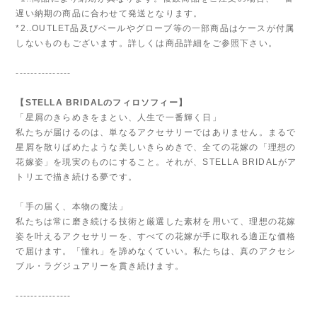
遅い納期の商品に合わせて発送となります。
*2..OUTLET品及びベールやグローブ等の一部商品はケースが付属
しないものもございます。詳しくは商品詳細をご参照下さい。
---------------
【STELLA BRIDALのフィロソフィー】
「星屑のきらめきをまとい、人生で一番輝く日」
私たちが届けるのは、単なるアクセサリーではありません。まるで
星屑を散りばめたような美しいきらめきで、全ての花嫁の「理想の
花嫁姿」を現実のものにすること。それが、STELLA BRIDALがア
トリエで描き続ける夢です。
「手の届く、本物の魔法」
私たちは常に磨き続ける技術と厳選した素材を用いて、理想の花嫁
姿を叶えるアクセサリーを、すべての花嫁が手に取れる適正な価格
で届けます。「憧れ」を諦めなくていい。私たちは、真のアクセシ
ブル・ラグジュアリーを貫き続けます。
---------------