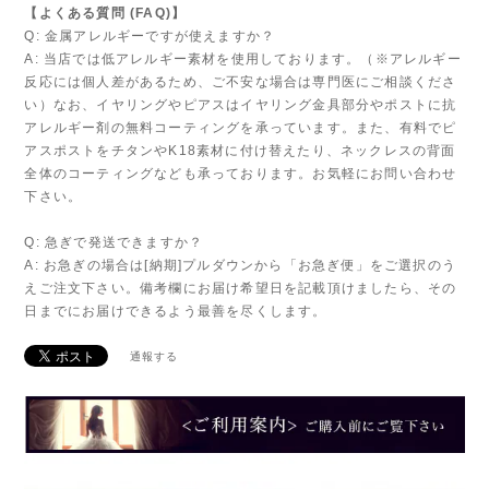
【よくある質問 (FAQ)】
Q: 金属アレルギーですが使えますか？
A: 当店では低アレルギー素材を使用しております。（※アレルギー
反応には個人差があるため、ご不安な場合は専門医にご相談くださ
い）なお、イヤリングやピアスはイヤリング金具部分やポストに抗
アレルギー剤の無料コーティングを承っています。また、有料でピ
アスポストをチタンやK18素材に付け替えたり、ネックレスの背面
全体のコーティングなども承っております。お気軽にお問い合わせ
下さい。
Q: 急ぎで発送できますか？
A: お急ぎの場合は[納期]プルダウンから「お急ぎ便」をご選択のう
えご注文下さい。備考欄にお届け希望日を記載頂けましたら、その
日までにお届けできるよう最善を尽くします。
通報する