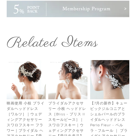
Related Items
映画使用 小枝 ブライ
ブライダルアクセサ
【7月の新作】キュー
ダルヘッドドレス
リー 小枝 ヘッドドレ
ビックジルコニアと
［ワルツ］｜ウェデ
ス［Bliss - ブリス II
シェルパールのブラ
ィングアクセサリー
スモールピース］｜
イダルヘッドドレス
スワロフスキー フラ
スワロフスキー｜ウ
Perla Fleur - ペル
ワー｜ブライダル ヘ
ェディングアクセサ
ラ・フルール ｜ ブラ
アアクセサリー【受
リー【受注生産品】
イダルアクセサリー