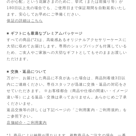
のが心配」という花嫁さまのために、挙式（または前撮り等）が
180日以上先の場合でも、ご使用日まで保証期間を自動延長いたし
ます。安心してお早めにご準備ください。
保証の詳細はこちら
■ ギフトにも最適なプレミアムパッケージ
すべての商品(*2)は、高級感あるオリジナルアクセサリーケースに
大切に収めてお届けします。専用のショップバッグも付属している
ため、ご友人やご家族への大切なギフトとしてもそのままお渡しい
ただけます。
■ 交換・返品について
万が一、お届けした商品に不良があった場合は、商品到着後3日以
内にご連絡ください。専任スタッフが迅速に交換・返品の対応をさ
せていただきます。 ※お客様都合（商品や仕様の間違い・イメージ
違い等）による返品・交換は承っておりません。あらかじめご了承
くださいませ。
返品交換等の詳しくは下記ページの「ご利用案内・ご利用規約」を
ご参照下さい。
店舗紹介・ご利用案内
*1..商品により納期が異なります。複数商品をご注文の場合、一番