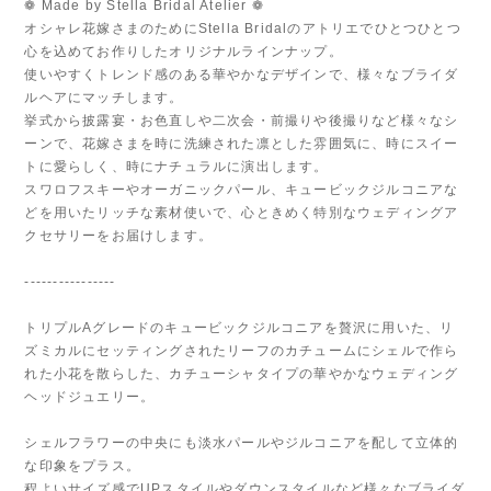
❁ Made by Stella Bridal Atelier ❁
オシャレ花嫁さまのためにStella Bridalのアトリエでひとつひとつ
心を込めてお作りしたオリジナルラインナップ。
使いやすくトレンド感のある華やかなデザインで、様々なブライダ
ルヘアにマッチします。
挙式から披露宴・お色直しや二次会・前撮りや後撮りなど様々なシ
ーンで、花嫁さまを時に洗練された凛とした雰囲気に、時にスイー
トに愛らしく、時にナチュラルに演出します。
スワロフスキーやオーガニックパール、キュービックジルコニアな
どを用いたリッチな素材使いで、心ときめく特別なウェディングア
クセサリーをお届けします。
----------------
トリプルAグレードのキュービックジルコニアを贅沢に用いた、リ
ズミカルにセッティングされたリーフのカチュームにシェルで作ら
れた小花を散らした、カチューシャタイプの華やかなウェディング
ヘッドジュエリー。
シェルフラワーの中央にも淡水パールやジルコニアを配して立体的
な印象をプラス。
程よいサイズ感でUPスタイルやダウンスタイルなど様々なブライダ