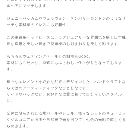
ルヘアにマッチします。
ジェニーパッカムやヴェラウォン、テンパリーロンドンのようなリ
ッチな素材感のドレスにも好相性。
この主役級ヘッドピースは、ラグジュアリーな雰囲気を醸し出す繊
細な造形と美しい輝きで花嫁様のお顔まわりを美しく彩ります。
もちろんウェディングベールとの相性もGood.
素材にもこだわり、挙式にもふさわしい仕上がりとなっておりま
す。
様々なエレメントを絶妙な配置にデザインした、ハンドクラフトな
らではのアーティスティックなひとしなです。
サイドやバックなど、お好きな位置に着けて自分らしいスタイル
に。
全体に散らされた淡水パールやシェル、様々なカットのキュービッ
クジルコニアが照明や自然光で光を浴びて、七色の光彩で眩しくき
らめきます。