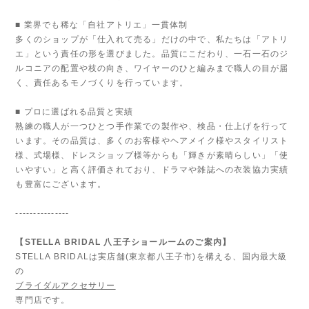
■ 業界でも稀な「自社アトリエ」一貫体制
多くのショップが「仕入れて売る」だけの中で、私たちは「アトリ
エ」という責任の形を選びました。品質にこだわり、一石一石のジ
ルコニアの配置や枝の向き、ワイヤーのひと編みまで職人の目が届
く、責任あるモノづくりを行っています。
■ プロに選ばれる品質と実績
熟練の職人が一つひとつ手作業での製作や、検品・仕上げを行って
います。その品質は、多くのお客様やヘアメイク様やスタイリスト
様、式場様、ドレスショップ様等からも「輝きが素晴らしい」「使
いやすい」と高く評価されており、ドラマや雑誌への衣装協力実績
も豊富にございます。
---------------
【STELLA BRIDAL 八王子ショールームのご案内】
STELLA BRIDALは実店舗(東京都八王子市)を構える、国内最大級
の
ブライダルアクセサリー
専門店です。