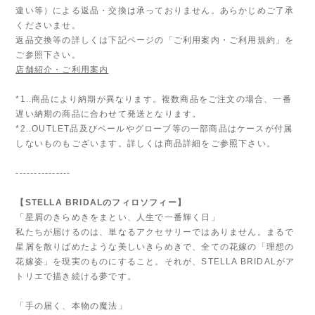
違い等）による返品・交換は承っておりません。あらかじめご了承
くださいませ。
返品交換等の詳しくは下記ページの「ご利用案内・ご利用規約」を
ご参照下さい。
店舗紹介・ご利用案内
*1..商品により納期が異なります。複数商品をご注文の場合、一番
遅い納期の商品に合わせて発送となります。
*2..OUTLET品及びベールやグローブ等の一部商品はケースが付属
しないものもございます。詳しくは商品詳細をご参照下さい。
---------------
【STELLA BRIDALのフィロソフィー】
「星屑のきらめきをまとい、人生で一番輝く日」
私たちが届けるのは、単なるアクセサリーではありません。まるで
星屑を散りばめたような美しいきらめきで、全ての花嫁の「理想の
花嫁姿」を現実のものにすること。それが、STELLA BRIDALがア
トリエで描き続ける夢です。
「手の届く、本物の魔法」