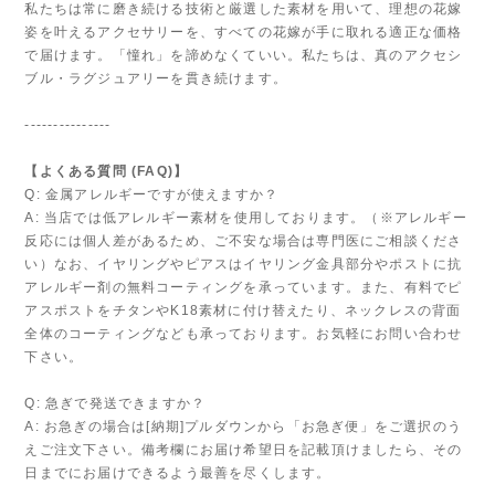
私たちは常に磨き続ける技術と厳選した素材を用いて、理想の花嫁
姿を叶えるアクセサリーを、すべての花嫁が手に取れる適正な価格
で届けます。「憧れ」を諦めなくていい。私たちは、真のアクセシ
ブル・ラグジュアリーを貫き続けます。
---------------
【よくある質問 (FAQ)】
Q: 金属アレルギーですが使えますか？
A: 当店では低アレルギー素材を使用しております。（※アレルギー
反応には個人差があるため、ご不安な場合は専門医にご相談くださ
い）なお、イヤリングやピアスはイヤリング金具部分やポストに抗
アレルギー剤の無料コーティングを承っています。また、有料でピ
アスポストをチタンやK18素材に付け替えたり、ネックレスの背面
全体のコーティングなども承っております。お気軽にお問い合わせ
下さい。
Q: 急ぎで発送できますか？
A: お急ぎの場合は[納期]プルダウンから「お急ぎ便」をご選択のう
えご注文下さい。備考欄にお届け希望日を記載頂けましたら、その
日までにお届けできるよう最善を尽くします。