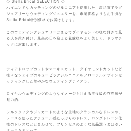
◇ Stella Bridal SELECTION ◇
ハイエンドなカッティングのジルコニアを使用した、高品質でラグ
ジュアリーなウェディングジュエリーを、市場価格よりもお手頃な
Stella Bridal特別価格でお届けします。
このウェディングジュエリーはまるでダイヤモンドの様な輝きで見
る人を惹き付け、最高の日を迎える花嫁様をより美しく、ドラマチ
ックに演出します。
-------
ティアドロップカットやマーキスカット、ダイヤモンドカットなど
様々なシェイプのキュービックジルコニアをフローラルデザインセ
ッティングした華やかなウェディングティアラ。
ロイヤルウェディングのようなイメージも叶える主役級の存在感が
魅力的。
シルクタフタやジャカードのような生地のクラシカルなドレスや、
レースを使ったクチュール感たっぷりのドレス、ロングトレーン仕
様のドレスなどと合わせて、プリンセスのような気品漂うまばゆい
オーラをまとって。