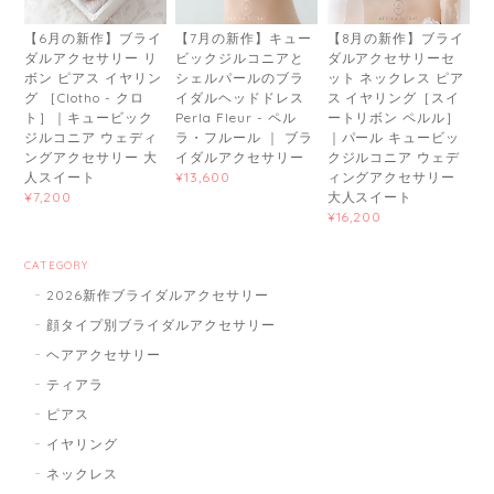
【6月の新作】ブライ
【7月の新作】キュー
【8月の新作】ブライ
ダルアクセサリー リ
ビックジルコニアと
ダルアクセサリーセ
ボン ピアス イヤリン
シェルパールのブラ
ット ネックレス ピア
グ ［Clotho - クロ
イダルヘッドドレス
ス イヤリング［スイ
ト］｜キュービック
Perla Fleur - ペル
ートリボン ペルル］
ジルコニア ウェディ
ラ・フルール ｜ ブラ
｜パール キュービッ
ングアクセサリー 大
イダルアクセサリー
クジルコニア ウェデ
人スイート
ィングアクセサリー
¥13,600
大人スイート
¥7,200
¥16,200
CATEGORY
2026新作ブライダルアクセサリー
顔タイプ別ブライダルアクセサリー
ヘアアクセサリー
ティアラ
ピアス
イヤリング
ネックレス