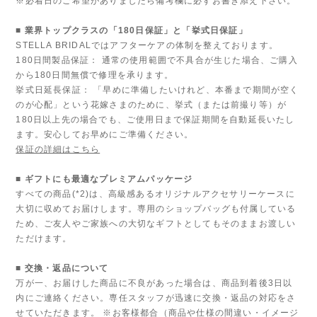
※必着日のご希望がありましたら備考欄に必ずお書き添え下さい。
■ 業界トップクラスの「180日保証」と「挙式日保証」
STELLA BRIDALではアフターケアの体制を整えております。
180日間製品保証： 通常の使用範囲で不具合が生じた場合、ご購入
から180日間無償で修理を承ります。
挙式日延長保証： 「早めに準備したいけれど、本番まで期間が空く
のが心配」という花嫁さまのために、挙式（または前撮り等）が
180日以上先の場合でも、ご使用日まで保証期間を自動延長いたし
ます。安心してお早めにご準備ください。
保証の詳細はこちら
■ ギフトにも最適なプレミアムパッケージ
すべての商品(*2)は、高級感あるオリジナルアクセサリーケースに
大切に収めてお届けします。専用のショップバッグも付属している
ため、ご友人やご家族への大切なギフトとしてもそのままお渡しい
ただけます。
■ 交換・返品について
万が一、お届けした商品に不良があった場合は、商品到着後3日以
内にご連絡ください。専任スタッフが迅速に交換・返品の対応をさ
せていただきます。 ※お客様都合（商品や仕様の間違い・イメージ