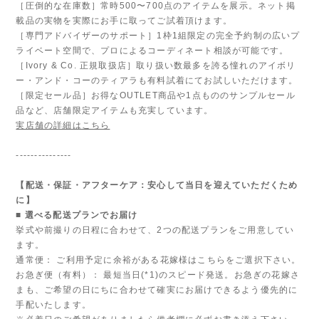
［圧倒的な在庫数］常時500〜700点のアイテムを展示。ネット掲
載品の実物を実際にお手に取ってご試着頂けます。
［専門アドバイザーのサポート］1枠1組限定の完全予約制の広いプ
ライベート空間で、プロによるコーディネート相談が可能です。
［Ivory & Co. 正規取扱店］取り扱い数最多を誇る憧れのアイボリ
ー・アンド・コーのティアラも有料試着にてお試しいただけます。
［限定セール品］お得なOUTLET商品や1点もののサンプルセール
品など、店舗限定アイテムも充実しています。
実店舗の詳細はこちら
---------------
【配送・保証・アフターケア：安心して当日を迎えていただくため
に】
■ 選べる配送プランでお届け
挙式や前撮りの日程に合わせて、2つの配送プランをご用意してい
ます。
通常便： ご利用予定に余裕がある花嫁様はこちらをご選択下さい。
お急ぎ便（有料）： 最短当日(*1)のスピード発送。お急ぎの花嫁さ
まも、ご希望の日にちに合わせて確実にお届けできるよう優先的に
手配いたします。