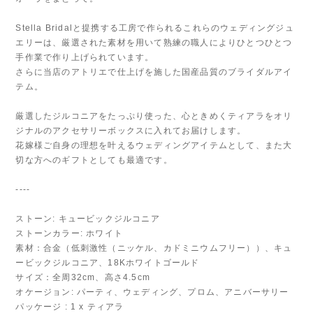
Stella Bridalと提携する工房で作られるこれらのウェディングジュ
エリーは、厳選された素材を用いて熟練の職人によりひとつひとつ
手作業で作り上げられています。
さらに当店のアトリエで仕上げを施した国産品質のブライダルアイ
テム。
厳選したジルコニアをたっぷり使った、心ときめくティアラをオリ
ジナルのアクセサリーボックスに入れてお届けします。
花嫁様ご自身の理想を叶えるウェディングアイテムとして、また大
切な方へのギフトとしても最適です。
----
ストーン: キュービックジルコニア
ストーンカラー: ホワイト
素材：合金（低刺激性（ニッケル、カドミニウムフリー））、キュ
ービックジルコニア、18Kホワイトゴールド
サイズ：全周32cm、高さ4.5cm
オケージョン: パーティ、ウェディング、プロム、アニバーサリー
パッケージ : 1 x ティアラ