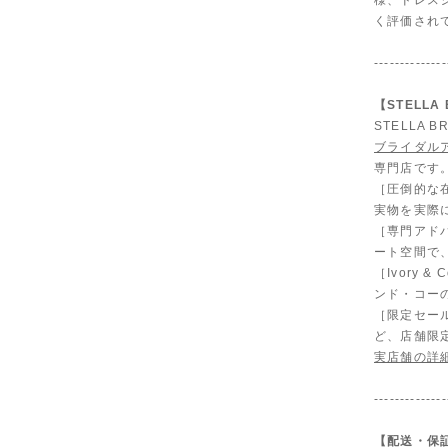
様、ドレス
く評価され
--------------
【STELL
STELLA
ブライダル
専門店です
［圧倒的な
実物を実際
［専門アド
ート空間で
［Ivory
ンド・コー
［限定セール
ど、店舗限
実店舗の詳
--------------
【配送・保