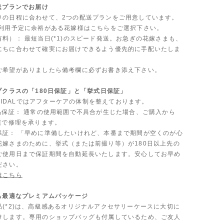
送プランでお届け
りの日程に合わせて、2つの配送プランをご用意しています。
ご利用予定に余裕がある花嫁様はこちらをご選択下さい。
料）： 最短当日(*1)のスピード発送。お急ぎの花嫁さまも、
にちに合わせて確実にお届けできるよう優先的に手配いたしま
ご希望がありましたら備考欄に必ずお書き添え下さい。
プクラスの「180日保証」と「挙式日保証」
 BRIDALではアフターケアの体制を整えております。
製品保証： 通常の使用範囲で不具合が生じた場合、ご購入から
償で修理を承ります。
保証： 「早めに準備したいけれど、本番まで期間が空くのが心
花嫁さまのために、挙式（または前撮り等）が180日以上先の
ご使用日まで保証期間を自動延長いたします。安心してお早め
ださい。
はこちら
にも最適なプレミアムパッケージ
品(*2)は、高級感あるオリジナルアクセサリーケースに大切に
けします。専用のショップバッグも付属しているため、ご友人