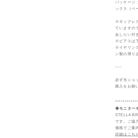
パッケージ 
ックス（ペ
※ネックレ
ていますの
あしらい付
※ピアスは
※イヤリン
ン製の滑り
----
必ず当ショ
購入をお願
***********
◆モニターキ
STELLA
です。ご協
価格でご案
詳細はこち