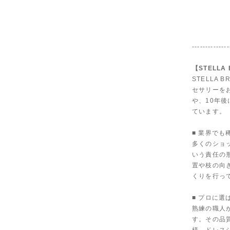
--------------
【STELLA
STELLA
セサリーを
や、10年
ています。
■ 業界で
多くのショ
いう責任の
置や枝の向
くりを行っ
■ プロに選
熟練の職人
す。その品