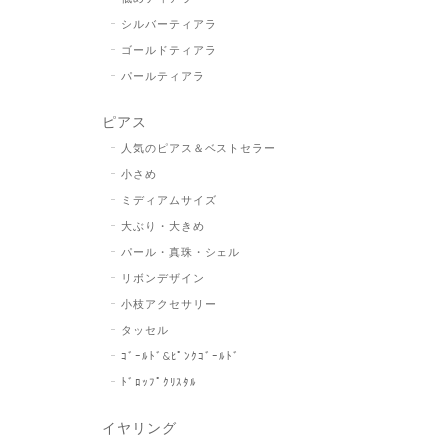
シルバーティアラ
ゴールドティアラ
パールティアラ
ピアス
人気のピアス＆ベストセラー
小さめ
ミディアムサイズ
大ぶり・大きめ
パール・真珠・シェル
リボンデザイン
小枝アクセサリー
タッセル
ｺﾞｰﾙﾄﾞ&ﾋﾟﾝｸｺﾞｰﾙﾄﾞ
ﾄﾞﾛｯﾌﾟｸﾘｽﾀﾙ
イヤリング