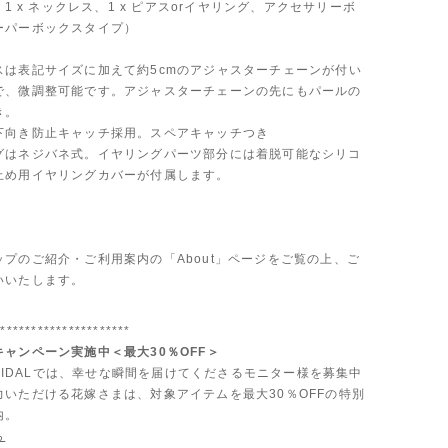
: 1 x ネックレス、1 x ピアスorイヤリング、アクセサリーボ
ーパーボックスタイプ）
スは表記サイズに加えて約5cmのアジャスターチェーンが付い
で、微調整可能です。アジャスターチェーンの先にもパールの
き。
下向き防止キャッチ採用。スペアキャッチつき
グはネジバネ式。イヤリングパーツ部分には着脱可能なシリコ
止め用イヤリングカバーが付属します。
ップのご紹介・ご利用案内の「About」ページをご覧の上、ご
いいたします。
**********************
ャンペーン実施中＜最大30％OFF＞
 BRIDALでは、幸せな瞬間を届けてくださるモニター様を募集中
力いただける花嫁さまは、対象アイテムを最大30％OFFの特別
内。
ら