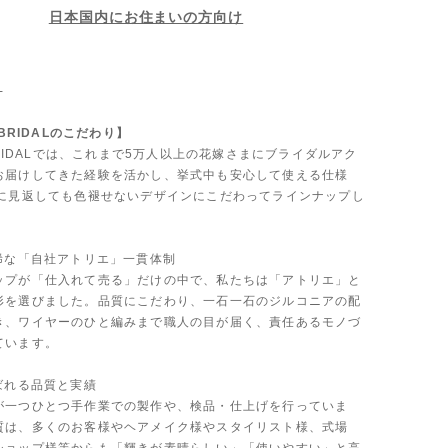
日本国内にお住まいの方向け
-
 BRIDALのこだわり】
 BRIDALでは、これまで5万人以上の花嫁さまにブライダルアク
お届けしてきた経験を活かし、挙式中も安心して使える仕様
後に見返しても色褪せないデザインにこだわってラインナップし
も稀な「自社アトリエ」一貫体制
ップが「仕入れて売る」だけの中で、私たちは「アトリエ」と
形を選びました。品質にこだわり、一石一石のジルコニアの配
き、ワイヤーのひと編みまで職人の目が届く、責任あるモノづ
ています。
ばれる品質と実績
が一つひとつ手作業での製作や、検品・仕上げを行っていま
質は、多くのお客様やヘアメイク様やスタイリスト様、式場