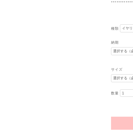
***********
種類
納期
サイズ
数量