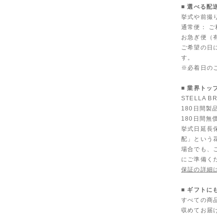
■ 選べる配
挙式や前撮
通常便： 
お急ぎ便（有
ご希望の日
す。
※必着日の
■ 業界トッ
STELLA
180日間
180日間無
挙式日延長
配」という
場合でも、
にご準備く
保証の詳細
■ ギフト
すべての商
収めてお届