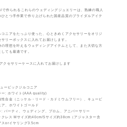
 Bridalで作られるこれらのウェディングジュエリーは、熟練の職人
つひとつ手作業で作り上げられた国産品質のブライダルアイテ
ルコニアをたっぷり使った、心ときめくアクセサリーをオリジ
セサリーボックスに入れてお届けします。
身の理想を叶えるウェディングアイテムとして、また大切な方
としても最適です。
ルアクセサリーケースに入れてお届けします
キュービックジルコニア
 ホワイト(AAA quality)
激性合金（ニッケル・リード・カドミウムフリー）、キュービ
ニア、ホワイトゴールド
ン: パーティ、ウェディング、プロム、アニバーサリー
ネックレス Mサイズ約40cm/Sサイズ約38cm（アジャスター含
スorイヤリング3.5cm