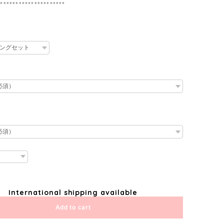
**********************
International shipping available
Add to cart