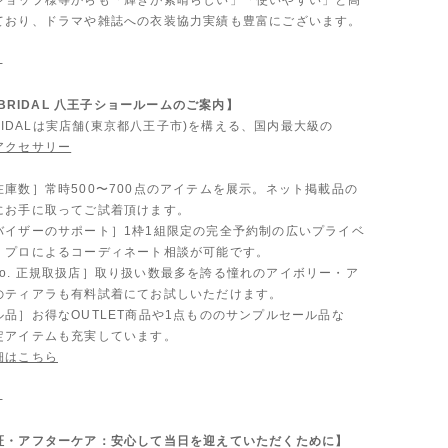
ショップ様等からも「輝きが素晴らしい」「使いやすい」と高
ており、ドラマや雑誌への衣装協力実績も豊富にございます。
-
A BRIDAL 八王子ショールームのご案内】
 BRIDALは実店舗(東京都八王子市)を構える、国内最大級の
アクセサリー
。
在庫数］常時500〜700点のアイテムを展示。ネット掲載品の
にお手に取ってご試着頂けます。
バイザーのサポート］1枠1組限定の完全予約制の広いプライベ
、プロによるコーディネート相談が可能です。
 & Co. 正規取扱店］取り扱い数最多を誇る憧れのアイボリー・ア
のティアラも有料試着にてお試しいただけます。
品］お得なOUTLET商品や1点もののサンプルセール品な
定アイテムも充実しています。
細はこちら
-
証・アフターケア：安心して当日を迎えていただくために】