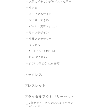
人気のイヤリング＆ベストセラー
小さめ
ミディアムサイズ
大ぶり・大きめ
パール・真珠・シェル
リボンデザイン
小枝アクセサリー
タッセル
ｺﾞｰﾙﾄﾞ&ﾋﾟﾝｸｺﾞｰﾙﾄﾞ
ﾄﾞﾛｯﾌﾟｸﾘｽﾀﾙ
ﾋﾟｱｽ→ｲﾔﾘﾝｸﾞに付替可
ネックレス
ブレスレット
ブライダルアクセサリーセット
2点セット（ネックレス＆イヤリン
グ・ピアス）