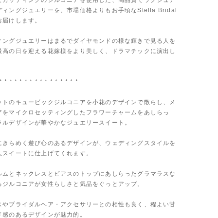
なカッティングのジルコニアを使用した、高品質でラグジュア
ィングジュエリーを、市場価格よりもお手頃なStella Bridal
お届けします。
ィングジュエリーはまるでダイヤモンドの様な輝きで見る人を
最高の日を迎える花嫁様をより美しく、ドラマチックに演出し
* * * * * * * * * * * * * * * *
ットのキュービックジルコニアを小花のデザインで散らし、メ
アをマイクロセッティングしたフラワーチャームをあしらっ
ラルデザインが華やかなジュエリースイート。
にきらめく遊び心のあるデザインが、ウェディングスタイルを
人スイートに仕上げてくれます。
ルムとネックレスとピアスのトップにあしらったグラマラスな
るジルコニアが女性らしさと気品をぐっとアップ。
スやブライダルヘア・アクセサリーとの相性も良く、程よい甘
ド感のあるデザインが魅力的。