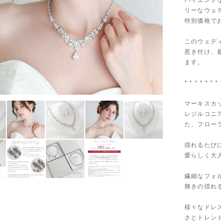
ハイエンド
リーなウェデ
特別価格で
このウェデ
惹き付け、
ます。
* * * * * * * 
マーキスカ
レジルコニ
た、フロー
揺れるたび
愛らしく大
繊細なフォ
輝きの揺れ
様々なドレ
さとトレン