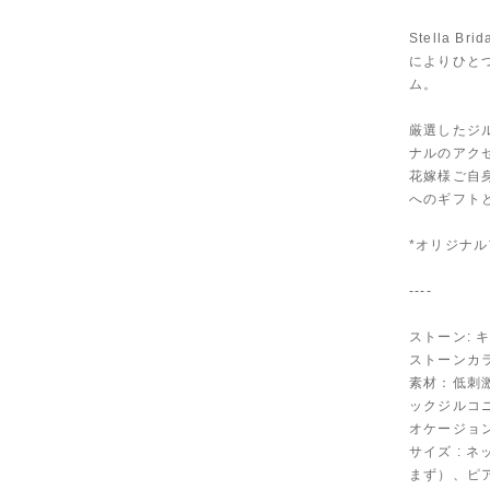
Stella
によりひと
ム。
厳選したジ
ナルのアク
花嫁様ご自
へのギフト
*オリジナ
----
ストーン: 
ストーンカラー:
素材：低刺
ックジルコ
オケージョ
サイズ : 
まず）、ピア