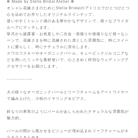
❁ Made by Stella Bridal Atelier ❁
オシャレ花嫁さまのためにStella Bridalのアトリエでひとつひとつ
心を込めてお作りしたオリジナルラインナップ。
使いやすくトレンド感のある華やかなデザインで、様々なブライダ
ルヘアにマッチします。
挙式から披露宴・お色直しや二次会・前撮りや後撮りなど様々なシ
ーンで、花嫁さまを時に洗練された凛とした雰囲気に、時にスイー
トに愛らしく、時にナチュラルに演出します。
スワロフスキーやオーガニックパール、キュービックジルコニアな
どを用いたリッチな素材使いで、心ときめく特別なウェディングア
クセサリーをお届けします。
----------------
大小様々なオーガニックパールとリーフチャームをアートワイヤー
で編み上げた、小枝のイヤリング＆ピアス。
鈴なりの果実のようにパールがあしらわれたナチュラルな雰囲気が
魅力的。
パールの間から覗かせるビジューが埋め込まれリーフチャームがキ
ラキラときらめき、