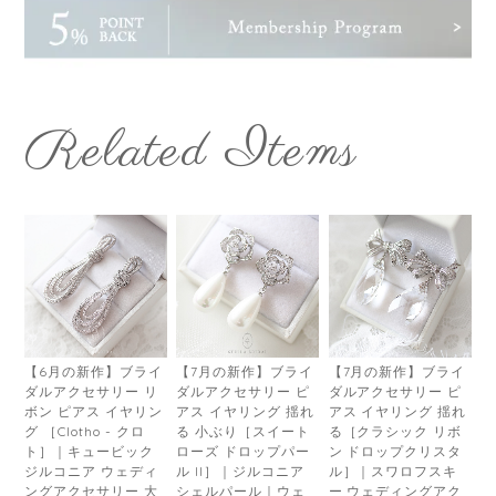
Related Items
【6月の新作】ブライ
【7月の新作】ブライ
【7月の新作】ブライ
ダルアクセサリー リ
ダルアクセサリー ピ
ダルアクセサリー ピ
ボン ピアス イヤリン
アス イヤリング 揺れ
アス イヤリング 揺れ
グ ［Clotho - クロ
る 小ぶり［スイート
る［クラシック リボ
ト］｜キュービック
ローズ ドロップパー
ン ドロップクリスタ
ジルコニア ウェディ
ル II］｜ジルコニア
ル］｜スワロフスキ
ングアクセサリー 大
シェルパール｜ウェ
ー ウェディングアク