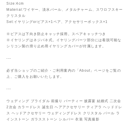
Size:4cm
Material:ワイヤー、淡水パール、メタルチャーム、スワロフスキー
クリスタル
Set:イヤリングorピアス×1ペア、アクセサリーボックス×1
※ピアスは下向き防止キャッチ採用。スペアキャッチつき
※イヤリングはネジバネ式。イヤリングパーツ部分には着脱可能な
シリコン製の滑り止め用イヤリングカバーが付属します。
---
必ず当ショップのご紹介・ご利用案内の「About」ページをご覧の
上、ご購入をお願いいたします。
---
ウェディング ブライダル 前撮り パーティー 披露宴 結婚式 二次会
2次会 カラードレス 誕生日 ヘアアクセサリー ティアラ ヘッドドレ
ス ヘッドアクセサリー ウェディングドレス クリスタル パール ラ
インストーン ガラスストーン シルバー 衣装 写真撮影