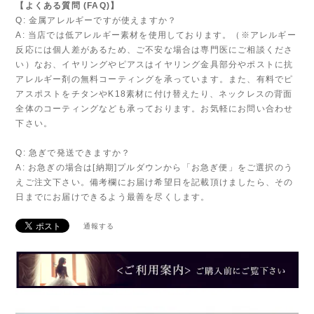
【よくある質問 (FAQ)】
Q: 金属アレルギーですが使えますか？
A: 当店では低アレルギー素材を使用しております。（※アレルギー
反応には個人差があるため、ご不安な場合は専門医にご相談くださ
い）なお、イヤリングやピアスはイヤリング金具部分やポストに抗
アレルギー剤の無料コーティングを承っています。また、有料でピ
アスポストをチタンやK18素材に付け替えたり、ネックレスの背面
全体のコーティングなども承っております。お気軽にお問い合わせ
下さい。
Q: 急ぎで発送できますか？
A: お急ぎの場合は[納期]プルダウンから「お急ぎ便」をご選択のう
えご注文下さい。備考欄にお届け希望日を記載頂けましたら、その
日までにお届けできるよう最善を尽くします。
通報する