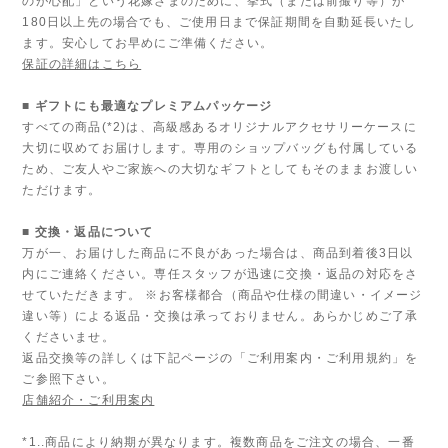
のが心配」という花嫁さまのために、挙式（または前撮り等）が
180日以上先の場合でも、ご使用日まで保証期間を自動延長いたし
ます。安心してお早めにご準備ください。
保証の詳細はこちら
■ ギフトにも最適なプレミアムパッケージ
すべての商品(*2)は、高級感あるオリジナルアクセサリーケースに
大切に収めてお届けします。専用のショップバッグも付属している
ため、ご友人やご家族への大切なギフトとしてもそのままお渡しい
ただけます。
■ 交換・返品について
万が一、お届けした商品に不良があった場合は、商品到着後3日以
内にご連絡ください。専任スタッフが迅速に交換・返品の対応をさ
せていただきます。 ※お客様都合（商品や仕様の間違い・イメージ
違い等）による返品・交換は承っておりません。あらかじめご了承
くださいませ。
返品交換等の詳しくは下記ページの「ご利用案内・ご利用規約」を
ご参照下さい。
店舗紹介・ご利用案内
*1..商品により納期が異なります。複数商品をご注文の場合、一番