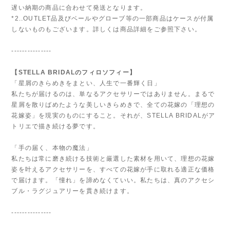
遅い納期の商品に合わせて発送となります。
*2..OUTLET品及びベールやグローブ等の一部商品はケースが付属
しないものもございます。詳しくは商品詳細をご参照下さい。
---------------
【STELLA BRIDALのフィロソフィー】
「星屑のきらめきをまとい、人生で一番輝く日」
私たちが届けるのは、単なるアクセサリーではありません。まるで
星屑を散りばめたような美しいきらめきで、全ての花嫁の「理想の
花嫁姿」を現実のものにすること。それが、STELLA BRIDALがア
トリエで描き続ける夢です。
「手の届く、本物の魔法」
私たちは常に磨き続ける技術と厳選した素材を用いて、理想の花嫁
姿を叶えるアクセサリーを、すべての花嫁が手に取れる適正な価格
で届けます。「憧れ」を諦めなくていい。私たちは、真のアクセシ
ブル・ラグジュアリーを貫き続けます。
---------------