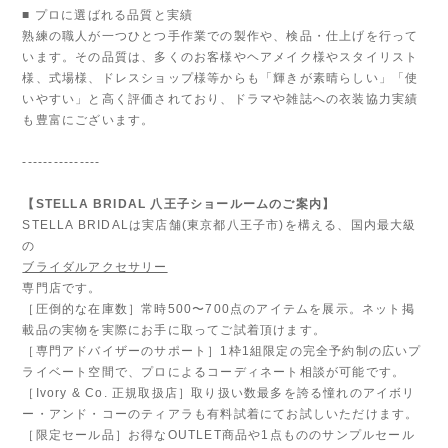
■ プロに選ばれる品質と実績
熟練の職人が一つひとつ手作業での製作や、検品・仕上げを行って
います。その品質は、多くのお客様やヘアメイク様やスタイリスト
様、式場様、ドレスショップ様等からも「輝きが素晴らしい」「使
いやすい」と高く評価されており、ドラマや雑誌への衣装協力実績
も豊富にございます。
---------------
【STELLA BRIDAL 八王子ショールームのご案内】
STELLA BRIDALは実店舗(東京都八王子市)を構える、国内最大級
の
ブライダルアクセサリー
専門店です。
［圧倒的な在庫数］常時500〜700点のアイテムを展示。ネット掲
載品の実物を実際にお手に取ってご試着頂けます。
［専門アドバイザーのサポート］1枠1組限定の完全予約制の広いプ
ライベート空間で、プロによるコーディネート相談が可能です。
［Ivory & Co. 正規取扱店］取り扱い数最多を誇る憧れのアイボリ
ー・アンド・コーのティアラも有料試着にてお試しいただけます。
［限定セール品］お得なOUTLET商品や1点もののサンプルセール