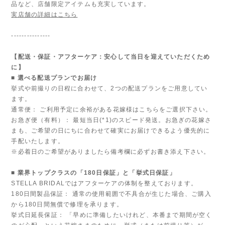
品など、店舗限定アイテムも充実しています。
実店舗の詳細はこちら
---------------
【配送・保証・アフターケア：安心して当日を迎えていただくため
に】
■ 選べる配送プランでお届け
挙式や前撮りの日程に合わせて、2つの配送プランをご用意してい
ます。
通常便： ご利用予定に余裕がある花嫁様はこちらをご選択下さい。
お急ぎ便（有料）： 最短当日(*1)のスピード発送。お急ぎの花嫁さ
まも、ご希望の日にちに合わせて確実にお届けできるよう優先的に
手配いたします。
※必着日のご希望がありましたら備考欄に必ずお書き添え下さい。
■ 業界トップクラスの「180日保証」と「挙式日保証」
STELLA BRIDALではアフターケアの体制を整えております。
180日間製品保証： 通常の使用範囲で不具合が生じた場合、ご購入
から180日間無償で修理を承ります。
挙式日延長保証： 「早めに準備したいけれど、本番まで期間が空く