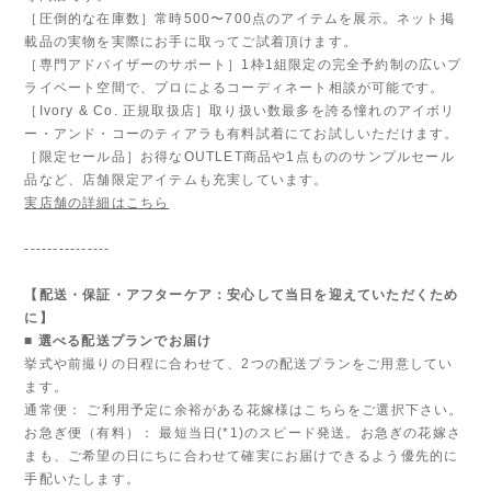
［圧倒的な在庫数］常時500〜700点のアイテムを展示。ネット掲
載品の実物を実際にお手に取ってご試着頂けます。
［専門アドバイザーのサポート］1枠1組限定の完全予約制の広いプ
ライベート空間で、プロによるコーディネート相談が可能です。
［Ivory & Co. 正規取扱店］取り扱い数最多を誇る憧れのアイボリ
ー・アンド・コーのティアラも有料試着にてお試しいただけます。
［限定セール品］お得なOUTLET商品や1点もののサンプルセール
品など、店舗限定アイテムも充実しています。
実店舗の詳細はこちら
---------------
【配送・保証・アフターケア：安心して当日を迎えていただくため
に】
■ 選べる配送プランでお届け
挙式や前撮りの日程に合わせて、2つの配送プランをご用意してい
ます。
通常便： ご利用予定に余裕がある花嫁様はこちらをご選択下さい。
お急ぎ便（有料）： 最短当日(*1)のスピード発送。お急ぎの花嫁さ
まも、ご希望の日にちに合わせて確実にお届けできるよう優先的に
手配いたします。