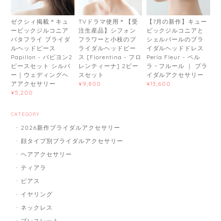
ゼクシィ掲載＊キュ
TVドラマ使用＊【受
【7月の新作】キュー
ービックジルコニア
注生産品】シフォン
ビックジルコニアと
バタフライ ブライダ
フラワーと小枝のブ
シェルパールのブラ
ルヘッドピース
ライダルヘッドピー
イダルヘッドドレス
Papillon - パピヨン2
ス [Florentina - フロ
Perla Fleur - ペル
ピースセット シルバ
レンティーナ] 2ピー
ラ・フルール ｜ ブラ
ー｜ウェディングヘ
スセット
イダルアクセサリー
アアクセサリー
¥9,800
¥13,600
¥5,200
CATEGORY
2026新作ブライダルアクセサリー
顔タイプ別ブライダルアクセサリー
ヘアアクセサリー
ティアラ
ピアス
イヤリング
ネックレス
ブレスレット