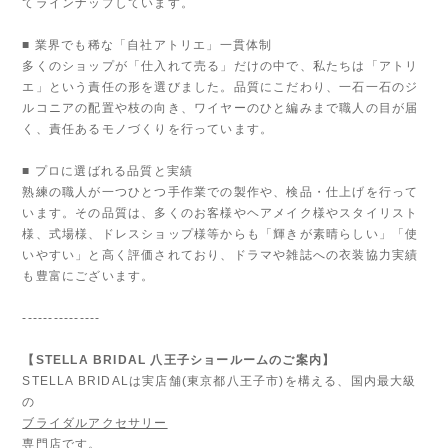
てラインナップしています。
■ 業界でも稀な「自社アトリエ」一貫体制
多くのショップが「仕入れて売る」だけの中で、私たちは「アトリ
エ」という責任の形を選びました。品質にこだわり、一石一石のジ
ルコニアの配置や枝の向き、ワイヤーのひと編みまで職人の目が届
く、責任あるモノづくりを行っています。
■ プロに選ばれる品質と実績
熟練の職人が一つひとつ手作業での製作や、検品・仕上げを行って
います。その品質は、多くのお客様やヘアメイク様やスタイリスト
様、式場様、ドレスショップ様等からも「輝きが素晴らしい」「使
いやすい」と高く評価されており、ドラマや雑誌への衣装協力実績
も豊富にございます。
---------------
【STELLA BRIDAL 八王子ショールームのご案内】
STELLA BRIDALは実店舗(東京都八王子市)を構える、国内最大級
の
ブライダルアクセサリー
専門店です。