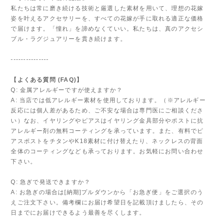
私たちは常に磨き続ける技術と厳選した素材を用いて、理想の花嫁
姿を叶えるアクセサリーを、すべての花嫁が手に取れる適正な価格
で届けます。「憧れ」を諦めなくていい。私たちは、真のアクセシ
ブル・ラグジュアリーを貫き続けます。
---------------
【よくある質問 (FAQ)】
Q: 金属アレルギーですが使えますか？
A: 当店では低アレルギー素材を使用しております。（※アレルギー
反応には個人差があるため、ご不安な場合は専門医にご相談くださ
い）なお、イヤリングやピアスはイヤリング金具部分やポストに抗
アレルギー剤の無料コーティングを承っています。また、有料でピ
アスポストをチタンやK18素材に付け替えたり、ネックレスの背面
全体のコーティングなども承っております。お気軽にお問い合わせ
下さい。
Q: 急ぎで発送できますか？
A: お急ぎの場合は[納期]プルダウンから「お急ぎ便」をご選択のう
えご注文下さい。備考欄にお届け希望日を記載頂けましたら、その
日までにお届けできるよう最善を尽くします。