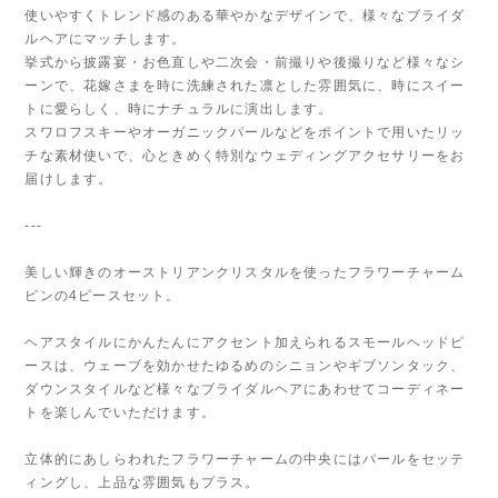
使いやすくトレンド感のある華やかなデザインで、様々なブライダ
ルヘアにマッチします。
挙式から披露宴・お色直しや二次会・前撮りや後撮りなど様々なシ
ーンで、花嫁さまを時に洗練された凛とした雰囲気に、時にスイー
トに愛らしく、時にナチュラルに演出します。
スワロフスキーやオーガニックパールなどをポイントで用いたリッ
チな素材使いで、心ときめく特別なウェディングアクセサリーをお
届けします。
---
美しい輝きのオーストリアンクリスタルを使ったフラワーチャーム
ピンの4ピースセット。
ヘアスタイルにかんたんにアクセント加えられるスモールヘッドピ
ースは、ウェーブを効かせたゆるめのシニョンやギブソンタック、
ダウンスタイルなど様々なブライダルヘアにあわせてコーディネー
トを楽しんでいただけます。
立体的にあしらわれたフラワーチャームの中央にはパールをセッテ
ィングし、上品な雰囲気もプラス。