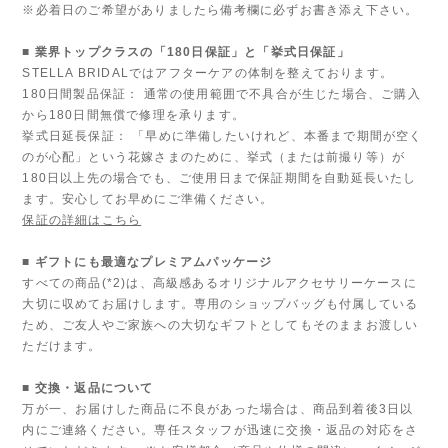
※必着日のご希望がありましたら備考欄に必ずお書き添え下さい。
■ 業界トップクラスの「180日保証」と「挙式日保証」
STELLA BRIDALではアフターケアの体制を整えております。
180日間製品保証： 通常の使用範囲で不具合が生じた場合、ご購入
から180日間無償で修理を承ります。
挙式日延長保証： 「早めに準備したいけれど、本番まで期間が空く
のが心配」という花嫁さまのために、挙式（または前撮り等）が
180日以上先の場合でも、ご使用日まで保証期間を自動延長いたし
ます。安心してお早めにご準備ください。
保証の詳細はこちら
■ ギフトにも最適なプレミアムパッケージ
すべての商品(*2)は、高級感あるオリジナルアクセサリーケースに
大切に収めてお届けします。専用のショップバッグも付属している
ため、ご友人やご家族への大切なギフトとしてもそのままお渡しい
ただけます。
■ 交換・返品について
万が一、お届けした商品に不良があった場合は、商品到着後3日以
内にご連絡ください。専任スタッフが迅速に交換・返品の対応をさ