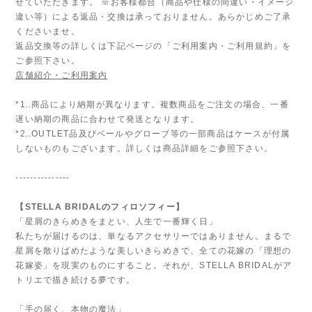
せていただきます。 ※お客様都合（商品や仕様の間違い・イメージ
違い等）による返品・交換は承っておりません。あらかじめご了承
くださいませ。
返品交換等の詳しくは下記ページの「ご利用案内・ご利用規約」を
ご参照下さい。
店舗紹介・ご利用案内
*1..商品により納期が異なります。複数商品をご注文の場合、一番
遅い納期の商品に合わせて発送となります。
*2..OUTLET品及びベールやグローブ等の一部商品はケースが付属
しないものもございます。詳しくは商品詳細をご参照下さい。
---------------
【STELLA BRIDALのフィロソフィー】
「星屑のきらめきをまとい、人生で一番輝く日」
私たちが届けるのは、単なるアクセサリーではありません。まるで
星屑を散りばめたような美しいきらめきで、全ての花嫁の「理想の
花嫁姿」を現実のものにすること。それが、STELLA BRIDALがア
トリエで描き続ける夢です。
「手の届く、本物の魔法」