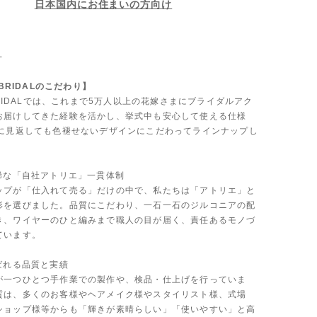
日本国内にお住まいの方向け
-
 BRIDALのこだわり】
 BRIDALでは、これまで5万人以上の花嫁さまにブライダルアク
お届けしてきた経験を活かし、挙式中も安心して使える仕様
後に見返しても色褪せないデザインにこだわってラインナップし
も稀な「自社アトリエ」一貫体制
ップが「仕入れて売る」だけの中で、私たちは「アトリエ」と
形を選びました。品質にこだわり、一石一石のジルコニアの配
き、ワイヤーのひと編みまで職人の目が届く、責任あるモノづ
ています。
ばれる品質と実績
が一つひとつ手作業での製作や、検品・仕上げを行っていま
質は、多くのお客様やヘアメイク様やスタイリスト様、式場
ショップ様等からも「輝きが素晴らしい」「使いやすい」と高