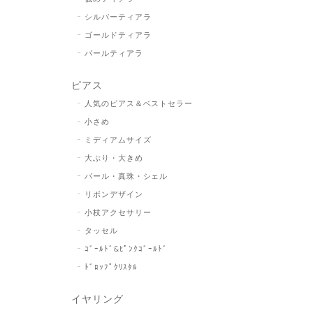
シルバーティアラ
ゴールドティアラ
パールティアラ
ピアス
人気のピアス＆ベストセラー
小さめ
ミディアムサイズ
大ぶり・大きめ
パール・真珠・シェル
リボンデザイン
小枝アクセサリー
タッセル
ｺﾞｰﾙﾄﾞ&ﾋﾟﾝｸｺﾞｰﾙﾄﾞ
ﾄﾞﾛｯﾌﾟｸﾘｽﾀﾙ
イヤリング