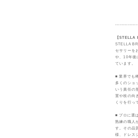
--------------
【STELLA
STELLA
セサリーを
や、10年
ています。
■ 業界で
多くのショ
いう責任の
置や枝の向
くりを行っ
■ プロに選
熟練の職人
す。その品
様、ドレス