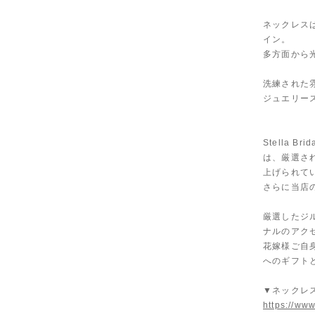
ネックレス
イン。
多方面から
洗練された
ジュエリー
Stella
は、厳選さ
上げられて
さらに当店
厳選したジ
ナルのアク
花嫁様ご自
へのギフト
▼ネックレ
https://www