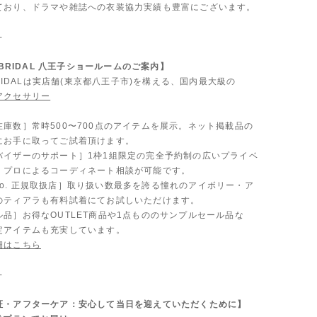
ており、ドラマや雑誌への衣装協力実績も豊富にございます。
-
A BRIDAL 八王子ショールームのご案内】
 BRIDALは実店舗(東京都八王子市)を構える、国内最大級の
アクセサリー
。
在庫数］常時500〜700点のアイテムを展示。ネット掲載品の
にお手に取ってご試着頂けます。
バイザーのサポート］1枠1組限定の完全予約制の広いプライベ
、プロによるコーディネート相談が可能です。
 & Co. 正規取扱店］取り扱い数最多を誇る憧れのアイボリー・ア
のティアラも有料試着にてお試しいただけます。
品］お得なOUTLET商品や1点もののサンプルセール品な
定アイテムも充実しています。
細はこちら
-
証・アフターケア：安心して当日を迎えていただくために】