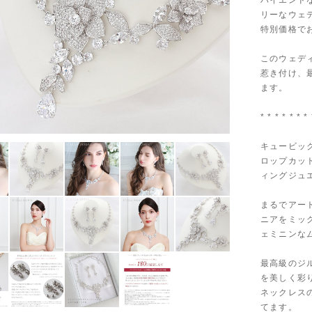
ハイエンド
リーなウェデ
特別価格で
このウェデ
惹き付け、
ます。
* * * * * * * 
キュービッ
ロップカッ
ィングジュ
まるでアー
ニアをミッ
ェミニンな
最高級のジ
を美しく彩
ネックレス
てます。