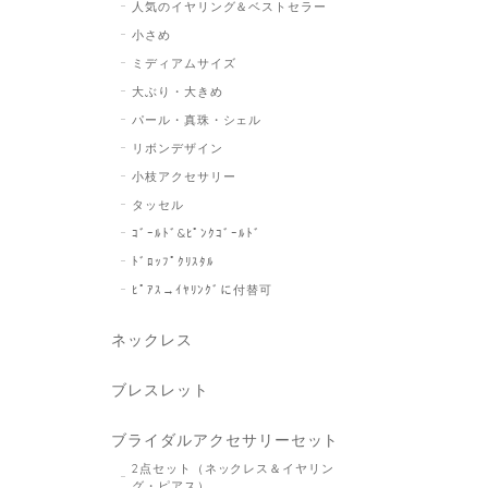
人気のイヤリング＆ベストセラー
小さめ
ミディアムサイズ
大ぶり・大きめ
パール・真珠・シェル
リボンデザイン
小枝アクセサリー
タッセル
ｺﾞｰﾙﾄﾞ&ﾋﾟﾝｸｺﾞｰﾙﾄﾞ
ﾄﾞﾛｯﾌﾟｸﾘｽﾀﾙ
ﾋﾟｱｽ→ｲﾔﾘﾝｸﾞに付替可
ネックレス
ブレスレット
ブライダルアクセサリーセット
2点セット（ネックレス＆イヤリン
グ・ピアス）