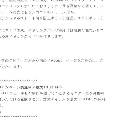
スは上記の表記サイズに加え、約5cmのアジャスターチェーン
コーティング）がついておりますので長さ調整が可能です。ア
チェーンの先にもジルコニアのチャーム付き。
ステンレスポスト。下向き防止キャッチ採用。スペアキャッチ
グはネジバネ式。イヤリングパーツ部分には着脱可能なシリコ
止め用イヤリングカバーが付属します。
ップのご紹介・ご利用案内の「About」ページをご覧の上、ご
いいたします。
**********************
ャンペーン実施中＜最大30％OFF＞
 BRIDALでは、幸せな瞬間を届けてくださるモニター様を募集中
力いただける花嫁さまは、対象アイテムを最大30％OFFの特別
内。
ら
**********************