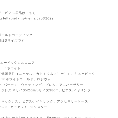
グ・ピアス単品はこちら
.stellabridal.jp/items/57532029
ゴールドコーティング
用はSサイズです
キュービックジルコニア
ー: ホワイト
（低刺激性（ニッケル、カドミウムフリー））、キュービック
、18ホワイトゴールド、ロジウム
ン: パーティ、ウェディング、プロム、アニバーサリー
ネックレス Mサイズ42cm/Sサイズ38cm、ピアス/イヤリング
: ネックレス、ピアスorイヤリング、アクセサリーケース
レス..カニカン+アジャスター