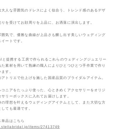
は大人な雰囲気のドレスによく似合う、トレンド感のあるデザ
光りを受けてお顔周りを上品に、お洒落に演出します。
雰囲気で、優雅な曲線が上品さも醸し出す美しいウェディング
スイートです。
 Bridalと提携する工房で作られるこれらのウェディングジュエリー
れた素材を用いて熟練の職人によりひとつひとつ手作業で作り
います。
のアトリエで仕上げを施した国産品質のブライダルアイテム。
ルコニアをたっぷり使った、心ときめくアクセサリーをオリジ
セサリーボックスに入れてお届けします。
身の理想を叶えるウェディングアイテムとして、また大切な方
としても最適です。
ス単品はこちら
.stellabridal.jp/items/27413749