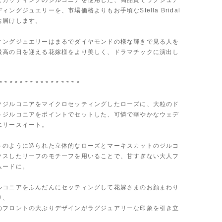
なカッティングのジルコニアを使用した、高品質でラグジュア
ィングジュエリーを、市場価格よりもお手頃なStella Bridal
お届けします。
ィングジュエリーはまるでダイヤモンドの様な輝きで見る人を
最高の日を迎える花嫁様をより美しく、ドラマチックに演出し
* * * * * * * * * * * * * * * *
クジルコニアをマイクロセッティングしたローズに、大粒のド
トジルコニアをポイントでセットした、可憐で華やかなウェデ
エリースイート。
トのように造られた立体的なローズとマーキスカットのジルコ
クスしたリーフのモチーフを用いることで、甘すぎない大人フ
ムードに。
ルコニアをふんだんにセッティングして花嫁さまのお顔まわり
り、
のフロントの大ぶりデザインがラグジュアリーな印象を引き立