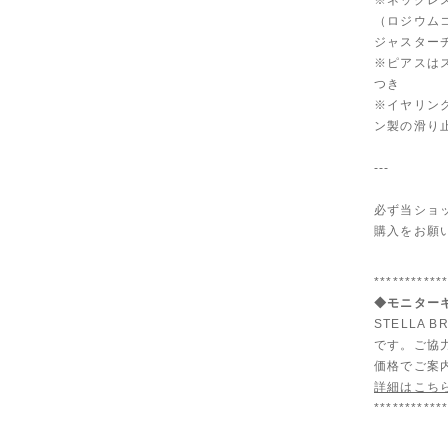
※ネックレ
（ロジウム
ジャスター
※ピアスは
つき
※イヤリン
ン製の滑り
---
必ず当ショ
購入をお願
***********
◆モニターキ
STELLA
です。ご協
価格でご案
詳細はこち
***********