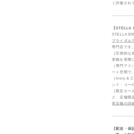
く評価され
--------------
【STELL
STELLA
ブライダル
専門店です
［圧倒的な
実物を実際
［専門アド
ート空間で
［Ivory
ンド・コー
［限定セール
ど、店舗限
実店舗の詳
--------------
【配送・保