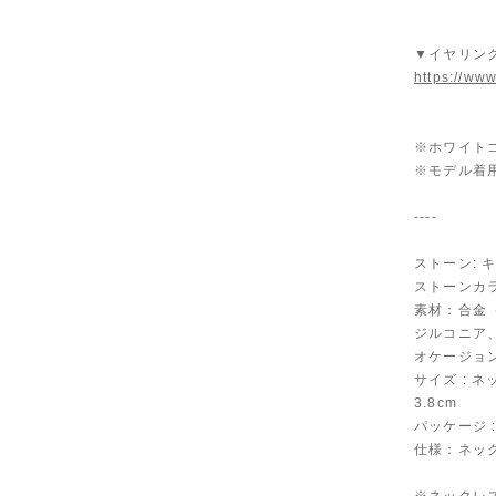
▼イヤリン
https://www
※ホワイト
※モデル着
----
ストーン: 
ストーンカラ
素材：合金
ジルコニア
オケージョ
サイズ : 
3.8cm
パッケージ 
仕様：ネック