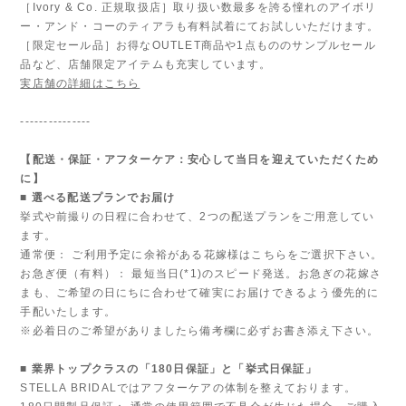
［Ivory & Co. 正規取扱店］取り扱い数最多を誇る憧れのアイボリ
ー・アンド・コーのティアラも有料試着にてお試しいただけます。
［限定セール品］お得なOUTLET商品や1点もののサンプルセール
品など、店舗限定アイテムも充実しています。
実店舗の詳細はこちら
---------------
【配送・保証・アフターケア：安心して当日を迎えていただくため
に】
■ 選べる配送プランでお届け
挙式や前撮りの日程に合わせて、2つの配送プランをご用意してい
ます。
通常便： ご利用予定に余裕がある花嫁様はこちらをご選択下さい。
お急ぎ便（有料）： 最短当日(*1)のスピード発送。お急ぎの花嫁さ
まも、ご希望の日にちに合わせて確実にお届けできるよう優先的に
手配いたします。
※必着日のご希望がありましたら備考欄に必ずお書き添え下さい。
■ 業界トップクラスの「180日保証」と「挙式日保証」
STELLA BRIDALではアフターケアの体制を整えております。