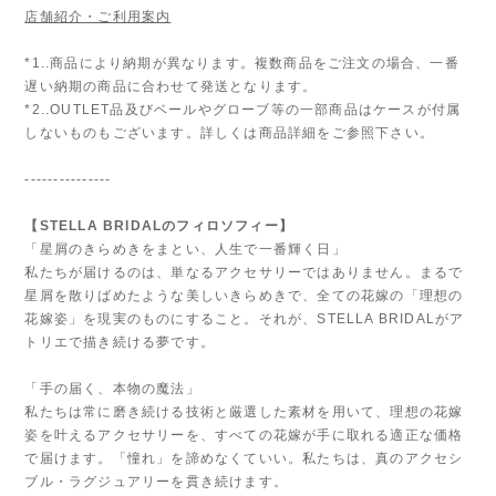
店舗紹介・ご利用案内
*1..商品により納期が異なります。複数商品をご注文の場合、一番
遅い納期の商品に合わせて発送となります。
*2..OUTLET品及びベールやグローブ等の一部商品はケースが付属
しないものもございます。詳しくは商品詳細をご参照下さい。
---------------
【STELLA BRIDALのフィロソフィー】
「星屑のきらめきをまとい、人生で一番輝く日」
私たちが届けるのは、単なるアクセサリーではありません。まるで
星屑を散りばめたような美しいきらめきで、全ての花嫁の「理想の
花嫁姿」を現実のものにすること。それが、STELLA BRIDALがア
トリエで描き続ける夢です。
「手の届く、本物の魔法」
私たちは常に磨き続ける技術と厳選した素材を用いて、理想の花嫁
姿を叶えるアクセサリーを、すべての花嫁が手に取れる適正な価格
で届けます。「憧れ」を諦めなくていい。私たちは、真のアクセシ
ブル・ラグジュアリーを貫き続けます。