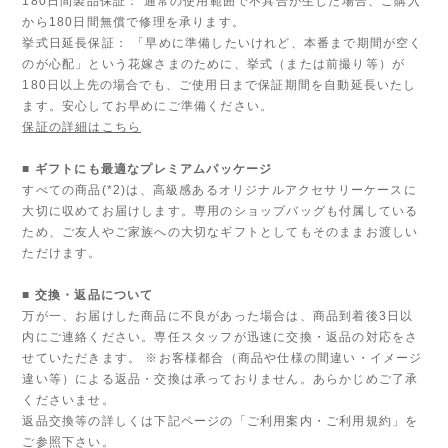
180日間製品保証： 通常の使用範囲で不具合が生じた場合、ご購入
から180日間無償で修理を承ります。
挙式日延長保証： 「早めに準備したいけれど、本番まで期間が空く
のが心配」という花嫁さまのために、挙式（または前撮り等）が
180日以上先の場合でも、ご使用日まで保証期間を自動延長いたし
ます。安心してお早めにご準備ください。
保証の詳細はこちら
■ ギフトにも最適なプレミアムパッケージ
すべての商品(*2)は、高級感あるオリジナルアクセサリーケースに
大切に収めてお届けします。専用のショップバッグも付属している
ため、ご友人やご家族への大切なギフトとしてもそのままお渡しい
ただけます。
■ 交換・返品について
万が一、お届けした商品に不良があった場合は、商品到着後3日以
内にご連絡ください。専任スタッフが迅速に交換・返品の対応をさ
せていただきます。 ※お客様都合（商品や仕様の間違い・イメージ
違い等）による返品・交換は承っておりません。あらかじめご了承
くださいませ。
返品交換等の詳しくは下記ページの「ご利用案内・ご利用規約」を
ご参照下さい。