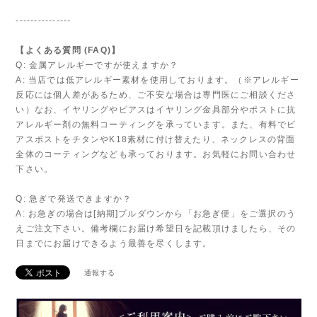
---------------
【よくある質問 (FAQ)】
Q: 金属アレルギーですが使えますか？
A: 当店では低アレルギー素材を使用しております。（※アレルギー
反応には個人差があるため、ご不安な場合は専門医にご相談くださ
い）なお、イヤリングやピアスはイヤリング金具部分やポストに抗
アレルギー剤の無料コーティングを承っています。また、有料でピ
アスポストをチタンやK18素材に付け替えたり、ネックレスの背面
全体のコーティングなども承っております。お気軽にお問い合わせ
下さい。
Q: 急ぎで発送できますか？
A: お急ぎの場合は[納期]プルダウンから「お急ぎ便」をご選択のう
えご注文下さい。備考欄にお届け希望日を記載頂けましたら、その
日までにお届けできるよう最善を尽くします。
通報する