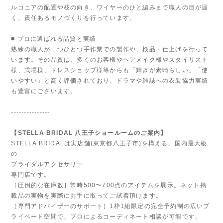
ルコニアの配置や枝の向き、ワイヤーのひと編みまで職人の目が届
く、責任あるモノづくりを行っています。
■ プロに選ばれる品質と実績
熟練の職人が一つひとつ手作業での製作や、検品・仕上げを行って
います。その品質は、多くのお客様やヘアメイク様やスタイリスト
様、式場様、ドレスショップ様等からも「輝きが素晴らしい」「使
いやすい」と高く評価されており、ドラマや雑誌への衣装協力実績
も豊富にございます。
---------------
【STELLA BRIDAL 八王子ショールームのご案内】
STELLA BRIDALは実店舗(東京都八王子市)を構える、国内最大級
の
ブライダルアクセサリー
専門店です。
［圧倒的な在庫数］常時500〜700点のアイテムを展示。ネット掲
載品の実物を実際にお手に取ってご試着頂けます。
［専門アドバイザーのサポート］1枠1組限定の完全予約制の広いプ
ライベート空間で、プロによるコーディネート相談が可能です。