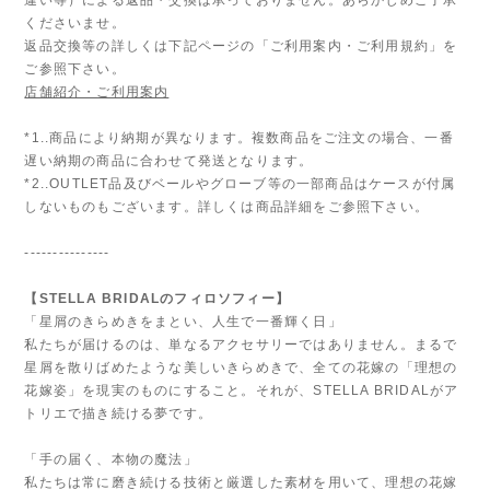
くださいませ。
返品交換等の詳しくは下記ページの「ご利用案内・ご利用規約」を
ご参照下さい。
店舗紹介・ご利用案内
*1..商品により納期が異なります。複数商品をご注文の場合、一番
遅い納期の商品に合わせて発送となります。
*2..OUTLET品及びベールやグローブ等の一部商品はケースが付属
しないものもございます。詳しくは商品詳細をご参照下さい。
---------------
【STELLA BRIDALのフィロソフィー】
「星屑のきらめきをまとい、人生で一番輝く日」
私たちが届けるのは、単なるアクセサリーではありません。まるで
星屑を散りばめたような美しいきらめきで、全ての花嫁の「理想の
花嫁姿」を現実のものにすること。それが、STELLA BRIDALがア
トリエで描き続ける夢です。
「手の届く、本物の魔法」
私たちは常に磨き続ける技術と厳選した素材を用いて、理想の花嫁