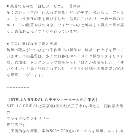
■ 業界でも稀な「自社アトリエ」一貫体制
多くのショップが「仕入れて売る」だけの中で、私たちは「アトリ
エ」という責任の形を選びました。品質にこだわり、一石一石のジ
ルコニアの配置や枝の向き、ワイヤーのひと編みまで職人の目が届
く、責任あるモノづくりを行っています。
■ プロに選ばれる品質と実績
熟練の職人が一つひとつ手作業での製作や、検品・仕上げを行って
います。その品質は、多くのお客様やヘアメイク様やスタイリスト
様、式場様、ドレスショップ様等からも「輝きが素晴らしい」「使
いやすい」と高く評価されており、ドラマや雑誌への衣装協力実績
も豊富にございます。
---------------
【STELLA BRIDAL 八王子ショールームのご案内】
STELLA BRIDALは実店舗(東京都八王子市)を構える、国内最大級
の
ブライダルアクセサリー
専門店です。
［圧倒的な在庫数］常時500〜700点のアイテムを展示。ネット掲