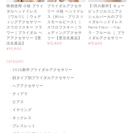
映画使用 小枝 ブライ
ブライダルアクセサ
【7月の新作】キュー
ダルヘッドドレス
リー 小枝 ヘッドドレ
ビックジルコニアと
［ワルツ］｜ウェデ
ス［Bliss - ブリス II
シェルパールのブラ
ィングアクセサリー
スモールピース］｜
イダルヘッドドレス
スワロフスキー フラ
スワロフスキー｜ウ
Perla Fleur - ペル
ワー｜ブライダル ヘ
ェディングアクセサ
ラ・フルール ｜ ブラ
アアクセサリー【受
リー【受注生産品】
イダルアクセサリー
注生産品】
¥12,800
¥13,600
¥13,900
CATEGORY
2026新作ブライダルアクセサリー
顔タイプ別ブライダルアクセサリー
ヘアアクセサリー
ティアラ
ピアス
イヤリング
ネックレス
ブレスレット