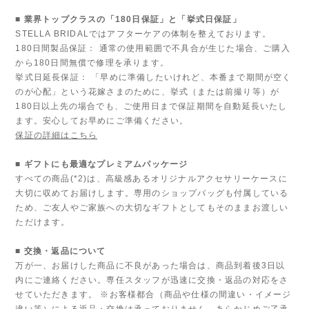
■ 業界トップクラスの「180日保証」と「挙式日保証」
STELLA BRIDALではアフターケアの体制を整えております。
180日間製品保証： 通常の使用範囲で不具合が生じた場合、ご購入
から180日間無償で修理を承ります。
挙式日延長保証： 「早めに準備したいけれど、本番まで期間が空く
のが心配」という花嫁さまのために、挙式（または前撮り等）が
180日以上先の場合でも、ご使用日まで保証期間を自動延長いたし
ます。安心してお早めにご準備ください。
保証の詳細はこちら
■ ギフトにも最適なプレミアムパッケージ
すべての商品(*2)は、高級感あるオリジナルアクセサリーケースに
大切に収めてお届けします。専用のショップバッグも付属している
ため、ご友人やご家族への大切なギフトとしてもそのままお渡しい
ただけます。
■ 交換・返品について
万が一、お届けした商品に不良があった場合は、商品到着後3日以
内にご連絡ください。専任スタッフが迅速に交換・返品の対応をさ
せていただきます。 ※お客様都合（商品や仕様の間違い・イメージ
違い等）による返品・交換は承っておりません。あらかじめご了承