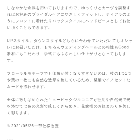
しなやかな金属を用いておりますので、ゆっくりとカーヴを調整す
ればお好みのブライダルヘアにやさしくフィットし、ティアラのよ
うにフロントに着けたりバックスタイルにヘッドピースとしてお使
い頂くこともできます。
UPスタイル、ダウンスタイルどちらに合わせていただいてもオシャ
レにお召いただけ、もちろんウェディングベールとの相性もGood.
素材にもこだわり、挙式にもふさわしい仕上がりとなっておりま
す。
フローラルモチーフでも印象が甘くなりすぎないのは、枝の1つ1つ
や葉の一枚にも自然な造形を施しているため、繊細でイノセントな
ムードを漂わせます。
全体に散りばめられたキュービックジルコニアが照明や自然光で光
を浴びて七色の光彩で眩しくきらめき、花嫁様のお顔まわりを美し
く彩ります。
※2021/05/26一部仕様改定
----