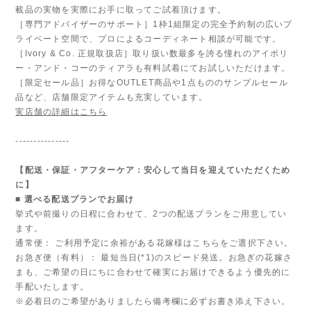
載品の実物を実際にお手に取ってご試着頂けます。
［専門アドバイザーのサポート］1枠1組限定の完全予約制の広いプ
ライベート空間で、プロによるコーディネート相談が可能です。
［Ivory & Co. 正規取扱店］取り扱い数最多を誇る憧れのアイボリ
ー・アンド・コーのティアラも有料試着にてお試しいただけます。
［限定セール品］お得なOUTLET商品や1点もののサンプルセール
品など、店舗限定アイテムも充実しています。
実店舗の詳細はこちら
---------------
【配送・保証・アフターケア：安心して当日を迎えていただくため
に】
■ 選べる配送プランでお届け
挙式や前撮りの日程に合わせて、2つの配送プランをご用意してい
ます。
通常便： ご利用予定に余裕がある花嫁様はこちらをご選択下さい。
お急ぎ便（有料）： 最短当日(*1)のスピード発送。お急ぎの花嫁さ
まも、ご希望の日にちに合わせて確実にお届けできるよう優先的に
手配いたします。
※必着日のご希望がありましたら備考欄に必ずお書き添え下さい。