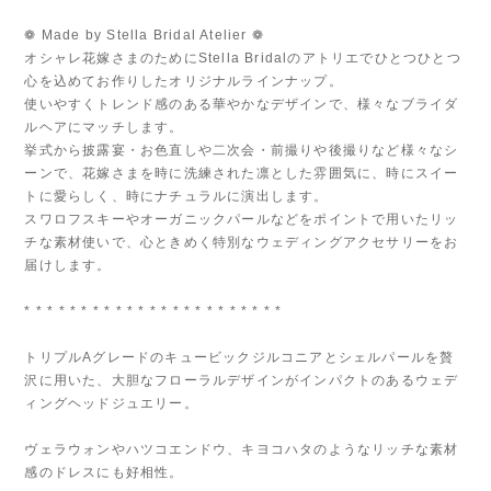
❁ Made by Stella Bridal Atelier ❁
オシャレ花嫁さまのためにStella Bridalのアトリエでひとつひとつ
心を込めてお作りしたオリジナルラインナップ。
使いやすくトレンド感のある華やかなデザインで、様々なブライダ
ルヘアにマッチします。
挙式から披露宴・お色直しや二次会・前撮りや後撮りなど様々なシ
ーンで、花嫁さまを時に洗練された凛とした雰囲気に、時にスイー
トに愛らしく、時にナチュラルに演出します。
スワロフスキーやオーガニックパールなどをポイントで用いたリッ
チな素材使いで、心ときめく特別なウェディングアクセサリーをお
届けします。
* * * * * * * * * * * * * * * * * * * * * * *
トリプルAグレードのキュービックジルコニアとシェルパールを贅
沢に用いた、大胆なフローラルデザインがインパクトのあるウェデ
ィングヘッドジュエリー。
ヴェラウォンやハツコエンドウ、キヨコハタのようなリッチな素材
感のドレスにも好相性。