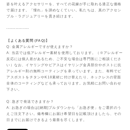
姿を叶えるアクセサリーを、すべての花嫁が手に取れる適正な価格
で届けます。「憧れ」を諦めなくていい。私たちは、真のアクセシ
ブル・ラグジュアリーを貫き続けます。
---------------
【よくある質問 (FAQ)】
Q: 金属アレルギーですが使えますか？
A: 当店では低アレルギー素材を使用しております。（※アレルギー
反応には個人差があるため、ご不安な場合は専門医にご相談くださ
い）なお、イヤリングやピアスはイヤリング金具部分やポストに抗
アレルギー剤の無料コーティングを承っています。また、有料でピ
アスポストをチタンやK18素材に付け替えたり、ネックレスの背面
全体のコーティングなども承っております。お気軽にお問い合わせ
下さい。
Q: 急ぎで発送できますか？
A: お急ぎの場合は[納期]プルダウンから「お急ぎ便」をご選択のう
えご注文下さい。備考欄にお届け希望日を記載頂けましたら、その
日までにお届けできるよう最善を尽くします。