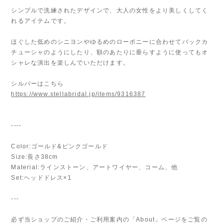
シンプルで洗練されたデザインで、大人の女性をより美しくしてく
れるアイテムです。
ほぐした低めのシニヨンやゆるめのローポニーに合わせてバックカ
チューシャのようにしたり、額のあたりに垂らすように使ってもオ
シャレな演出を楽しんでいただけます。
シルバーはこちら
https://www.stellabridal.jp/items/9316387
----
Color:ゴールド&ピンクゴールド
Size:長さ38cm
Material:ラインストーン、アートワイヤー、コーム、他
Set:ヘッドドレス×1
---
必ず当ショップのご紹介・ご利用案内の「About」ページをご覧の