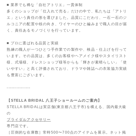
■ 業界でも稀な「自社アトリエ」一貫体制
多くのショップが「仕入れて売る」だけの中で、私たちは「アトリ
エ」という責任の形を選びました。品質にこだわり、一石一石のジ
ルコニアの配置や枝の向き、ワイヤーのひと編みまで職人の目が届
く、責任あるモノづくりを行っています。
■ プロに選ばれる品質と実績
熟練の職人が一つひとつ手作業での製作や、検品・仕上げを行って
います。その品質は、多くのお客様やヘアメイク様やスタイリスト
様、式場様、ドレスショップ様等からも「輝きが素晴らしい」「使
いやすい」と高く評価されており、ドラマや雑誌への衣装協力実績
も豊富にございます。
---------------
【STELLA BRIDAL 八王子ショールームのご案内】
STELLA BRIDALは実店舗(東京都八王子市)を構える、国内最大級
の
ブライダルアクセサリー
専門店です。
［圧倒的な在庫数］常時500〜700点のアイテムを展示。ネット掲