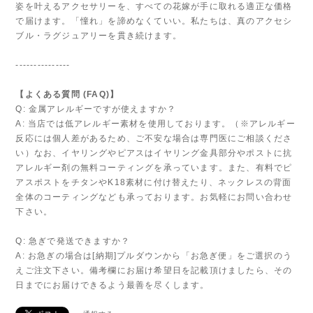
姿を叶えるアクセサリーを、すべての花嫁が手に取れる適正な価格
で届けます。「憧れ」を諦めなくていい。私たちは、真のアクセシ
ブル・ラグジュアリーを貫き続けます。
---------------
【よくある質問 (FAQ)】
Q: 金属アレルギーですが使えますか？
A: 当店では低アレルギー素材を使用しております。（※アレルギー
反応には個人差があるため、ご不安な場合は専門医にご相談くださ
い）なお、イヤリングやピアスはイヤリング金具部分やポストに抗
アレルギー剤の無料コーティングを承っています。また、有料でピ
アスポストをチタンやK18素材に付け替えたり、ネックレスの背面
全体のコーティングなども承っております。お気軽にお問い合わせ
下さい。
Q: 急ぎで発送できますか？
A: お急ぎの場合は[納期]プルダウンから「お急ぎ便」をご選択のう
えご注文下さい。備考欄にお届け希望日を記載頂けましたら、その
日までにお届けできるよう最善を尽くします。