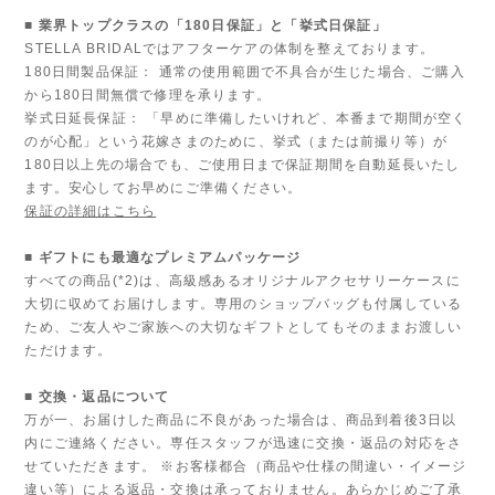
■ 業界トップクラスの「180日保証」と「挙式日保証」
STELLA BRIDALではアフターケアの体制を整えております。
180日間製品保証： 通常の使用範囲で不具合が生じた場合、ご購入
から180日間無償で修理を承ります。
挙式日延長保証： 「早めに準備したいけれど、本番まで期間が空く
のが心配」という花嫁さまのために、挙式（または前撮り等）が
180日以上先の場合でも、ご使用日まで保証期間を自動延長いたし
ます。安心してお早めにご準備ください。
保証の詳細はこちら
■ ギフトにも最適なプレミアムパッケージ
すべての商品(*2)は、高級感あるオリジナルアクセサリーケースに
大切に収めてお届けします。専用のショップバッグも付属している
ため、ご友人やご家族への大切なギフトとしてもそのままお渡しい
ただけます。
■ 交換・返品について
万が一、お届けした商品に不良があった場合は、商品到着後3日以
内にご連絡ください。専任スタッフが迅速に交換・返品の対応をさ
せていただきます。 ※お客様都合（商品や仕様の間違い・イメージ
違い等）による返品・交換は承っておりません。あらかじめご了承