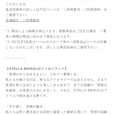
くださいませ。
返品交換等の詳しくは下記ページの「ご利用案内・ご利用規約」を
ご参照下さい。
店舗紹介・ご利用案内
*1..商品により納期が異なります。複数商品をご注文の場合、一番
遅い納期の商品に合わせて発送となります。
*2..OUTLET品及びベールやグローブ等の一部商品はケースが付属
しないものもございます。詳しくは商品詳細をご参照下さい。
---------------
【STELLA BRIDALのフィロソフィー】
「星屑のきらめきをまとい、人生で一番輝く日」
私たちが届けるのは、単なるアクセサリーではありません。まるで
星屑を散りばめたような美しいきらめきで、全ての花嫁の「理想の
花嫁姿」を現実のものにすること。それが、STELLA BRIDALがア
トリエで描き続ける夢です。
「手の届く、本物の魔法」
私たちは常に磨き続ける技術と厳選した素材を用いて、理想の花嫁