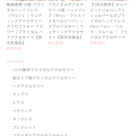
映画使用 小枝 ブライ
ブライダルアクセサ
【7月の新作】キュー
ダルヘッドドレス
リー 小枝 ヘッドドレ
ビックジルコニアと
［ワルツ］｜ウェデ
ス［Bliss - ブリス II
シェルパールのブラ
ィングアクセサリー
スモールピース］｜
イダルヘッドドレス
スワロフスキー フラ
スワロフスキー｜ウ
Perla Fleur - ペル
ワー｜ブライダル ヘ
ェディングアクセサ
ラ・フルール ｜ ブラ
アアクセサリー【受
リー【受注生産品】
イダルアクセサリー
注生産品】
¥12,800
¥13,600
¥13,900
CATEGORY
2026新作ブライダルアクセサリー
顔タイプ別ブライダルアクセサリー
ヘアアクセサリー
ティアラ
ピアス
イヤリング
ネックレス
ブレスレット
ブライダルアクセサリーセット