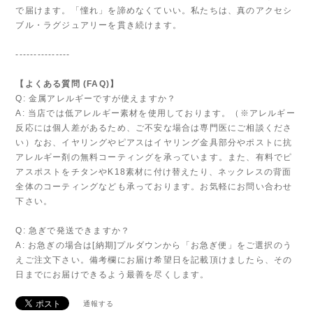
で届けます。「憧れ」を諦めなくていい。私たちは、真のアクセシ
ブル・ラグジュアリーを貫き続けます。
---------------
【よくある質問 (FAQ)】
Q: 金属アレルギーですが使えますか？
A: 当店では低アレルギー素材を使用しております。（※アレルギー
反応には個人差があるため、ご不安な場合は専門医にご相談くださ
い）なお、イヤリングやピアスはイヤリング金具部分やポストに抗
アレルギー剤の無料コーティングを承っています。また、有料でピ
アスポストをチタンやK18素材に付け替えたり、ネックレスの背面
全体のコーティングなども承っております。お気軽にお問い合わせ
下さい。
Q: 急ぎで発送できますか？
A: お急ぎの場合は[納期]プルダウンから「お急ぎ便」をご選択のう
えご注文下さい。備考欄にお届け希望日を記載頂けましたら、その
日までにお届けできるよう最善を尽くします。
通報する