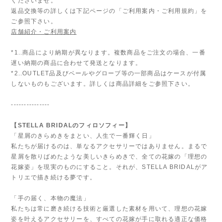
くださいませ。
返品交換等の詳しくは下記ページの「ご利用案内・ご利用規約」を
ご参照下さい。
店舗紹介・ご利用案内
*1..商品により納期が異なります。複数商品をご注文の場合、一番
遅い納期の商品に合わせて発送となります。
*2..OUTLET品及びベールやグローブ等の一部商品はケースが付属
しないものもございます。詳しくは商品詳細をご参照下さい。
---------------
【STELLA BRIDALのフィロソフィー】
「星屑のきらめきをまとい、人生で一番輝く日」
私たちが届けるのは、単なるアクセサリーではありません。まるで
星屑を散りばめたような美しいきらめきで、全ての花嫁の「理想の
花嫁姿」を現実のものにすること。それが、STELLA BRIDALがア
トリエで描き続ける夢です。
「手の届く、本物の魔法」
私たちは常に磨き続ける技術と厳選した素材を用いて、理想の花嫁
姿を叶えるアクセサリーを、すべての花嫁が手に取れる適正な価格