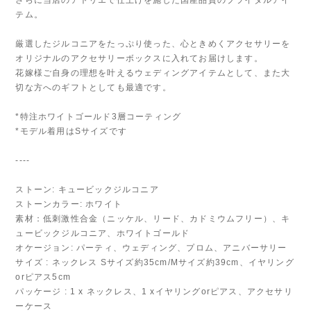
さらに当店のアトリエで仕上げを施した国産品質のブライダルアイ
テム。
厳選したジルコニアをたっぷり使った、心ときめくアクセサリーを
オリジナルのアクセサリーボックスに入れてお届けします。
花嫁様ご自身の理想を叶えるウェディングアイテムとして、また大
切な方へのギフトとしても最適です。
*特注ホワイトゴールド3層コーティング
*モデル着用はSサイズです
----
ストーン: キュービックジルコニア
ストーンカラー: ホワイト
素材：低刺激性合金（ニッケル、リード、カドミウムフリー）、キ
ュービックジルコニア、ホワイトゴールド
オケージョン: パーティ、ウェディング、プロム、アニバーサリー
サイズ : ネックレス Sサイズ約35cm/Mサイズ約39cm、イヤリング
orピアス5cm
パッケージ : 1 x ネックレス、1 xイヤリングorピアス、アクセサリ
ーケース