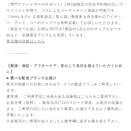
［専門アドバイザーのサポート］1枠1組限定の完全予約制の広いプ
ライベート空間で、プロによるコーディネート相談が可能です。
［Ivory & Co. 正規取扱店］取り扱い数最多を誇る憧れのアイボリ
ー・アンド・コーのティアラも有料試着にてお試しいただけます。
［限定セール品］お得なOUTLET商品や1点もののサンプルセール
品など、店舗限定アイテムも充実しています。
実店舗の詳細はこちら
---------------
【配送・保証・アフターケア：安心して当日を迎えていただくため
に】
■ 選べる配送プランでお届け
挙式や前撮りの日程に合わせて、2つの配送プランをご用意してい
ます。
通常便： ご利用予定に余裕がある花嫁様はこちらをご選択下さい。
お急ぎ便（有料）： 最短当日(*1)のスピード発送。お急ぎの花嫁さ
まも、ご希望の日にちに合わせて確実にお届けできるよう優先的に
手配いたします。
※必着日のご希望がありましたら備考欄に必ずお書き添え下さい。