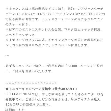
※ネックレスは上記の表記サイズに加え、約5cmのアジャスターチ
ェーン（１８KGまたはロジウムコーティング）がついておりますの
で長さ調整が可能です。アジャスターチェーンの先にもジルコニア
のチャーム付き。
※ピアスのポストはステンレス合金製。下向き防止キャッチ採用。
スペアキャッチつき
※イヤリングはネジバネ式。イヤリングパーツ部分には着脱可能な
シリコン製の滑り止め用イヤリングカバーが付属します。
---
必ず当ショップのご紹介・ご利用案内の「About」ページをご覧の
上、ご購入をお願いいたします。
*********************************
◆モニターキャンペーン実施中＜最大30％OFF＞
STELLA BRIDALでは、幸せな瞬間を届けてくださるモニター様を
募集中です。ご協力いただける花嫁さまは、対象アイテムを最大
30％OFFの特別価格でご案内。
詳細はこちら