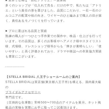
■ 業界でも稀な「自社アトリエ」一貫体制
多くのショップが「仕入れて売る」だけの中で、私たちは「アトリ
エ」という責任の形を選びました。品質にこだわり、一石一石のジ
ルコニアの配置や枝の向き、ワイヤーのひと編みまで職人の目が届
く、責任あるモノづくりを行っています。
■ プロに選ばれる品質と実績
熟練の職人が一つひとつ手作業での製作や、検品・仕上げを行って
います。その品質は、多くのお客様やヘアメイク様やスタイリスト
様、式場様、ドレスショップ様等からも「輝きが素晴らしい」「使
いやすい」と高く評価されており、ドラマや雑誌への衣装協力実績
も豊富にございます。
---------------
【STELLA BRIDAL 八王子ショールームのご案内】
STELLA BRIDALは実店舗(東京都八王子市)を構える、国内最大級
の
ブライダルアクセサリー
専門店です。
［圧倒的な在庫数］常時500〜700点のアイテムを展示。ネット掲
載品の実物を実際にお手に取ってご試着頂けます。