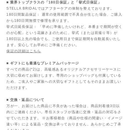
■ 業界トップクラスの「180日保証」と「挙式日保証」
STELLA BRIDALではアフターケアの体制を整えております。
180日間製品保証： 通常の使用範囲で不具合が生じた場合、ご購入
から180日間無償で修理を承ります。
挙式日延長保証： 「早めに準備したいけれど、本番まで期間が空く
のが心配」という花嫁さまのために、挙式（または前撮り等）が
180日以上先の場合でも、ご使用日まで保証期間を自動延長いたし
ます。安心してお早めにご準備ください。
保証の詳細はこちら
■ ギフトにも最適なプレミアムパッケージ
すべての商品(*2)は、高級感あるオリジナルアクセサリーケースに
大切に収めてお届けします。専用のショップバッグも付属している
ため、ご友人やご家族への大切なギフトとしてもそのままお渡しい
ただけます。
■ 交換・返品について
万が一、お届けした商品に不良があった場合は、商品到着後3日以
内にご連絡ください。専任スタッフが迅速に交換・返品の対応をさ
せていただきます。 ※お客様都合（商品や仕様の間違い・イメージ
違い等）による返品・交換は承っておりません。あらかじめご了承