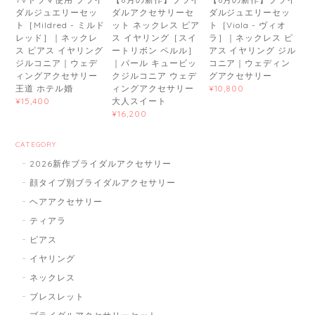
ダルジュエリーセッ
ダルアクセサリーセ
ダルジュエリーセッ
ト［Mildred - ミルド
ット ネックレス ピア
ト［Viola - ヴィオ
レッド］｜ネックレ
ス イヤリング［スイ
ラ］｜ネックレス ピ
ス ピアス イヤリング
ートリボン ペルル］
アス イヤリング ジル
ジルコニア｜ウェデ
｜パール キュービッ
コニア｜ウェディン
ィングアクセサリー
クジルコニア ウェデ
グアクセサリー
王道 ホテル婚
ィングアクセサリー
¥10,800
大人スイート
¥15,400
¥16,200
CATEGORY
2026新作ブライダルアクセサリー
顔タイプ別ブライダルアクセサリー
ヘアアクセサリー
ティアラ
ピアス
イヤリング
ネックレス
ブレスレット