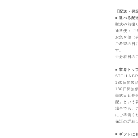
【配送・保
■ 選べる配
挙式や前撮
通常便： 
お急ぎ便（有
ご希望の日
す。
※必着日の
■ 業界トッ
STELLA
180日間
180日間無
挙式日延長
配」という
場合でも、
にご準備く
保証の詳細
■ ギフト