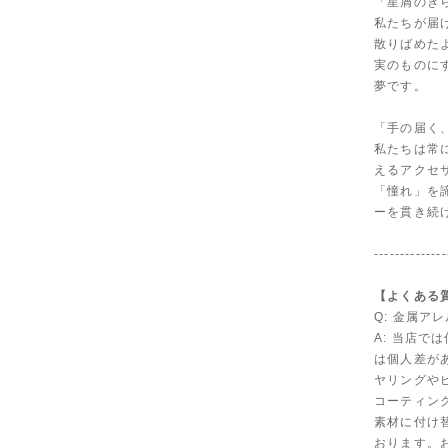
「星屑のき
私たちが届
散りばめた
実のものにす
夢です。
「手の届く
私たちは常
えるアクセ
「憧れ」を
ーを貫き続
--------------
【よくある質問
Q: 金属ア
A: 当店
は個人差が
ヤリングや
コーティン
素材に付け
おります。