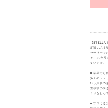
--------------
【STELLA
STELLA
セサリーを
や、10年
ています。
■ 業界で
多くのショ
いう責任の
置や枝の向
くりを行っ
■ プロに選