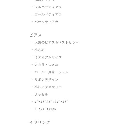
シルバーティアラ
ゴールドティアラ
パールティアラ
ピアス
人気のピアス＆ベストセラー
小さめ
ミディアムサイズ
大ぶり・大きめ
パール・真珠・シェル
リボンデザイン
小枝アクセサリー
タッセル
ｺﾞｰﾙﾄﾞ&ﾋﾟﾝｸｺﾞｰﾙﾄﾞ
ﾄﾞﾛｯﾌﾟｸﾘｽﾀﾙ
イヤリング