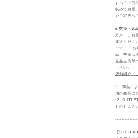
すべての商
収めてお届
やご家族へ
■ 交換・返
万が一、お
連絡くださ
ます。 ※
品・交換は
返品交換等
下さい。
店舗紹介・
*1..商
期の商品に
*2..OU
ものもござ
--------------
【STELLA