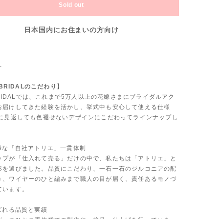
Sold out
日本国内にお住まいの方向け
-
 BRIDALのこだわり】
 BRIDALでは、これまで5万人以上の花嫁さまにブライダルアク
お届けしてきた経験を活かし、挙式中も安心して使える仕様
後に見返しても色褪せないデザインにこだわってラインナップし
も稀な「自社アトリエ」一貫体制
ップが「仕入れて売る」だけの中で、私たちは「アトリエ」と
形を選びました。品質にこだわり、一石一石のジルコニアの配
き、ワイヤーのひと編みまで職人の目が届く、責任あるモノづ
ています。
ばれる品質と実績