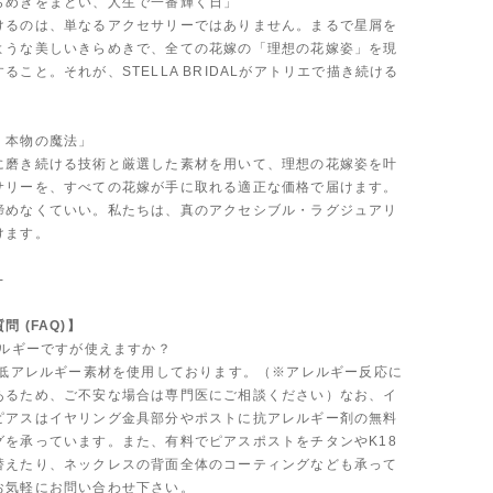
らめきをまとい、人生で一番輝く日」
けるのは、単なるアクセサリーではありません。まるで星屑を
ような美しいきらめきで、全ての花嫁の「理想の花嫁姿」を現
ること。それが、STELLA BRIDALがアトリエで描き続ける
、本物の魔法」
に磨き続ける技術と厳選した素材を用いて、理想の花嫁姿を叶
サリーを、すべての花嫁が手に取れる適正な価格で届けます。
諦めなくていい。私たちは、真のアクセシブル・ラグジュアリ
けます。
-
 (FAQ)】
レルギーですが使えますか？
では低アレルギー素材を使用しております。（※アレルギー反応に
あるため、ご不安な場合は専門医にご相談ください）なお、イ
ピアスはイヤリング金具部分やポストに抗アレルギー剤の無料
グを承っています。また、有料でピアスポストをチタンやK18
替えたり、ネックレスの背面全体のコーティングなども承って
お気軽にお問い合わせ下さい。