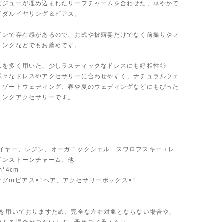
ビジューが埋め込まれたリーフチャームを合わせた、華やかで
イダルイヤリング＆ピアス。
インで存在感があるので、お式や披露宴だけでなく前撮りやフ
ィングなどでもお薦めです。
スを多く用いた、少しラスティックなドレスにも好相性◎
様々なドレスやアクセサリーに合わせやすく、ナチュラルウェ
リゾートウェディング、春や夏のウェディングなどにもぴった
ィングアクセサリーです。
al:ワイヤー、レジン、オーガニックシェル、スワロフスキーエレ
インストーンチャーム、他
*4cm
リングorピアス×1ペア、アクセサリーボックス×1
材を用いておりますため、完全な左右対象とならない場合や、