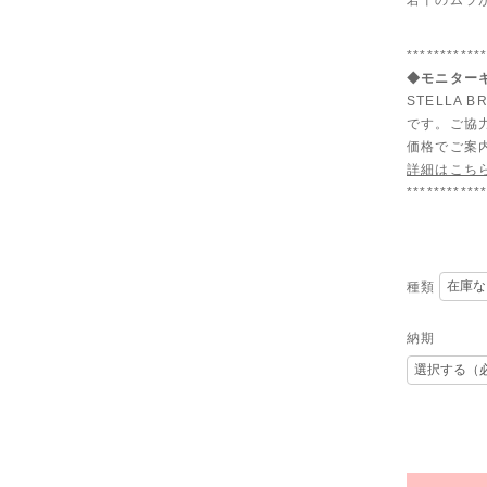
若干のムラ
***********
◆モニターキ
STELLA
です。ご協
価格でご案
詳細はこち
***********
種類
納期