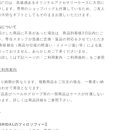
品(*2)は、高級感あるオリジナルアクセサリーケースに大切に
けします。専用のショップバッグも付属しているため、ご友人
の大切なギフトとしてもそのままお渡しいただけます。
品について
届けした商品に不良があった場合は、商品到着後3日以内にご
い。専任スタッフが迅速に交換・返品の対応をさせていただき
お客様都合（商品や仕様の間違い・イメージ違い等）による返
承っておりません。あらかじめご了承くださいませ。
の詳しくは下記ページの「ご利用案内・ご利用規約」をご参照
ご利用案内
品により納期が異なります。複数商品をご注文の場合、一番遅い納
合わせて発送となります。
TLET品及びベールやグローブ等の一部商品はケースが付属しない
います。詳しくは商品詳細をご参照下さい。
-
 BRIDALのフィロソフィー】