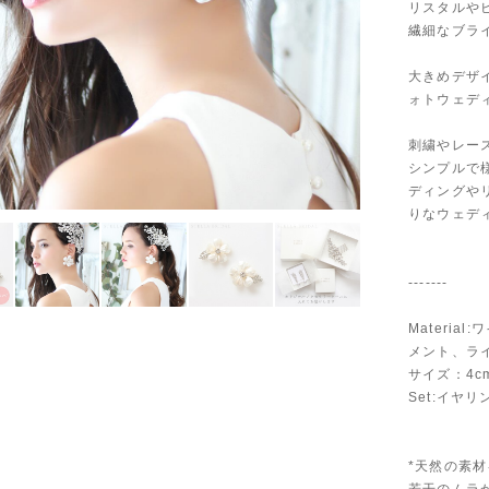
リスタルや
繊細なブラ
大きめデザ
ォトウェデ
刺繍やレー
シンプルで
ディングや
りなウェデ
-------
Materi
メント、ラ
サイズ：4cm
Set:イヤ
*天然の素