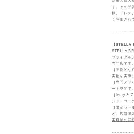
熟練の職人
す。その品
様、ドレス
く評価され
--------------
【STELL
STELLA
ブライダル
専門店です
［圧倒的な
実物を実際
［専門アド
ート空間で
［Ivory
ンド・コー
［限定セール
ど、店舗限
実店舗の詳
--------------