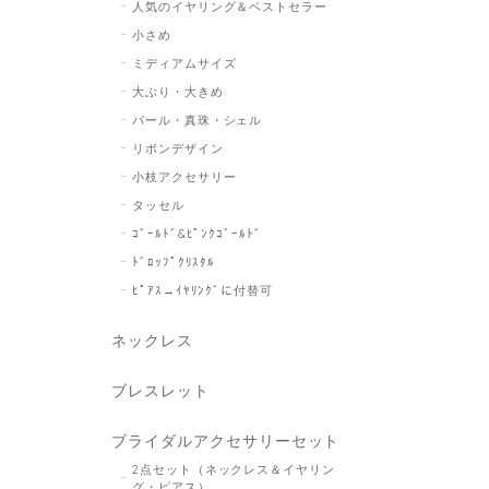
人気のイヤリング＆ベストセラー
小さめ
ミディアムサイズ
大ぶり・大きめ
パール・真珠・シェル
リボンデザイン
小枝アクセサリー
タッセル
ｺﾞｰﾙﾄﾞ&ﾋﾟﾝｸｺﾞｰﾙﾄﾞ
ﾄﾞﾛｯﾌﾟｸﾘｽﾀﾙ
ﾋﾟｱｽ→ｲﾔﾘﾝｸﾞに付替可
ネックレス
ブレスレット
ブライダルアクセサリーセット
2点セット（ネックレス＆イヤリン
グ・ピアス）