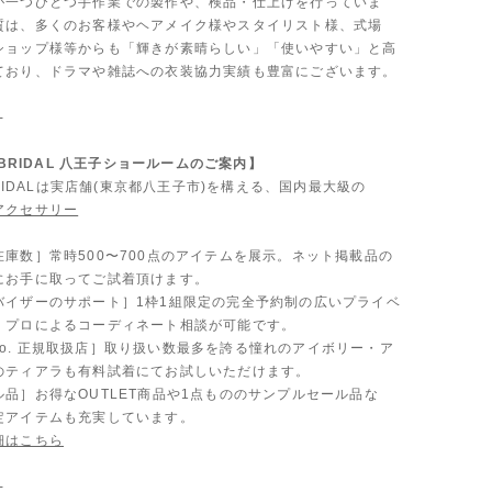
が一つひとつ手作業での製作や、検品・仕上げを行っていま
質は、多くのお客様やヘアメイク様やスタイリスト様、式場
ショップ様等からも「輝きが素晴らしい」「使いやすい」と高
ており、ドラマや雑誌への衣装協力実績も豊富にございます。
-
A BRIDAL 八王子ショールームのご案内】
 BRIDALは実店舗(東京都八王子市)を構える、国内最大級の
アクセサリー
。
在庫数］常時500〜700点のアイテムを展示。ネット掲載品の
にお手に取ってご試着頂けます。
バイザーのサポート］1枠1組限定の完全予約制の広いプライベ
、プロによるコーディネート相談が可能です。
 & Co. 正規取扱店］取り扱い数最多を誇る憧れのアイボリー・ア
のティアラも有料試着にてお試しいただけます。
品］お得なOUTLET商品や1点もののサンプルセール品な
定アイテムも充実しています。
細はこちら
-