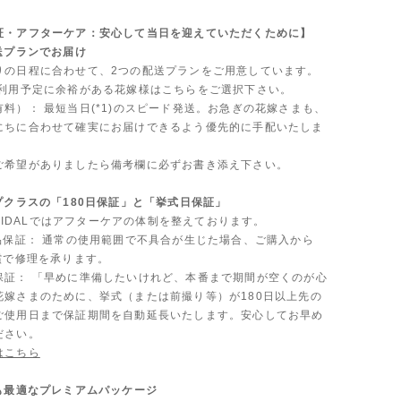
証・アフターケア：安心して当日を迎えていただくために】
送プランでお届け
りの日程に合わせて、2つの配送プランをご用意しています。
ご利用予定に余裕がある花嫁様はこちらをご選択下さい。
料）： 最短当日(*1)のスピード発送。お急ぎの花嫁さまも、
にちに合わせて確実にお届けできるよう優先的に手配いたしま
ご希望がありましたら備考欄に必ずお書き添え下さい。
プクラスの「180日保証」と「挙式日保証」
 BRIDALではアフターケアの体制を整えております。
製品保証： 通常の使用範囲で不具合が生じた場合、ご購入から
償で修理を承ります。
保証： 「早めに準備したいけれど、本番まで期間が空くのが心
花嫁さまのために、挙式（または前撮り等）が180日以上先の
ご使用日まで保証期間を自動延長いたします。安心してお早め
ださい。
はこちら
にも最適なプレミアムパッケージ