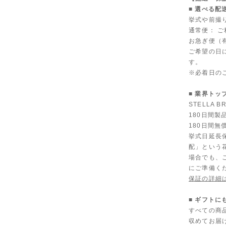
■ 選べる配
挙式や前撮
通常便： 
お急ぎ便（有
ご希望の日
す。
※必着日の
■ 業界トッ
STELLA
180日間
180日間無
挙式日延長
配」という
場合でも、
にご準備く
保証の詳細
■ ギフト
すべての商
収めてお届