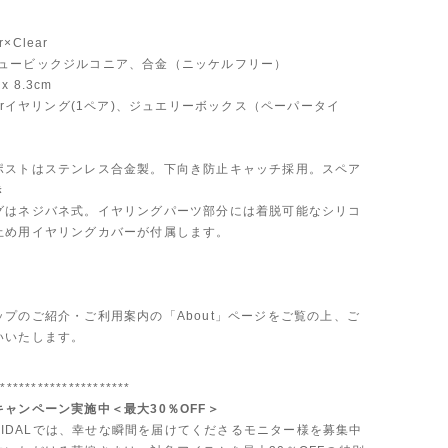
er×Clear
al:キュービックジルコニア、合金（ニッケルフリー）
 x 8.3cm
スorイヤリング(1ペア)、ジュエリーボックス（ペーパータイ
ポストはステンレス合金製。下向き防止キャッチ採用。スペア
き
グはネジバネ式。イヤリングパーツ部分には着脱可能なシリコ
止め用イヤリングカバーが付属します。
ップのご紹介・ご利用案内の「About」ページをご覧の上、ご
いいたします。
**********************
ャンペーン実施中＜最大30％OFF＞
 BRIDALでは、幸せな瞬間を届けてくださるモニター様を募集中