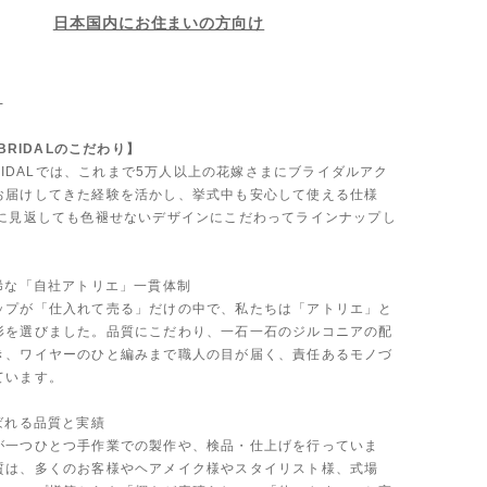
日本国内にお住まいの方向け
-
 BRIDALのこだわり】
 BRIDALでは、これまで5万人以上の花嫁さまにブライダルアク
お届けしてきた経験を活かし、挙式中も安心して使える仕様
後に見返しても色褪せないデザインにこだわってラインナップし
も稀な「自社アトリエ」一貫体制
ップが「仕入れて売る」だけの中で、私たちは「アトリエ」と
形を選びました。品質にこだわり、一石一石のジルコニアの配
き、ワイヤーのひと編みまで職人の目が届く、責任あるモノづ
ています。
ばれる品質と実績
が一つひとつ手作業での製作や、検品・仕上げを行っていま
質は、多くのお客様やヘアメイク様やスタイリスト様、式場