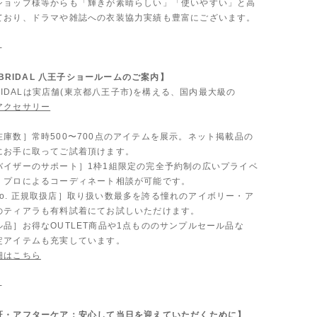
ショップ様等からも「輝きが素晴らしい」「使いやすい」と高
ており、ドラマや雑誌への衣装協力実績も豊富にございます。
-
A BRIDAL 八王子ショールームのご案内】
 BRIDALは実店舗(東京都八王子市)を構える、国内最大級の
アクセサリー
。
在庫数］常時500〜700点のアイテムを展示。ネット掲載品の
にお手に取ってご試着頂けます。
バイザーのサポート］1枠1組限定の完全予約制の広いプライベ
、プロによるコーディネート相談が可能です。
 & Co. 正規取扱店］取り扱い数最多を誇る憧れのアイボリー・ア
のティアラも有料試着にてお試しいただけます。
品］お得なOUTLET商品や1点もののサンプルセール品な
定アイテムも充実しています。
細はこちら
-
証・アフターケア：安心して当日を迎えていただくために】