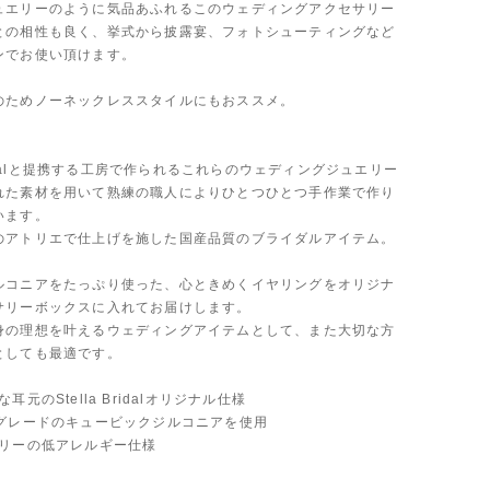
ュエリーのように気品あふれるこのウェディングアクセサリー
との相性も良く、挙式から披露宴、フォトシューティングなど
ンでお使い頂けます。
のためノーネックレススタイルにもおススメ。
 Bridalと提携する工房で作られるこれらのウェディングジュエリー
れた素材を用いて熟練の職人によりひとつひとつ手作業で作り
います。
のアトリエで仕上げを施した国産品質のブライダルアイテム。
ルコニアをたっぷり使った、心ときめくイヤリングをオリジナ
サリーボックスに入れてお届けします。
身の理想を叶えるウェディングアイテムとして、また大切な方
としても最適です。
耳元のStella Bridalオリジナル仕様
Aグレードのキュービックジルコニアを使用
フリーの低アレルギー仕様