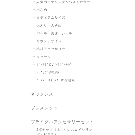
人気のイヤリング＆ベストセラー
小さめ
ミディアムサイズ
大ぶり・大きめ
パール・真珠・シェル
リボンデザイン
小枝アクセサリー
タッセル
ｺﾞｰﾙﾄﾞ&ﾋﾟﾝｸｺﾞｰﾙﾄﾞ
ﾄﾞﾛｯﾌﾟｸﾘｽﾀﾙ
ﾋﾟｱｽ→ｲﾔﾘﾝｸﾞに付替可
ネックレス
ブレスレット
ブライダルアクセサリーセット
2点セット（ネックレス＆イヤリン
グ・ピアス）