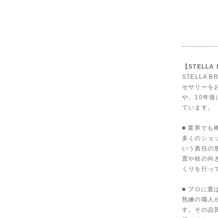
--------------
【STELLA
STELLA
セサリーを
や、10年
ています。
■ 業界で
多くのショ
いう責任の
置や枝の向
くりを行っ
■ プロに選
熟練の職人
す。その品