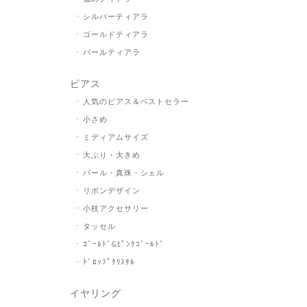
シルバーティアラ
ゴールドティアラ
パールティアラ
ピアス
人気のピアス＆ベストセラー
小さめ
ミディアムサイズ
大ぶり・大きめ
パール・真珠・シェル
リボンデザイン
小枝アクセサリー
タッセル
ｺﾞｰﾙﾄﾞ&ﾋﾟﾝｸｺﾞｰﾙﾄﾞ
ﾄﾞﾛｯﾌﾟｸﾘｽﾀﾙ
イヤリング