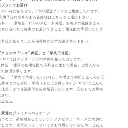
送プランでお届け
りの日程に合わせて、2つの配送プランをご用意しています。
ご利用予定に余裕がある花嫁様はこちらをご選択下さい。
料）： 最短当日(*1)のスピード発送。お急ぎの花嫁さまも、
にちに合わせて確実にお届けできるよう優先的に手配いたしま
ご希望がありましたら備考欄に必ずお書き添え下さい。
プクラスの「180日保証」と「挙式日保証」
 BRIDALではアフターケアの体制を整えております。
製品保証： 通常の使用範囲で不具合が生じた場合、ご購入から
償で修理を承ります。
保証： 「早めに準備したいけれど、本番まで期間が空くのが心
花嫁さまのために、挙式（または前撮り等）が180日以上先の
ご使用日まで保証期間を自動延長いたします。安心してお早め
ださい。
はこちら
にも最適なプレミアムパッケージ
品(*2)は、高級感あるオリジナルアクセサリーケースに大切に
けします。専用のショップバッグも付属しているため、ご友人