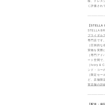
様、ドレス
く評価され
--------------
【STELL
STELLA
ブライダル
専門店です
［圧倒的な
実物を実際
［専門アド
ート空間で
［Ivory
ンド・コー
［限定セール
ど、店舗限
実店舗の詳
--------------
【配送・保