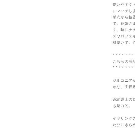
使いやすく
にマッチし
挙式から披
で、花嫁さ
く、時にナ
スワロフス
材使いで、
* * * * * * * 
こちらの商
* * * * * * * 
ジルコニア
かな、主役
8cm以上
も魅力的。
イヤリング
たびにきら