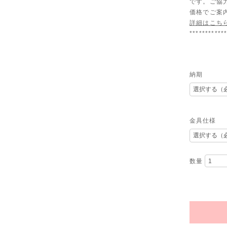
です。ご協
価格でご案
詳細はこち
***********
納期
金具仕様
数量