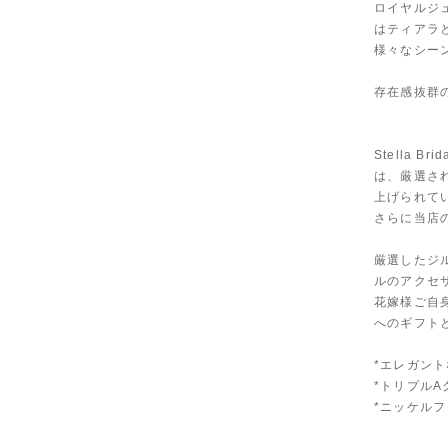
ロイヤルジ
はティアラ
様々なシー
存在感抜群
Stella
は、厳選さ
上げられて
さらに当店
厳選したジ
ルのアクセ
花嫁様ご自
へのギフト
*エレガントな
*トリプル
*ニッケル