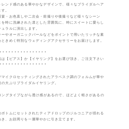
トレンド感のある華やかなデザインで、様々なブライダルヘア
ます。
露宴・お色直しや二次会・前撮りや後撮りなど様々なシーン
まを時に洗練された凛とした雰囲気に、時にスイートに愛らし
チュラルに演出します。
キーやオーガニックパールなどをポイントで用いたリッチな素
心ときめく特別なウェディングアクセサリーをお届けします。
* * * * * * * * * * * * * * * *
品は【ピアス】か【イヤリング】をお選び頂き、ご注文下さい
* * * * * * * * * * * * * * * *
がマイクロセッティングされたアラベスク調のフォルムが華や
級の大ぶりブライダルイヤリング。
のロングタイプながら透け感があるので、ほどよく軽さがあるの
のボトムにセットされたティアドロップのジルコニアが揺れる
めき、お顔周りを一層華やかに引き立てます。