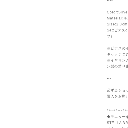
----
Color:Silv
Materi
Size:2.8cm
Set:ピア
プ）
※ピアスの
キャッチつ
※イヤリン
ン製の滑り
---
必ず当ショ
購入をお願
***********
◆モニターキ
STELLA