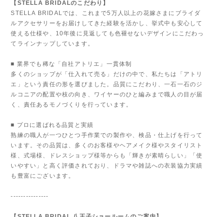
【STELLA BRIDALのこだわり】
STELLA BRIDALでは、これまで5万人以上の花嫁さまにブライダ
ルアクセサリーをお届けしてきた経験を活かし、挙式中も安心して
使える仕様や、10年後に見返しても色褪せないデザインにこだわっ
てラインナップしています。
■ 業界でも稀な「自社アトリエ」一貫体制
多くのショップが「仕入れて売る」だけの中で、私たちは「アトリ
エ」という責任の形を選びました。品質にこだわり、一石一石のジ
ルコニアの配置や枝の向き、ワイヤーのひと編みまで職人の目が届
く、責任あるモノづくりを行っています。
■ プロに選ばれる品質と実績
熟練の職人が一つひとつ手作業での製作や、検品・仕上げを行って
います。その品質は、多くのお客様やヘアメイク様やスタイリスト
様、式場様、ドレスショップ様等からも「輝きが素晴らしい」「使
いやすい」と高く評価されており、ドラマや雑誌への衣装協力実績
も豊富にございます。
---------------
【STELLA BRIDAL 八王子ショールームのご案内】