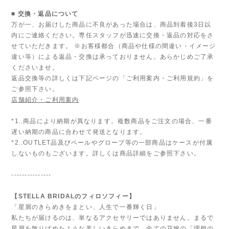
■ 交換・返品について
万が一、お届けした商品に不良があった場合は、商品到着後3日以
内にご連絡ください。専任スタッフが迅速に交換・返品の対応をさ
せていただきます。 ※お客様都合（商品や仕様の間違い・イメージ
違い等）による返品・交換は承っておりません。あらかじめご了承
くださいませ。
返品交換等の詳しくは下記ページの「ご利用案内・ご利用規約」を
ご参照下さい。
店舗紹介・ご利用案内
*1..商品により納期が異なります。複数商品をご注文の場合、一番
遅い納期の商品に合わせて発送となります。
*2..OUTLET品及びベールやグローブ等の一部商品はケースが付属
しないものもございます。詳しくは商品詳細をご参照下さい。
---------------
【STELLA BRIDALのフィロソフィー】
「星屑のきらめきをまとい、人生で一番輝く日」
私たちが届けるのは、単なるアクセサリーではありません。まるで
星屑を散りばめたような美しいきらめきで、全ての花嫁の「理想の