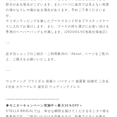
部分がある場合がございます。またパーツに遠目では見えない程度
の僅かなスレや傷がある場合があります。予めご了承くださいま
せ。
※リボンラッピングを施したブーケスタンド付きプラスチックケー
スに入れてお届けします。また、ブーケの持ち運びにお使い頂ける
専用のペーパーバッグも付属します。(2020/01/01包装仕様改訂)
---
必ず当ショップのご紹介・ご利用案内の「About」ページをご覧の
上、ご購入をお願いいたします。
---
ウェディング ブライダル 前撮り パーティー 披露宴 結婚式 二次会
2次会 カラードレス 誕生日 ウェディングドレス
*********************************
◆モニターキャンペーン実施中＜最大30％OFF＞
STELLA BRIDALでは、幸せな瞬間を届けてくださるモニター様を
募集中です。ご協力いただける花嫁さまは、対象アイテムを最大