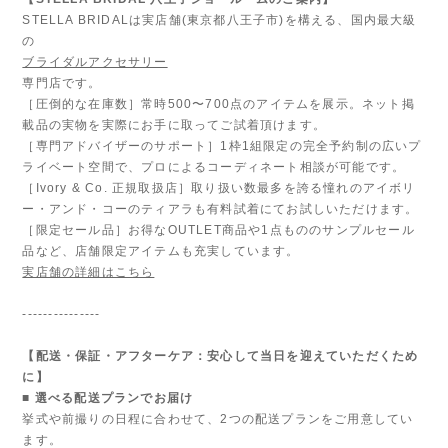
STELLA BRIDALは実店舗(東京都八王子市)を構える、国内最大級
の
ブライダルアクセサリー
専門店です。
［圧倒的な在庫数］常時500〜700点のアイテムを展示。ネット掲
載品の実物を実際にお手に取ってご試着頂けます。
［専門アドバイザーのサポート］1枠1組限定の完全予約制の広いプ
ライベート空間で、プロによるコーディネート相談が可能です。
［Ivory & Co. 正規取扱店］取り扱い数最多を誇る憧れのアイボリ
ー・アンド・コーのティアラも有料試着にてお試しいただけます。
［限定セール品］お得なOUTLET商品や1点もののサンプルセール
品など、店舗限定アイテムも充実しています。
実店舗の詳細はこちら
---------------
【配送・保証・アフターケア：安心して当日を迎えていただくため
に】
■ 選べる配送プランでお届け
挙式や前撮りの日程に合わせて、2つの配送プランをご用意してい
ます。