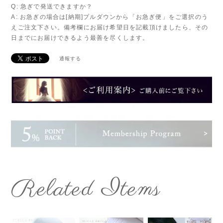
Q: 急ぎで発送できますか？
A: お急ぎの場合は[納期]プルダウンから「お急ぎ便」をご選択のう
えご注文下さい。備考欄にお届け希望日を記載頂けましたら、その
日までにお届けできるよう最善を尽くします。
通報する
Related Items