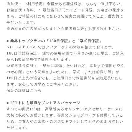
通常便： ご利用予定に余裕がある花嫁様はこちらをご選択下さい。
お急ぎ便（有料）： 最短当日(*1)のスピード発送。お急ぎの花嫁さ
まも、ご希望の日にちに合わせて確実にお届けできるよう優先的に
手配いたします。
※必着日のご希望がありましたら備考欄に必ずお書き添え下さい。
■ 業界トップクラスの「180日保証」と「挙式日保証」
STELLA BRIDALではアフターケアの体制を整えております。
180日間製品保証： 通常の使用範囲で不具合が生じた場合、ご購入
から180日間無償で修理を承ります。
挙式日延長保証： 「早めに準備したいけれど、本番まで期間が空く
のが心配」という花嫁さまのために、挙式（または前撮り等）が
180日以上先の場合でも、ご使用日まで保証期間を自動延長いたし
ます。安心してお早めにご準備ください。
保証の詳細はこちら
■ ギフトにも最適なプレミアムパッケージ
すべての商品(*2)は、高級感あるオリジナルアクセサリーケースに
大切に収めてお届けします。専用のショップバッグも付属している
ため、ご友人やご家族への大切なギフトとしてもそのままお渡しい
ただけます。