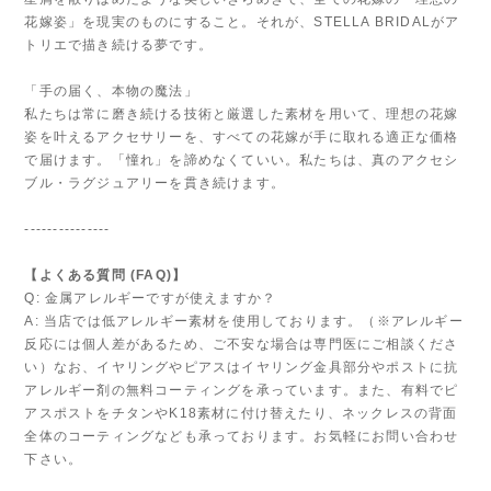
花嫁姿」を現実のものにすること。それが、STELLA BRIDALがア
トリエで描き続ける夢です。
「手の届く、本物の魔法」
私たちは常に磨き続ける技術と厳選した素材を用いて、理想の花嫁
姿を叶えるアクセサリーを、すべての花嫁が手に取れる適正な価格
で届けます。「憧れ」を諦めなくていい。私たちは、真のアクセシ
ブル・ラグジュアリーを貫き続けます。
---------------
【よくある質問 (FAQ)】
Q: 金属アレルギーですが使えますか？
A: 当店では低アレルギー素材を使用しております。（※アレルギー
反応には個人差があるため、ご不安な場合は専門医にご相談くださ
い）なお、イヤリングやピアスはイヤリング金具部分やポストに抗
アレルギー剤の無料コーティングを承っています。また、有料でピ
アスポストをチタンやK18素材に付け替えたり、ネックレスの背面
全体のコーティングなども承っております。お気軽にお問い合わせ
下さい。