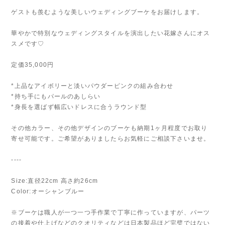
ゲストも羨むような美しいウェディングブーケをお届けします。
華やかで特別なウェディングスタイルを演出したい花嫁さんにオス
スメです♡
定価35,000円
*上品なアイボリーと淡いパウダーピンクの組み合わせ
*持ち手にもパールのあしらい
*身長を選ばず幅広いドレスに合うラウンド型
その他カラー、その他デザインのブーケも納期1ヶ月程度でお取り
寄せ可能です。ご希望がありましたらお気軽にご相談下さいませ。
----
Size:直径22cm 高さ約26cm
Color:オーシャンブルー
※ブーケは職人が一つ一つ手作業で丁寧に作っていますが、パーツ
の接着や仕上げなどのクオリティなどは日本製品ほど完璧ではない