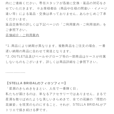
内にご連絡ください。専任スタッフが迅速に交換・返品の対応をさ
せていただきます。 ※お客様都合（商品や仕様の間違い・イメージ
違い等）による返品・交換は承っておりません。あらかじめご了承
くださいませ。
返品交換等の詳しくは下記ページの「ご利用案内・ご利用規約」を
ご参照下さい。
店舗紹介・ご利用案内
*1..商品により納期が異なります。複数商品をご注文の場合、一番
遅い納期の商品に合わせて発送となります。
*2..OUTLET品及びベールやグローブ等の一部商品はケースが付属
しないものもございます。詳しくは商品詳細をご参照下さい。
---------------
【STELLA BRIDALのフィロソフィー】
「星屑のきらめきをまとい、人生で一番輝く日」
私たちが届けるのは、単なるアクセサリーではありません。まるで
星屑を散りばめたような美しいきらめきで、全ての花嫁の「理想の
花嫁姿」を現実のものにすること。それが、STELLA BRIDALがア
トリエで描き続ける夢です。