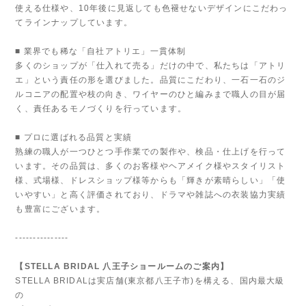
使える仕様や、10年後に見返しても色褪せないデザインにこだわっ
てラインナップしています。
■ 業界でも稀な「自社アトリエ」一貫体制
多くのショップが「仕入れて売る」だけの中で、私たちは「アトリ
エ」という責任の形を選びました。品質にこだわり、一石一石のジ
ルコニアの配置や枝の向き、ワイヤーのひと編みまで職人の目が届
く、責任あるモノづくりを行っています。
■ プロに選ばれる品質と実績
熟練の職人が一つひとつ手作業での製作や、検品・仕上げを行って
います。その品質は、多くのお客様やヘアメイク様やスタイリスト
様、式場様、ドレスショップ様等からも「輝きが素晴らしい」「使
いやすい」と高く評価されており、ドラマや雑誌への衣装協力実績
も豊富にございます。
---------------
【STELLA BRIDAL 八王子ショールームのご案内】
STELLA BRIDALは実店舗(東京都八王子市)を構える、国内最大級
の