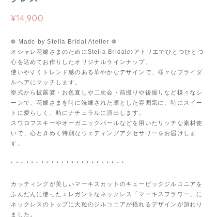
¥14,900
❁ Made by Stella Bridal Atelier ❁
オシャレ花嫁さまのためにStella Bridalのアトリエでひとつひとつ
心を込めてお作りしたオリジナルラインナップ。
使いやすくトレンド感のある華やかなデザインで、様々なブライダ
ルヘアにマッチします。
挙式から披露宴・お色直しや二次会・前撮りや後撮りなど様々なシ
ーンで、花嫁さまを時に洗練された凛とした雰囲気に、時にスイー
トに愛らしく、時にナチュラルに演出します。
スワロフスキーやオーガニックパールなどを用いたリッチな素材使
いで、心ときめく特別なウェディングアクセサリーをお届けしま
す。
* * * * * * * * * * * * * * * * * * * * * * *
カッティングが美しいマーキスカットのキュービックジルコニアを
ふんだんに使ったエレガントなネックレス「マーキスフラワー」に
ネックレスのトップに大粒のジルコニアが揺れるデザインが加わり
ました。