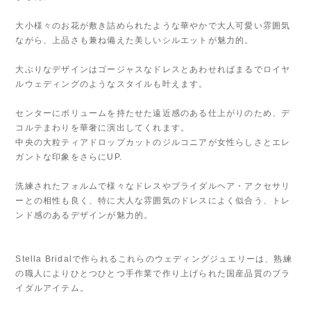
大小様々のお花が敷き詰められたような華やかで大人可愛い雰囲気
ながら、上品さも兼ね備えた美しいシルエットが魅力的。
大ぶりなデザインはゴージャスなドレスとあわせればまるでロイヤ
ルウェディングのようなスタイルも叶えます。
センターにボリュームを持たせた遠近感のある仕上がりのため、デ
コルテまわりを華奢に演出してくれます。
中央の大粒ティアドロップカットのジルコニアが女性らしさとエレ
ガントな印象をさらにUP.
洗練されたフォルムで様々なドレスやブライダルヘア・アクセサリ
ーとの相性も良く、特に大人な雰囲気のドレスによく似合う、トレ
ンド感のあるデザインが魅力的。
Stella Bridalで作られるこれらのウェディングジュエリーは、熟練
の職人によりひとつひとつ手作業で作り上げられた国産品質のブラ
イダルアイテム。