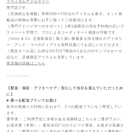
ブライダルアクセサリー
専門店です。
［圧倒的な在庫数］常時500〜700点のアイテムを展示。ネット掲
載品の実物を実際にお手に取ってご試着頂けます。
［専門アドバイザーのサポート］1枠1組限定の完全予約制の広いプ
ライベート空間で、プロによるコーディネート相談が可能です。
［Ivory & Co. 正規取扱店］取り扱い数最多を誇る憧れのアイボリ
ー・アンド・コーのティアラも有料試着にてお試しいただけます。
［限定セール品］お得なOUTLET商品や1点もののサンプルセール
品など、店舗限定アイテムも充実しています。
実店舗の詳細はこちら
---------------
【配送・保証・アフターケア：安心して当日を迎えていただくため
に】
■ 選べる配送プランでお届け
挙式や前撮りの日程に合わせて、2つの配送プランをご用意してい
ます。
通常便： ご利用予定に余裕がある花嫁様はこちらをご選択下さい。
お急ぎ便（有料）： 最短当日(*1)のスピード発送。お急ぎの花嫁さ
まも、ご希望の日にちに合わせて確実にお届けできるよう優先的に