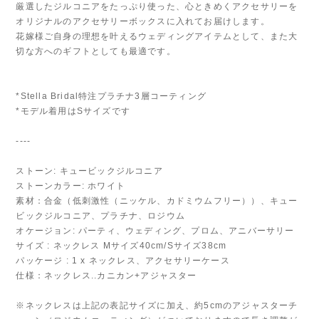
厳選したジルコニアをたっぷり使った、心ときめくアクセサリーを
オリジナルのアクセサリーボックスに入れてお届けします。
花嫁様ご自身の理想を叶えるウェディングアイテムとして、また大
切な方へのギフトとしても最適です。
*Stella Bridal特注プラチナ3層コーティング
*モデル着用はSサイズです
----
ストーン: キュービックジルコニア
ストーンカラー: ホワイト
素材：合金（低刺激性（ニッケル、カドミウムフリー））、キュー
ビックジルコニア、プラチナ、ロジウム
オケージョン: パーティ、ウェディング、プロム、アニバーサリー
サイズ : ネックレス Mサイズ40cm/Sサイズ38cm
パッケージ : 1 x ネックレス、アクセサリーケース
仕様：ネックレス..カニカン+アジャスター
※ネックレスは上記の表記サイズに加え、約5cmのアジャスターチ