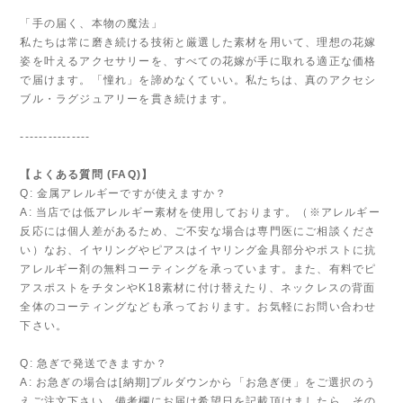
「手の届く、本物の魔法」
私たちは常に磨き続ける技術と厳選した素材を用いて、理想の花嫁
姿を叶えるアクセサリーを、すべての花嫁が手に取れる適正な価格
で届けます。「憧れ」を諦めなくていい。私たちは、真のアクセシ
ブル・ラグジュアリーを貫き続けます。
---------------
【よくある質問 (FAQ)】
Q: 金属アレルギーですが使えますか？
A: 当店では低アレルギー素材を使用しております。（※アレルギー
反応には個人差があるため、ご不安な場合は専門医にご相談くださ
い）なお、イヤリングやピアスはイヤリング金具部分やポストに抗
アレルギー剤の無料コーティングを承っています。また、有料でピ
アスポストをチタンやK18素材に付け替えたり、ネックレスの背面
全体のコーティングなども承っております。お気軽にお問い合わせ
下さい。
Q: 急ぎで発送できますか？
A: お急ぎの場合は[納期]プルダウンから「お急ぎ便」をご選択のう
えご注文下さい。備考欄にお届け希望日を記載頂けましたら、その