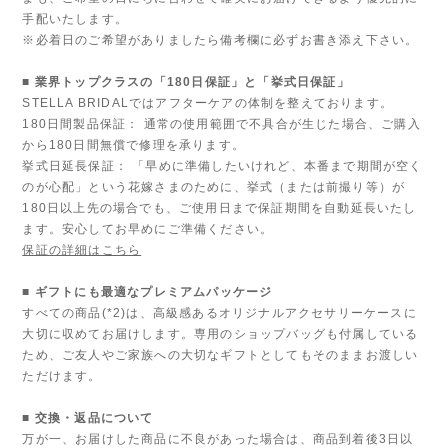
手配いたします。
※必着日のご希望がありましたら備考欄に必ずお書き添え下さい。
■ 業界トップクラスの「180日保証」と「挙式日保証」
STELLA BRIDALではアフターケアの体制を整えております。
180日間製品保証： 通常の使用範囲で不具合が生じた場合、ご購入
から180日間無償で修理を承ります。
挙式日延長保証： 「早めに準備したいけれど、本番まで期間が空く
のが心配」という花嫁さまのために、挙式（または前撮り等）が
180日以上先の場合でも、ご使用日まで保証期間を自動延長いたし
ます。安心してお早めにご準備ください。
保証の詳細はこちら
■ ギフトにも最適なプレミアムパッケージ
すべての商品(*2)は、高級感あるオリジナルアクセサリーケースに
大切に収めてお届けします。専用のショップバッグも付属している
ため、ご友人やご家族への大切なギフトとしてもそのままお渡しい
ただけます。
■ 交換・返品について
万が一、お届けした商品に不良があった場合は、商品到着後3日以