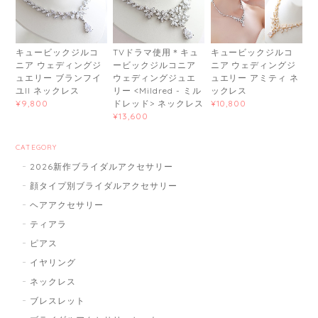
キュービックジルコ
TVドラマ使用＊キュ
キュービックジルコ
ニア ウェディングジ
ービックジルコニア
ニア ウェディングジ
ュエリー ブランフイ
ウェディングジュエ
ュエリー アミティ ネ
ユII ネックレス
リー <Mildred - ミル
ックレス
ドレッド> ネックレス
¥9,800
¥10,800
¥13,600
CATEGORY
2026新作ブライダルアクセサリー
顔タイプ別ブライダルアクセサリー
ヘアアクセサリー
ティアラ
ピアス
イヤリング
ネックレス
ブレスレット