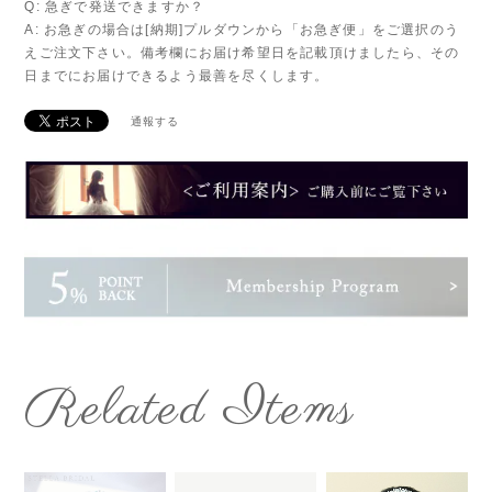
Q: 急ぎで発送できますか？
A: お急ぎの場合は[納期]プルダウンから「お急ぎ便」をご選択のう
えご注文下さい。備考欄にお届け希望日を記載頂けましたら、その
日までにお届けできるよう最善を尽くします。
通報する
Related Items