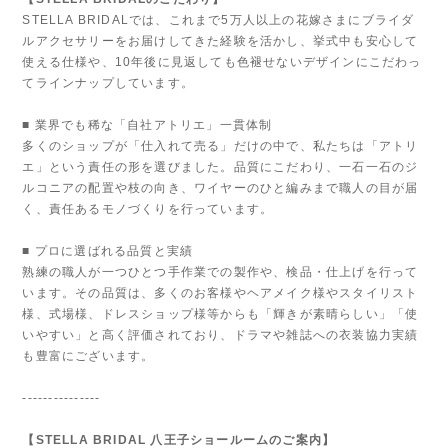
STELLA BRIDALでは、これまで5万人以上の花嫁さまにブライダ
ルアクセサリーをお届けしてきた経験を活かし、挙式中も安心して
使える仕様や、10年後に見返しても色褪せないデザインにこだわっ
てラインナップしています。
■ 業界でも稀な「自社アトリエ」一貫体制
多くのショップが「仕入れて売る」だけの中で、私たちは「アトリ
エ」という責任の形を選びました。品質にこだわり、一石一石のジ
ルコニアの配置や枝の向き、ワイヤーのひと編みまで職人の目が届
く、責任あるモノづくりを行っています。
■ プロに選ばれる品質と実績
熟練の職人が一つひとつ手作業での製作や、検品・仕上げを行って
います。その品質は、多くのお客様やヘアメイク様やスタイリスト
様、式場様、ドレスショップ様等からも「輝きが素晴らしい」「使
いやすい」と高く評価されており、ドラマや雑誌への衣装協力実績
も豊富にございます。
---------------
【STELLA BRIDAL 八王子ショールームのご案内】