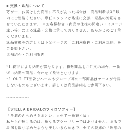
■ 交換・返品について
万が一、お届けした商品に不良があった場合は、商品到着後3日以
内にご連絡ください。専任スタッフが迅速に交換・返品の対応をさ
せていただきます。 ※お客様都合（商品や仕様の間違い・イメージ
違い等）による返品・交換は承っておりません。あらかじめご了承
くださいませ。
返品交換等の詳しくは下記ページの「ご利用案内・ご利用規約」を
ご参照下さい。
店舗紹介・ご利用案内
*1..商品により納期が異なります。複数商品をご注文の場合、一番
遅い納期の商品に合わせて発送となります。
*2..OUTLET品及びベールやグローブ等の一部商品はケースが付属
しないものもございます。詳しくは商品詳細をご参照下さい。
---------------
【STELLA BRIDALのフィロソフィー】
「星屑のきらめきをまとい、人生で一番輝く日」
私たちが届けるのは、単なるアクセサリーではありません。まるで
星屑を散りばめたような美しいきらめきで、全ての花嫁の「理想の