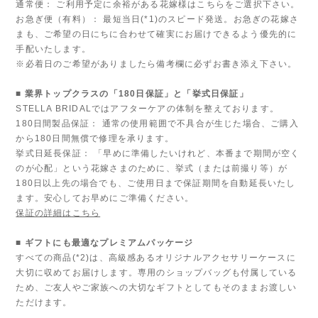
通常便： ご利用予定に余裕がある花嫁様はこちらをご選択下さい。
お急ぎ便（有料）： 最短当日(*1)のスピード発送。お急ぎの花嫁さ
まも、ご希望の日にちに合わせて確実にお届けできるよう優先的に
手配いたします。
※必着日のご希望がありましたら備考欄に必ずお書き添え下さい。
■ 業界トップクラスの「180日保証」と「挙式日保証」
STELLA BRIDALではアフターケアの体制を整えております。
180日間製品保証： 通常の使用範囲で不具合が生じた場合、ご購入
から180日間無償で修理を承ります。
挙式日延長保証： 「早めに準備したいけれど、本番まで期間が空く
のが心配」という花嫁さまのために、挙式（または前撮り等）が
180日以上先の場合でも、ご使用日まで保証期間を自動延長いたし
ます。安心してお早めにご準備ください。
保証の詳細はこちら
■ ギフトにも最適なプレミアムパッケージ
すべての商品(*2)は、高級感あるオリジナルアクセサリーケースに
大切に収めてお届けします。専用のショップバッグも付属している
ため、ご友人やご家族への大切なギフトとしてもそのままお渡しい
ただけます。