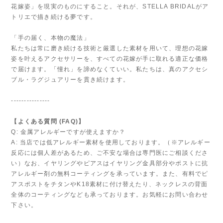
花嫁姿」を現実のものにすること。それが、STELLA BRIDALがア
トリエで描き続ける夢です。
「手の届く、本物の魔法」
私たちは常に磨き続ける技術と厳選した素材を用いて、理想の花嫁
姿を叶えるアクセサリーを、すべての花嫁が手に取れる適正な価格
で届けます。「憧れ」を諦めなくていい。私たちは、真のアクセシ
ブル・ラグジュアリーを貫き続けます。
---------------
【よくある質問 (FAQ)】
Q: 金属アレルギーですが使えますか？
A: 当店では低アレルギー素材を使用しております。（※アレルギー
反応には個人差があるため、ご不安な場合は専門医にご相談くださ
い）なお、イヤリングやピアスはイヤリング金具部分やポストに抗
アレルギー剤の無料コーティングを承っています。また、有料でピ
アスポストをチタンやK18素材に付け替えたり、ネックレスの背面
全体のコーティングなども承っております。お気軽にお問い合わせ
下さい。