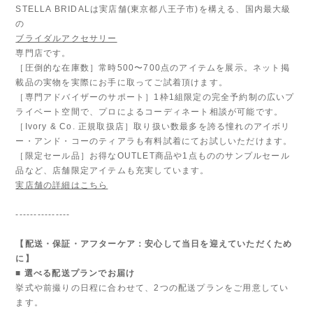
STELLA BRIDALは実店舗(東京都八王子市)を構える、国内最大級
の
ブライダルアクセサリー
専門店です。
［圧倒的な在庫数］常時500〜700点のアイテムを展示。ネット掲
載品の実物を実際にお手に取ってご試着頂けます。
［専門アドバイザーのサポート］1枠1組限定の完全予約制の広いプ
ライベート空間で、プロによるコーディネート相談が可能です。
［Ivory & Co. 正規取扱店］取り扱い数最多を誇る憧れのアイボリ
ー・アンド・コーのティアラも有料試着にてお試しいただけます。
［限定セール品］お得なOUTLET商品や1点もののサンプルセール
品など、店舗限定アイテムも充実しています。
実店舗の詳細はこちら
---------------
【配送・保証・アフターケア：安心して当日を迎えていただくため
に】
■ 選べる配送プランでお届け
挙式や前撮りの日程に合わせて、2つの配送プランをご用意してい
ます。