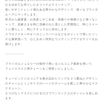
心を込めてお作りしたオリジナルラインナップ。
使いやすくトレンド感のある華やかなデザインで、様々なブライダ
ルヘアにマッチします。
挙式から披露宴・お色直しや二次会・前撮りや後撮りなど様々なシ
ーンで、花嫁さまを時に洗練された凛とした雰囲気に、時にスイー
トに愛らしく、時にナチュラルに演出します。
スワロフスキーやオーガニックパールなどをポイントで用いたリッ
チな素材使いで、心ときめく特別なウェディングアクセサリーをお
届けします。
----------------
ブライダルジュエリーの制作で用いるジルコニア素材を用いて、
フェイスマスク用チェーンをご用意いたしました。
キュービックジルコニアを敷き詰めたリングを２つ重ねたデザイン
のチャームとミニサイズのハートのチャームを配した華やかなマス
クチェーン。
さりげなくマスクにつけるだけでワンランク上のオシャレを楽しめ
ます。