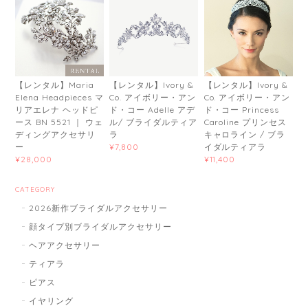
【レンタル】Maria
【レンタル】Ivory &
【レンタル】Ivory &
Elena Headpieces マ
Co. アイボリー・アン
Co. アイボリー・アン
リアエレナ ヘッドピ
ド・コー Adelle アデ
ド・コー Princess
ース BN 5521 ｜ ウェ
ル/ ブライダルティア
Caroline プリンセス
ディングアクセサリ
ラ
キャロライン / ブラ
ー
イダルティアラ
¥7,800
¥28,000
¥11,400
CATEGORY
2026新作ブライダルアクセサリー
顔タイプ別ブライダルアクセサリー
ヘアアクセサリー
ティアラ
ピアス
イヤリング