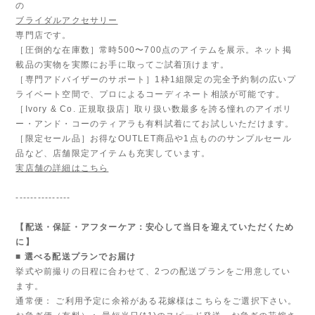
の
ブライダルアクセサリー
専門店です。
［圧倒的な在庫数］常時500〜700点のアイテムを展示。ネット掲
載品の実物を実際にお手に取ってご試着頂けます。
［専門アドバイザーのサポート］1枠1組限定の完全予約制の広いプ
ライベート空間で、プロによるコーディネート相談が可能です。
［Ivory & Co. 正規取扱店］取り扱い数最多を誇る憧れのアイボリ
ー・アンド・コーのティアラも有料試着にてお試しいただけます。
［限定セール品］お得なOUTLET商品や1点もののサンプルセール
品など、店舗限定アイテムも充実しています。
実店舗の詳細はこちら
---------------
【配送・保証・アフターケア：安心して当日を迎えていただくため
に】
■ 選べる配送プランでお届け
挙式や前撮りの日程に合わせて、2つの配送プランをご用意してい
ます。
通常便： ご利用予定に余裕がある花嫁様はこちらをご選択下さい。