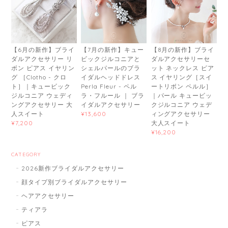
【6月の新作】ブライ
【7月の新作】キュー
【8月の新作】ブライ
ダルアクセサリー リ
ビックジルコニアと
ダルアクセサリーセ
ボン ピアス イヤリン
シェルパールのブラ
ット ネックレス ピア
グ ［Clotho - クロ
イダルヘッドドレス
ス イヤリング［スイ
ト］｜キュービック
Perla Fleur - ペル
ートリボン ペルル］
ジルコニア ウェディ
ラ・フルール ｜ ブラ
｜パール キュービッ
ングアクセサリー 大
イダルアクセサリー
クジルコニア ウェデ
人スイート
ィングアクセサリー
¥13,600
大人スイート
¥7,200
¥16,200
CATEGORY
2026新作ブライダルアクセサリー
顔タイプ別ブライダルアクセサリー
ヘアアクセサリー
ティアラ
ピアス