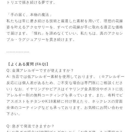
トリエで描き続ける夢です。
「手の届く、本物の魔法」
私たちは常に磨き続ける技術と厳選した素材を用いて、理想の花嫁
姿を叶えるアクセサリーを、すべての花嫁が手に取れる適正な価格
で届けます。「憧れ」を諦めなくていい。私たちは、真のアクセシ
ブル・ラグジュアリーを貫き続けます。
---------------
【よくある質問 (FAQ)】
Q: 金属アレルギーですが使えますか？
A: 当店では低アレルギー素材を使用しております。（※アレルギー
反応には個人差があるため、ご不安な場合は専門医にご相談くださ
い）なお、イヤリングやピアスはイヤリング金具部分やポストに抗
アレルギー剤の無料コーティングを承っています。また、有料でピ
アスポストをチタンやK18素材に付け替えたり、ネックレスの背面
全体のコーティングなども承っております。お気軽にお問い合わせ
下さい。
Q: 急ぎで発送できますか？