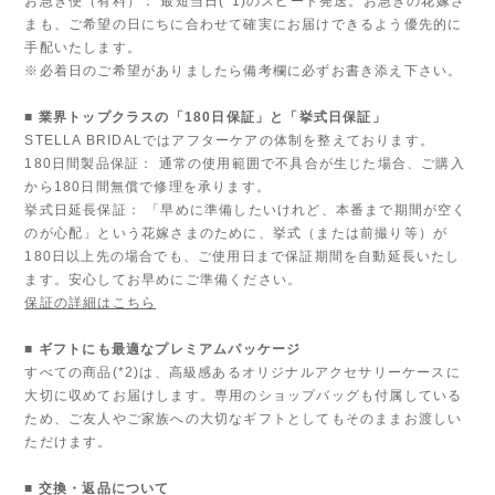
お急ぎ便（有料）： 最短当日(*1)のスピード発送。お急ぎの花嫁さ
まも、ご希望の日にちに合わせて確実にお届けできるよう優先的に
手配いたします。
※必着日のご希望がありましたら備考欄に必ずお書き添え下さい。
■ 業界トップクラスの「180日保証」と「挙式日保証」
STELLA BRIDALではアフターケアの体制を整えております。
180日間製品保証： 通常の使用範囲で不具合が生じた場合、ご購入
から180日間無償で修理を承ります。
挙式日延長保証： 「早めに準備したいけれど、本番まで期間が空く
のが心配」という花嫁さまのために、挙式（または前撮り等）が
180日以上先の場合でも、ご使用日まで保証期間を自動延長いたし
ます。安心してお早めにご準備ください。
保証の詳細はこちら
■ ギフトにも最適なプレミアムパッケージ
すべての商品(*2)は、高級感あるオリジナルアクセサリーケースに
大切に収めてお届けします。専用のショップバッグも付属している
ため、ご友人やご家族への大切なギフトとしてもそのままお渡しい
ただけます。
■ 交換・返品について