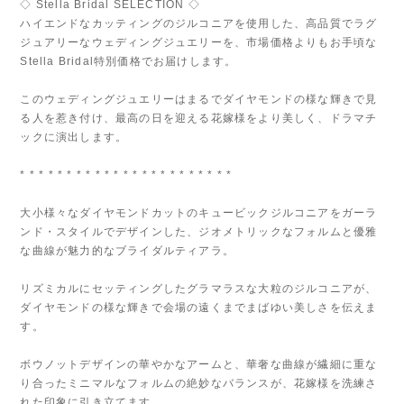
◇ Stella Bridal SELECTION ◇
ハイエンドなカッティングのジルコニアを使用した、高品質でラグ
ジュアリーなウェディングジュエリーを、市場価格よりもお手頃な
Stella Bridal特別価格でお届けします。
このウェディングジュエリーはまるでダイヤモンドの様な輝きで見
る人を惹き付け、最高の日を迎える花嫁様をより美しく、ドラマチ
ックに演出します。
* * * * * * * * * * * * * * * * * * * * * * *
大小様々なダイヤモンドカットのキュービックジルコニアをガーラ
ンド・スタイルでデザインした、ジオメトリックなフォルムと優雅
な曲線が魅力的なブライダルティアラ。
リズミカルにセッティングしたグラマラスな大粒のジルコニアが、
ダイヤモンドの様な輝きで会場の遠くまでまばゆい美しさを伝えま
す。
ボウノットデザインの華やかなアームと、華奢な曲線が繊細に重な
り合ったミニマルなフォルムの絶妙なバランスが、花嫁様を洗練さ
れた印象に引き立てます。