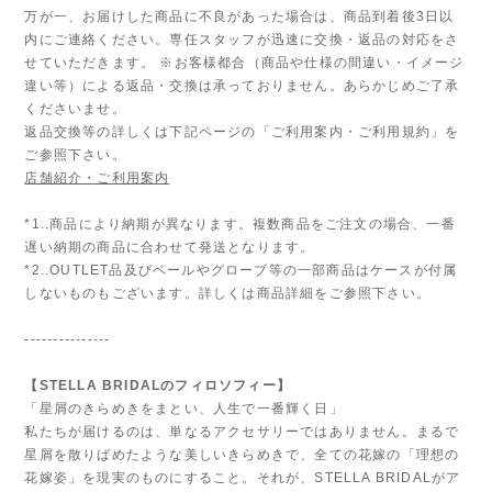
万が一、お届けした商品に不良があった場合は、商品到着後3日以
内にご連絡ください。専任スタッフが迅速に交換・返品の対応をさ
せていただきます。 ※お客様都合（商品や仕様の間違い・イメージ
違い等）による返品・交換は承っておりません。あらかじめご了承
くださいませ。
返品交換等の詳しくは下記ページの「ご利用案内・ご利用規約」を
ご参照下さい。
店舗紹介・ご利用案内
*1..商品により納期が異なります。複数商品をご注文の場合、一番
遅い納期の商品に合わせて発送となります。
*2..OUTLET品及びベールやグローブ等の一部商品はケースが付属
しないものもございます。詳しくは商品詳細をご参照下さい。
---------------
【STELLA BRIDALのフィロソフィー】
「星屑のきらめきをまとい、人生で一番輝く日」
私たちが届けるのは、単なるアクセサリーではありません。まるで
星屑を散りばめたような美しいきらめきで、全ての花嫁の「理想の
花嫁姿」を現実のものにすること。それが、STELLA BRIDALがア