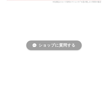
ショップに質問する
プライバシーポリシー
特定商取引法に基づく表記
会員規約
©オシャレ花嫁様御用達 ブライダルアクセサリーショップ＜STELLA BRIDAL＞ウェディングアク
セサリー