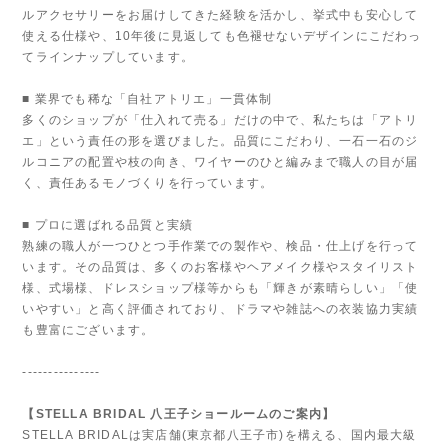
ルアクセサリーをお届けしてきた経験を活かし、挙式中も安心して
使える仕様や、10年後に見返しても色褪せないデザインにこだわっ
てラインナップしています。
■ 業界でも稀な「自社アトリエ」一貫体制
多くのショップが「仕入れて売る」だけの中で、私たちは「アトリ
エ」という責任の形を選びました。品質にこだわり、一石一石のジ
ルコニアの配置や枝の向き、ワイヤーのひと編みまで職人の目が届
く、責任あるモノづくりを行っています。
■ プロに選ばれる品質と実績
熟練の職人が一つひとつ手作業での製作や、検品・仕上げを行って
います。その品質は、多くのお客様やヘアメイク様やスタイリスト
様、式場様、ドレスショップ様等からも「輝きが素晴らしい」「使
いやすい」と高く評価されており、ドラマや雑誌への衣装協力実績
も豊富にございます。
---------------
【STELLA BRIDAL 八王子ショールームのご案内】
STELLA BRIDALは実店舗(東京都八王子市)を構える、国内最大級