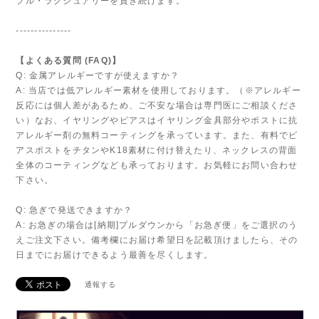
ブル・ラグジュアリーを貫き続けます。
---------------
【よくある質問 (FAQ)】
Q: 金属アレルギーですが使えますか？
A: 当店では低アレルギー素材を使用しております。（※アレルギー
反応には個人差があるため、ご不安な場合は専門医にご相談くださ
い）なお、イヤリングやピアスはイヤリング金具部分やポストに抗
アレルギー剤の無料コーティングを承っています。また、有料でピ
アスポストをチタンやK18素材に付け替えたり、ネックレスの背面
全体のコーティングなども承っております。お気軽にお問い合わせ
下さい。
Q: 急ぎで発送できますか？
A: お急ぎの場合は[納期]プルダウンから「お急ぎ便」をご選択のう
えご注文下さい。備考欄にお届け希望日を記載頂けましたら、その
日までにお届けできるよう最善を尽くします。
通報する