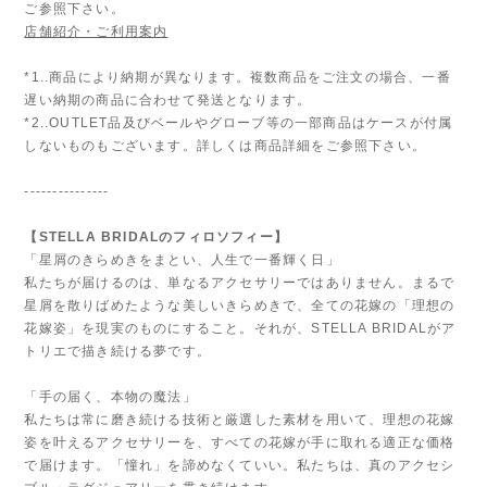
ご参照下さい。
店舗紹介・ご利用案内
*1..商品により納期が異なります。複数商品をご注文の場合、一番
遅い納期の商品に合わせて発送となります。
*2..OUTLET品及びベールやグローブ等の一部商品はケースが付属
しないものもございます。詳しくは商品詳細をご参照下さい。
---------------
【STELLA BRIDALのフィロソフィー】
「星屑のきらめきをまとい、人生で一番輝く日」
私たちが届けるのは、単なるアクセサリーではありません。まるで
星屑を散りばめたような美しいきらめきで、全ての花嫁の「理想の
花嫁姿」を現実のものにすること。それが、STELLA BRIDALがア
トリエで描き続ける夢です。
「手の届く、本物の魔法」
私たちは常に磨き続ける技術と厳選した素材を用いて、理想の花嫁
姿を叶えるアクセサリーを、すべての花嫁が手に取れる適正な価格
で届けます。「憧れ」を諦めなくていい。私たちは、真のアクセシ