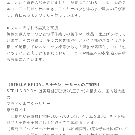
エ」という責任の形を選びました。品質にこだわり、一石一石のジ
ルコニアの配置や枝の向き、ワイヤーのひと編みまで職人の目が届
く、責任あるモノづくりを行っています。
■ プロに選ばれる品質と実績
熟練の職人が一つひとつ手作業での製作や、検品・仕上げを行って
います。その品質は、多くのお客様やヘアメイク様やスタイリスト
様、式場様、ドレスショップ様等からも「輝きが素晴らしい」「使
いやすい」と高く評価されており、ドラマや雑誌への衣装協力実績
も豊富にございます。
---------------
【STELLA BRIDAL 八王子ショールームのご案内】
STELLA BRIDALは実店舗(東京都八王子市)を構える、国内最大級
の
ブライダルアクセサリー
専門店です。
［圧倒的な在庫数］常時500〜700点のアイテムを展示。ネット掲
載品の実物を実際にお手に取ってご試着頂けます。
［専門アドバイザーのサポート］1枠1組限定の完全予約制の広いプ