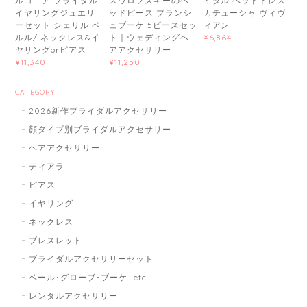
ルコニア ブライダル
スワロフスキーのヘ
イダル ヘッドドレス
イヤリングジュエリ
ッドピース ブランシ
カチューシャ ヴィヴ
ーセット シェリル ペ
ュブーケ 5ピースセッ
ィアン
ルル/ ネックレス&イ
ト｜ウェディングヘ
¥6,864
ヤリングorピアス
アアクセサリー
¥11,340
¥11,250
CATEGORY
2026新作ブライダルアクセサリー
顔タイプ別ブライダルアクセサリー
ヘアアクセサリー
ティアラ
ピアス
イヤリング
ネックレス
ブレスレット
ブライダルアクセサリーセット
ベール･グローブ･ブーケ...etc
レンタルアクセサリー