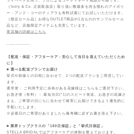
ライベート空間で、プロによるコーディネート相談が可能です。
［Ivory & Co. 正規取扱店］取り扱い数最多を誇る憧れのアイボリ
ー・アンド・コーのティアラも有料試着にてお試しいただけます。
［限定セール品］お得なOUTLET商品や1点もののサンプルセール
品など、店舗限定アイテムも充実しています。
実店舗の詳細はこちら
---------------
【配送・保証・アフターケア：安心して当日を迎えていただくため
に】
■ 選べる配送プランでお届け
挙式や前撮りの日程に合わせて、2つの配送プランをご用意してい
ます。
通常便： ご利用予定に余裕がある花嫁様はこちらをご選択下さい。
お急ぎ便（有料）： 最短当日(*1)のスピード発送。お急ぎの花嫁さ
まも、ご希望の日にちに合わせて確実にお届けできるよう優先的に
手配いたします。
※必着日のご希望がありましたら備考欄に必ずお書き添え下さい。
■ 業界トップクラスの「180日保証」と「挙式日保証」
STELLA BRIDALではアフターケアの体制を整えております。