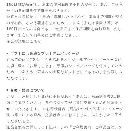
180日間製品保証： 通常の使用範囲で不具合が生じた場合、ご購入
から180日間無償で修理を承ります。
挙式日延長保証： 「早めに準備したいけれど、本番まで期間が空く
のが心配」という花嫁さまのために、挙式（または前撮り等）が
180日以上先の場合でも、ご使用日まで保証期間を自動延長いたし
ます。安心してお早めにご準備ください。
保証の詳細はこちら
■ ギフトにも最適なプレミアムパッケージ
すべての商品(*2)は、高級感あるオリジナルアクセサリーケースに
大切に収めてお届けします。専用のショップバッグも付属している
ため、ご友人やご家族への大切なギフトとしてもそのままお渡しい
ただけます。
■ 交換・返品について
万が一、お届けした商品に不良があった場合は、商品到着後3日以
内にご連絡ください。専任スタッフが迅速に交換・返品の対応をさ
せていただきます。 ※お客様都合（商品や仕様の間違い・イメージ
違い等）による返品・交換は承っておりません。あらかじめご了承
くださいませ。
返品交換等の詳しくは下記ページの「ご利用案内・ご利用規約」を