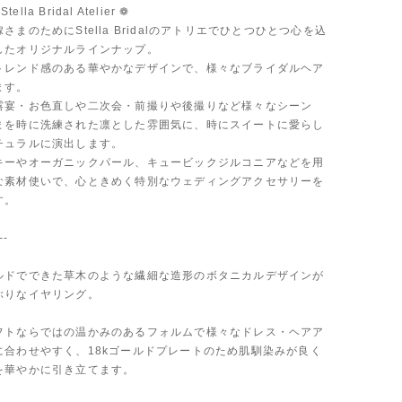
tella Bridal Atelier ❁
さまのためにStella Bridalのアトリエでひとつひとつ心を込
したオリジナルラインナップ。
トレンド感のある華やかなデザインで、様々なブライダルヘア
ます。
露宴・お色直しや二次会・前撮りや後撮りなど様々なシーン
まを時に洗練された凛とした雰囲気に、時にスイートに愛らし
チュラルに演出します。
キーやオーガニックパール、キュービックジルコニアなどを用
な素材使いで、心ときめく特別なウェディングアクセサリーを
す。
--
ルドでできた草木のような繊細な造形のボタニカルデザインが
ぶりなイヤリング。
フトならではの温かみのあるフォルムで様々なドレス・ヘアア
に合わせやすく、18kゴールドプレートのため肌馴染みが良く
を華やかに引き立てます。