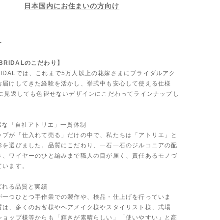
日本国内にお住まいの方向け
-
 BRIDALのこだわり】
 BRIDALでは、これまで5万人以上の花嫁さまにブライダルアク
お届けしてきた経験を活かし、挙式中も安心して使える仕様
後に見返しても色褪せないデザインにこだわってラインナップし
も稀な「自社アトリエ」一貫体制
ップが「仕入れて売る」だけの中で、私たちは「アトリエ」と
形を選びました。品質にこだわり、一石一石のジルコニアの配
き、ワイヤーのひと編みまで職人の目が届く、責任あるモノづ
ています。
ばれる品質と実績
が一つひとつ手作業での製作や、検品・仕上げを行っていま
質は、多くのお客様やヘアメイク様やスタイリスト様、式場
ショップ様等からも「輝きが素晴らしい」「使いやすい」と高