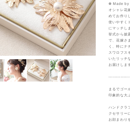
❁ Made by S
オシャレ花嫁
めてお作り
使いやすく
にマッチし
挙式から披
で、花嫁さ
く、時にナ
スワロフス
いたリッチ
お届けしま
--------------
まるでゴー
印象的な大
ハンドクラ
クセサリー
お顔まわり