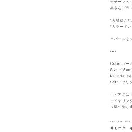
モチーフの
品さをプラ
*素材にこ
*カラードレ
※パールをシ
----
Color:ゴ
Size:4.5cm
Materia
Set:イヤ
※ピアスは
※イヤリン
ン製の滑り
***********
◆モニターキ