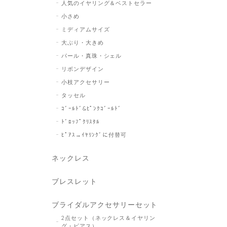
人気のイヤリング＆ベストセラー
小さめ
ミディアムサイズ
大ぶり・大きめ
パール・真珠・シェル
リボンデザイン
小枝アクセサリー
タッセル
ｺﾞｰﾙﾄﾞ&ﾋﾟﾝｸｺﾞｰﾙﾄﾞ
ﾄﾞﾛｯﾌﾟｸﾘｽﾀﾙ
ﾋﾟｱｽ→ｲﾔﾘﾝｸﾞに付替可
ネックレス
ブレスレット
ブライダルアクセサリーセット
2点セット（ネックレス＆イヤリン
グ・ピアス）