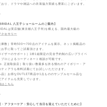
ており、ドラマや雑誌への衣装協力実績も豊富にございます。
-
A BRIDAL 八王子ショールームのご案内】
 BRIDALは実店舗(東京都八王子市)を構える、国内最大級の
アクセサリー
。
在庫数］常時500〜700点のアイテムを展示。ネット掲載品の
にお手に取ってご試着頂けます。
バイザーのサポート］1枠1組限定の完全予約制の広いプライベ
、プロによるコーディネート相談が可能です。
 & Co. 正規取扱店］取り扱い数最多を誇る憧れのアイボリー・ア
のティアラも有料試着にてお試しいただけます。
品］お得なOUTLET商品や1点もののサンプルセール品な
定アイテムも充実しています。
細はこちら
-
証・アフターケア：安心して当日を迎えていただくために】