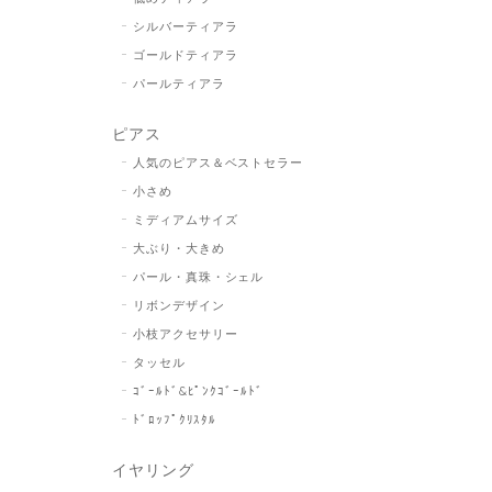
シルバーティアラ
ゴールドティアラ
パールティアラ
ピアス
人気のピアス＆ベストセラー
小さめ
ミディアムサイズ
大ぶり・大きめ
パール・真珠・シェル
リボンデザイン
小枝アクセサリー
タッセル
ｺﾞｰﾙﾄﾞ&ﾋﾟﾝｸｺﾞｰﾙﾄﾞ
ﾄﾞﾛｯﾌﾟｸﾘｽﾀﾙ
イヤリング