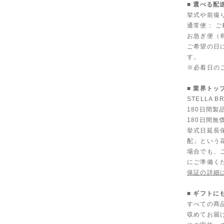
■ 選べる配
挙式や前撮
通常便： 
お急ぎ便（有
ご希望の日
す。
※必着日の
■ 業界トッ
STELLA
180日間
180日間無
挙式日延長
配」という
場合でも、
にご準備く
保証の詳細
■ ギフト
すべての商
収めてお届