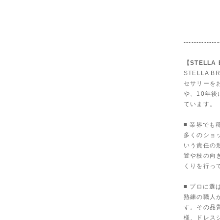
--------------
【STELLA
STELLA
セサリーを
や、10年
ています。
■ 業界で
多くのショ
いう責任の
置や枝の向
くりを行っ
■ プロに選
熟練の職人
す。その品
様、ドレス