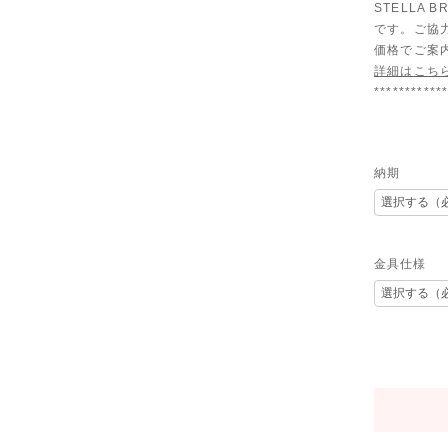
STELLA
です。ご協
価格でご案
詳細はこち
***********
納期
金具仕様