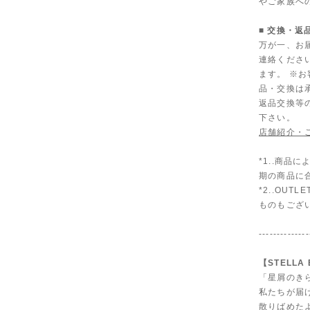
やご家族へ
■ 交換・返
万が一、お
連絡くださ
ます。 ※
品・交換は
返品交換等
下さい。
店舗紹介・
*1..商
期の商品に
*2..OU
ものもござ
--------------
【STELLA
「星屑のき
私たちが届
散りばめた