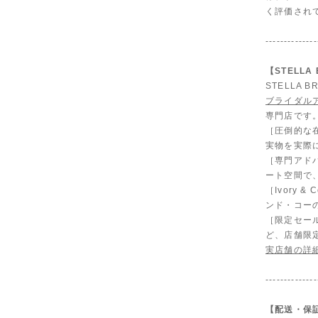
く評価され
--------------
【STELL
STELLA
ブライダル
専門店です
［圧倒的な
実物を実際
［専門アド
ート空間で
［Ivory
ンド・コー
［限定セール
ど、店舗限
実店舗の詳
--------------
【配送・保