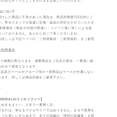
の大切なギフトとしてもそのままお渡しいただけます。
品について
届けした商品に不良があった場合は、商品到着後3日以内にご
い。専任スタッフが迅速に交換・返品の対応をさせていただき
お客様都合（商品や仕様の間違い・イメージ違い等）による返
承っておりません。あらかじめご了承くださいませ。
の詳しくは下記ページの「ご利用案内・ご利用規約」をご参照
ご利用案内
品により納期が異なります。複数商品をご注文の場合、一番遅い納
合わせて発送となります。
TLET品及びベールやグローブ等の一部商品はケースが付属しない
います。詳しくは商品詳細をご参照下さい。
-
 BRIDALのフィロソフィー】
らめきをまとい、人生で一番輝く日」
けるのは、単なるアクセサリーではありません。まるで星屑を
ような美しいきらめきで、全ての花嫁の「理想の花嫁姿」を現