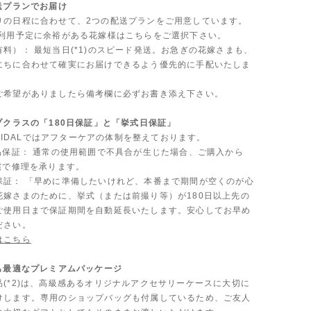
送プランでお届け
りの日程に合わせて、2つの配送プランをご用意しています。
ご利用予定に余裕がある花嫁様はこちらをご選択下さい。
料）： 最短当日(*1)のスピード発送。お急ぎの花嫁さまも、
にちに合わせて確実にお届けできるよう優先的に手配いたしま
ご希望がありましたら備考欄に必ずお書き添え下さい。
プクラスの「180日保証」と「挙式日保証」
 BRIDALではアフターケアの体制を整えております。
製品保証： 通常の使用範囲で不具合が生じた場合、ご購入から
償で修理を承ります。
保証： 「早めに準備したいけれど、本番まで期間が空くのが心
花嫁さまのために、挙式（または前撮り等）が180日以上先の
ご使用日まで保証期間を自動延長いたします。安心してお早め
ださい。
はこちら
にも最適なプレミアムパッケージ
品(*2)は、高級感あるオリジナルアクセサリーケースに大切に
けします。専用のショップバッグも付属しているため、ご友人