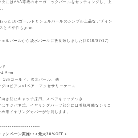
中央にはAAA等級のオーガニックパールをセッティングし、上
ス。
だわった18kゴールドとシェルパールのシンプル上品なデザイン
スとの相性もgood
ェルパールから淡水パールに改良致しました(2019/07/17)
ールド
*4.5cm
l:銅、18kゴールド、淡水パール、他
リングorピアス×1ペア、アクセサリーケース
下向き防止キャッチ採用。スペアキャッチつき
グはネジバネ式。イヤリングパーツ部分には着脱可能なシリコ
止め用イヤリングカバーが付属します。
**********************
ャンペーン実施中＜最大30％OFF＞